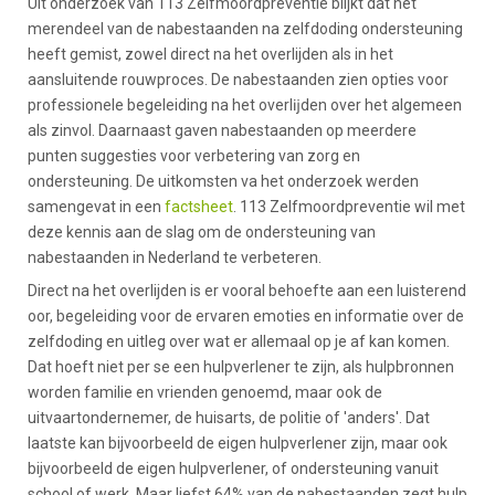
Uit onderzoek van 113 Zelfmoordpreventie blijkt dat het
merendeel van de nabestaanden na zelfdoding ondersteuning
heeft gemist, zowel direct na het overlijden als in het
aansluitende rouwproces. De nabestaanden zien opties voor
professionele begeleiding na het overlĳden over het algemeen
als zinvol. Daarnaast gaven nabestaanden op meerdere
punten suggesties voor verbetering van zorg en
ondersteuning. De uitkomsten va het onderzoek werden
samengevat in een
factsheet
. 113 Zelfmoordpreventie wil met
deze kennis aan de slag om de ondersteuning van
nabestaanden in Nederland te verbeteren.
Direct na het overlijden is er vooral behoefte aan een luisterend
oor, begeleiding voor de ervaren emoties en informatie over de
zelfdoding en uitleg over wat er allemaal op je af kan komen.
Dat hoeft niet per se een hulpverlener te zijn, als hulpbronnen
worden familie en vrienden genoemd, maar ook de
uitvaartondernemer, de huisarts, de politie of 'anders'. Dat
laatste kan bijvoorbeeld de eigen hulpverlener zijn, maar ook
bijvoorbeeld de eigen hulpverlener, of ondersteuning vanuit
school of werk. Maar liefst 64% van de nabestaanden zegt hulp