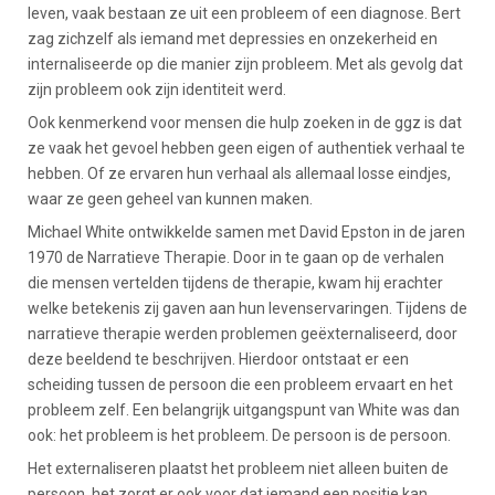
leven, vaak bestaan ze uit een probleem of een diagnose. Bert
zag zichzelf als iemand met depressies en onzekerheid en
internaliseerde op die manier zijn probleem. Met als gevolg dat
zijn probleem ook zijn identiteit werd.
Ook kenmerkend voor mensen die hulp zoeken in de ggz is dat
ze vaak het gevoel hebben geen eigen of authentiek verhaal te
hebben. Of ze ervaren hun verhaal als allemaal losse eindjes,
waar ze geen geheel van kunnen maken.
Michael White ontwikkelde samen met David Epston in de jaren
1970 de Narratieve Therapie. Door in te gaan op de verhalen
die mensen vertelden tijdens de therapie, kwam hij erachter
welke betekenis zij gaven aan hun levenservaringen. Tijdens de
narratieve therapie werden problemen geëxternaliseerd, door
deze beeldend te beschrijven. Hierdoor ontstaat er een
scheiding tussen de persoon die een probleem ervaart en het
probleem zelf. Een belangrijk uitgangspunt van White was dan
ook: het probleem is het probleem. De persoon is de persoon.
Het externaliseren plaatst het probleem niet alleen buiten de
persoon, het zorgt er ook voor dat iemand een positie kan