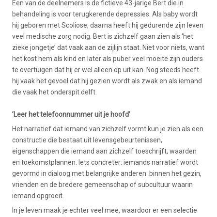
Een van de deelnemers is de fictieve 43-jarige Bert die in
behandeling is voor terugkerende depressies. Als baby wordt
hij geboren met Scoliose, daarna heeft hij gedurende zijn leven
veel medische zorg nodig. Bert is zichzelf gaan zien als ‘het
zieke jongetje’ dat vaak aan de zijlijn staat. Niet voor niets, want
het kost hem als kind en later als puber veel moeite zijn ouders
te overtuigen dat hij er wel alleen op uit kan. Nog steeds heeft
hij vaak het gevoel dat hij gezien wordt als zwak en als iemand
die vaak het onderspit delft.
’Leer het telefoonnummer uit je hoofd’
Het narratief dat iemand van zichzelf vormt kun je zien als een
constructie die bestaat uit levensgebeurtenissen,
eigenschappen die iemand aan zichzelf toeschrijft, waarden
en toekomstplannen. Iets concreter: iemands narratief wordt
gevormd in dialoog met belangrijke anderen: binnen het gezin,
vrienden en de bredere gemeenschap of subcultuur waarin
iemand opgroeit.
In je leven maak je echter veel mee, waardoor er een selectie