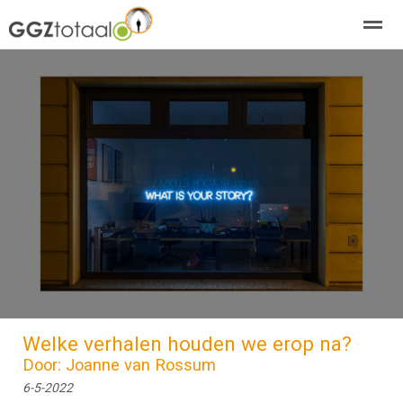
over GGZTotaal
abonneren
agenda
adverteren
E-mag
Home
Nieuws
Zoeken
Pagina's
E-
Welke verhalen houden we erop na?
Door: Joanne van Rossum
6-5-2022