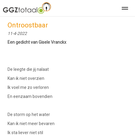
Ontroostbaar
over GGZTotaal
abonneren
agenda
adverteren
E-mag
11-4-2022
Een gedicht van Gisele Vranckx
Home
Nieuws
Zoeken
Pagina's
E-
De leegte die jij nalaat
Kan ik niet overzien
Ik voel me zo verloren
En eenzaam bovendien
De storm op het water
Kan ik niet meer bevaren
Ik sta liever niet stil