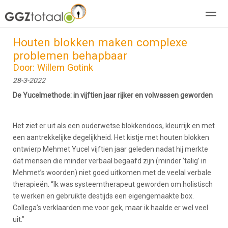
Houten blokken maken complexe
over GGZTotaal
abonneren
agenda
adverteren
E-mag
problemen behapbaar
Door: Willem Gotink
28-3-2022
Home
Nieuws
Zoeken
Pagina's
E-
De Yucelmethode: in vijftien jaar rijker en volwassen geworden
Het ziet er uit als een ouderwetse blokkendoos, kleurrijk en met
een aantrekkelijke degelijkheid. Het kistje met houten blokken
ontwierp Mehmet Yucel vijftien jaar geleden nadat hij merkte
dat mensen die minder verbaal begaafd zijn (minder ‘talig’ in
Mehmet’s woorden) niet goed uitkomen met de veelal verbale
therapieën. “Ik was systeemtherapeut geworden om holistisch
te werken en gebruikte destijds een eigengemaakte box.
Collega’s verklaarden me voor gek, maar ik haalde er wel veel
uit.”