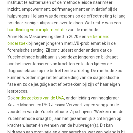
instituut te achterhalen of de methode leidde naar meer
inzicht, empowerment, zelfmanagement en initiatief bij de
hulpvragers. Helaas was de respons op de effectmeting te laag
om daar zinnige uitspraken over te doen. Wat restte was een
handleiding voor implementatie
van de methode.
Anne Roos Makarawung deed in 2020 een
verkennend
onderzoek
bij negen jongeren met LVB-problematiek in de
forensische setting. Zij concludeert onder andere dat de
Yucelmethode bruikbaar is voor deze jongeren en bijdraagt
aan het inventariseren van krachten en lasten tijdens de
diagnostiekfase op de betreffende afdeling. De methode zou
kunnen worden ingezet ter uitbreiding van de diagnostische
fase en zo de jeugdige actief betrekken bij zijn of haar eigen
leerproces.
Ook
onderzoekers van de UVA
, onder leiding van hoogleraar
Xavier Moonen en PHD Jessica Vervoort zagen vorig jaar de
voordelen van de Yucelmethode. Zij schrijven: “Werken met de
Yucelmethode draagt bij aan het gezamenlijk zicht krijgen op
krachten, lasten én wensen van de hulpvrager(s). Dit kan
bijdragen aan motivatie en eigenaarschap, wat van belang is bij