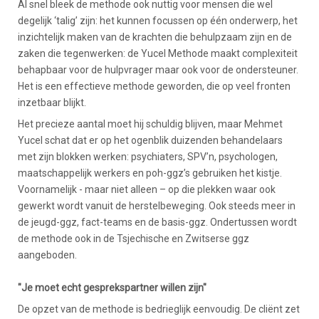
Al snel bleek de methode ook nuttig voor mensen die wel
degelijk ‘talig’ zijn: het kunnen focussen op één onderwerp, het
inzichtelijk maken van de krachten die behulpzaam zijn en de
zaken die tegenwerken: de Yucel Methode maakt complexiteit
behapbaar voor de hulpvrager maar ook voor de ondersteuner.
Het is een effectieve methode geworden, die op veel fronten
inzetbaar blijkt.
Het precieze aantal moet hij schuldig blijven, maar Mehmet
Yucel schat dat er op het ogenblik duizenden behandelaars
met zijn blokken werken: psychiaters, SPV’n, psychologen,
maatschappelijk werkers en poh-ggz’s gebruiken het kistje.
Voornamelijk - maar niet alleen – op die plekken waar ook
gewerkt wordt vanuit de herstelbeweging. Ook steeds meer in
de jeugd-ggz, fact-teams en de basis-ggz. Ondertussen wordt
de methode ook in de Tsjechische en Zwitserse ggz
aangeboden.
"Je moet echt gesprekspartner willen zijn"
De opzet van de methode is bedrieglijk eenvoudig. De cliënt zet