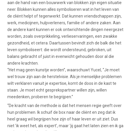
aan de hand van een bouwwerk van blokken zijn eigen situatie
neer. Blokken kunnen alles symboliseren wat in het leven van
de cliënt helpt of tegenwerkt. Dat kunnen vriendschappen zijn,
werk, medicijnen, hulpverleners, familie of andere zaken. Aan
de andere kant kunnen er ook ontwrichtende dingen neergezet
worden, zoals overprikkeling, verlieservaringen, een zwakke
gezondheid, et cetera. Daartussen bevindt zich de balk die het
leven symboliseert: die wordt ondersteund, gebroken, uit
balans gebracht of juist in evenwicht gehouden door al die
andere krachten.
“Het mag geen kunstje worden”, waarschuwt Yucel, “Je moet
wel trouw zijn aan de herstelvisie. Als je menselijke problemen
wilt verklaren vanuit je expertise, komt de doos in de kast te
staan. Je moet echt gesprekspartner willen zijn, willen
meedenken, proberen te begrijpen.”
“De kracht van de methode is dat het mensen regie geeft over
hun problemen. Ik schuif de box naar de cliënt en zeg dat ik
heel graag wil begrijpen hoe zijn of haar leven er uit ziet. Dus
niet ‘ik weet het, als expert’, maar ‘jij gaat het laten zien en ik ga