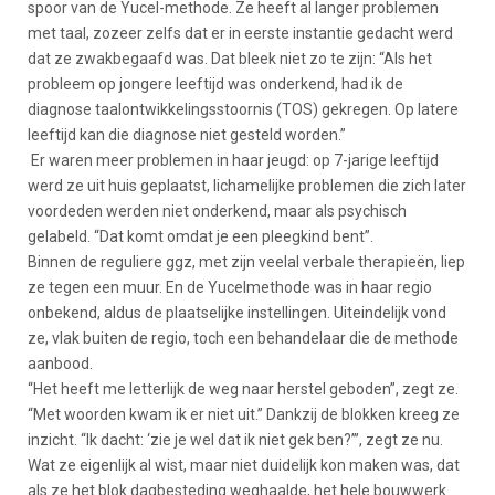
spoor van de Yucel-methode. Ze heeft al langer problemen
met taal, zozeer zelfs dat er in eerste instantie gedacht werd
dat ze zwakbegaafd was. Dat bleek niet zo te zijn: “Als het
probleem op jongere leeftijd was onderkend, had ik de
diagnose taalontwikkelingsstoornis (TOS) gekregen. Op latere
leeftijd kan die diagnose niet gesteld worden.”
Er waren meer problemen in haar jeugd: op 7-jarige leeftijd
werd ze uit huis geplaatst, lichamelijke problemen die zich later
voordeden werden niet onderkend, maar als psychisch
gelabeld. “Dat komt omdat je een pleegkind bent”.
Binnen de reguliere ggz, met zijn veelal verbale therapieën, liep
ze tegen een muur. En de Yucelmethode was in haar regio
onbekend, aldus de plaatselijke instellingen. Uiteindelijk vond
ze, vlak buiten de regio, toch een behandelaar die de methode
aanbood.
“Het heeft me letterlijk de weg naar herstel geboden”, zegt ze.
“Met woorden kwam ik er niet uit.” Dankzij de blokken kreeg ze
inzicht. “Ik dacht: ‘zie je wel dat ik niet gek ben?’”, zegt ze nu.
Wat ze eigenlijk al wist, maar niet duidelijk kon maken was, dat
als ze het blok dagbesteding weghaalde, het hele bouwwerk