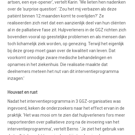
artsen, een eye-opener’, vertelt Karin. ‘We lieten hen nadenken
over de ‘surprise question’: ‘Zou het mij verbazen als deze
patiënt binnen 12 maanden komt te overlijden?’ Ze
realiseerden zich niet dat een aanzienlijk deel van hun cliënten
al in de palliatieve fase zit. Hulpverleners in de GGZ richten zich
bovendien vooral op geestelijke problemen en als mensen dan
toch lichamelijk ziek worden, op genezing. Terwijl het eigenlijk
bij deze groep moet gaan over de kwaliteit van leven. Dat
voorkomt onnodige zware medische behandelingen en
opnames in het ziekenhuis. Die realisatie maakte dat
deelnemers meteen het nut van dit interventieprogramma
inzagen.’
Houvast en rust
Nadat het interventieprogramma in 3 GGZ-organisaties was
ingevoerd, keken de onderzoekers naar het effect ervan in de
praktijk. ‘Het was mooi om te zien dat hulpverleners fors meer
rapporteerden over palliatieve zorg na de invoering van het
interventieprogramma’, vertelt Berno. ‘Je ziet het gebruik van