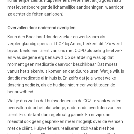
lichamelijke ziekte. Hulpverleners weten niet altijd goed raad
met levensbedreigende lichamelijke aandoeningen, waardoor
ze achter de feiten aanlopen.’
Overvallen door naderend overlijden
Karin den Boer, hoofdonderzoeker en werkzaam als
verpleegkundig specialist GGZ bij Antes, herkent dit. ‘Zo werd
bijvoorbeeld een cliënt van ons met COPD plotseling heel ziek
en was diegene erg benauwd. Op de afdeling was op dat
moment geen medicatie daarvoor beschikbaar. Dat moest
vanuit het ziekenhuis komen en dat duurde uren. Wat je wilt, is
dat die medicatie al in huis is. En zelfs dat je al weet welke
dosering nodig is, als de huidige niet meer werkt tegen de
benauwdheid.
Wat je dus ziet is dat hulpverleners in de GGZ te vaak worden
overvallen door het plotselinge, naderende overlijden van een
cliënt. Er ontstaat dan regelmatig paniek. En er zijn dan
meestal ook geen gesprekken meer mogelijk over de wensen
met de cliënt. Hulpverleners realiseren zich vaak niet hoe