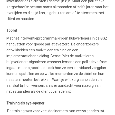
kwetsbaar deze cliënten lichamelijk zijn. Maar een palliatieve
zorgbehoefte bestaat soms al maanden of zelfs jaren voor het
overlijden en die tijd kan je gebruiken om af te stemmen met
cliënt en naasten.'
Toolkit
Met het interventieprogramma krijgen hulpverleners in de GGZ
handvatten voor goede palliatieve zorg. De onderzoekers
ontwikkelden een toolkit, een training en een
implementatiehandleiding. Berno: ‘Met de toolkit leren
hulpverleners signaleren wanneer iemand een palliatieve fase
ingaat, maar bijvoorbeeld ook hoe ze een individueel zorgplan
kunnen opstellen en op welke momenten ze de cliënt en hun
naasten moeten betrekken. Want je wilt zorg aanbieden die
aansluit bij hun wensen. En is er aandacht voor nazorg aan
nabestaanden als de cliënt overleden is.’
Training als eye-opener
‘De training was voor veel deelnemers, van verzorgenden tot