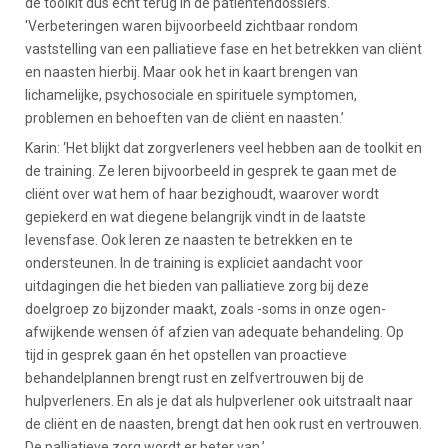
de toolkit dus echt terug in de patiëntendossiers.'
'Verbeteringen waren bijvoorbeeld zichtbaar rondom
vaststelling van een palliatieve fase en het betrekken van cliënt
en naasten hierbij. Maar ook het in kaart brengen van
lichamelijke, psychosociale en spirituele symptomen,
problemen en behoeften van de cliënt en naasten.’
Karin: ‘Het blijkt dat zorgverleners veel hebben aan de toolkit en
de training. Ze leren bijvoorbeeld in gesprek te gaan met de
cliënt over wat hem of haar bezighoudt, waarover wordt
gepiekerd en wat diegene belangrijk vindt in de laatste
levensfase. Ook leren ze naasten te betrekken en te
ondersteunen. In de training is expliciet aandacht voor
uitdagingen die het bieden van palliatieve zorg bij deze
doelgroep zo bijzonder maakt, zoals -soms in onze ogen-
afwijkende wensen óf afzien van adequate behandeling. Op
tijd in gesprek gaan én het opstellen van proactieve
behandelplannen brengt rust en zelfvertrouwen bij de
hulpverleners. En als je dat als hulpverlener ook uitstraalt naar
de cliënt en de naasten, brengt dat hen ook rust en vertrouwen.
De palliatieve zorg wordt er beter van.’