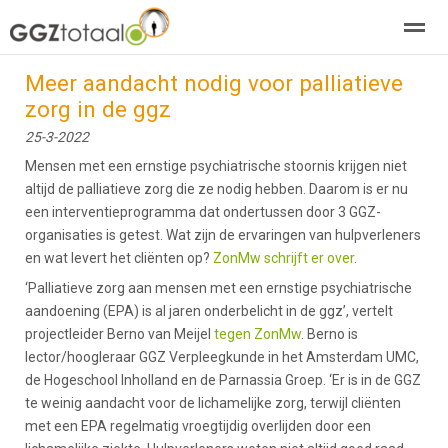
Meer aandacht nodig voor palliatieve
over GGZTotaal
abonneren
agenda
adverteren
E-mag
zorg in de ggz
25-3-2022
Home
Nieuws
Zoeken
Pagina's
E-
Mensen met een ernstige psychiatrische stoornis krijgen niet
altijd de palliatieve zorg die ze nodig hebben. Daarom is er nu
een interventieprogramma dat ondertussen door 3 GGZ-
organisaties is getest. Wat zijn de ervaringen van hulpverleners
en wat levert het cliënten op?
ZonMw schrijft er over
.
‘Palliatieve zorg aan mensen met een ernstige psychiatrische
aandoening (EPA) is al jaren onderbelicht in de ggz’, vertelt
projectleider Berno van Meijel
tegen ZonMw
. Berno is
lector/hoogleraar GGZ Verpleegkunde in het Amsterdam UMC,
de Hogeschool Inholland en de Parnassia Groep. ‘Er is in de GGZ
te weinig aandacht voor de lichamelijke zorg, terwijl cliënten
met een EPA regelmatig vroegtijdig overlijden door een