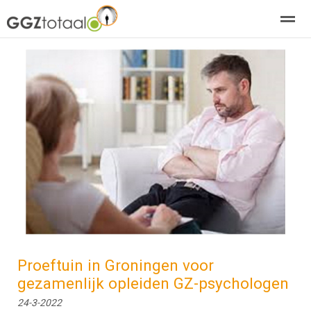
over GGZTotaal
abonneren
agenda
adverteren
E-mag
Home
Nieuws
Zoeken
Pagina's
E-
Proeftuin in Groningen voor
gezamenlijk opleiden GZ-psychologen
24-3-2022