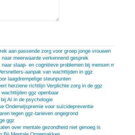
rek aan passende zorg voor groep jonge vrouwen
 naar meerwaarde verkennend gesprek
naar slaap- en cognitieve problemen bij mensen met een d
Versnellers-aanpak van wachttijden in ggz
oor laagdrempelige steunpunten
ert herziene richtlijn Verplichte zorg in de ggz
 wachttijden ggz openbaar
bij AI in de psychologie
e Onderwijspremie voor suïcidepreventie
ren tegen ggz-tarieven ongegrond
ge ggz
ten over mentale gezondheid niet genoeg is
lp Bij Mentale Ongemakken