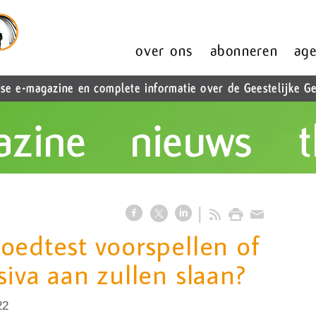
oedtest voorspellen of
siva aan zullen slaan?
22