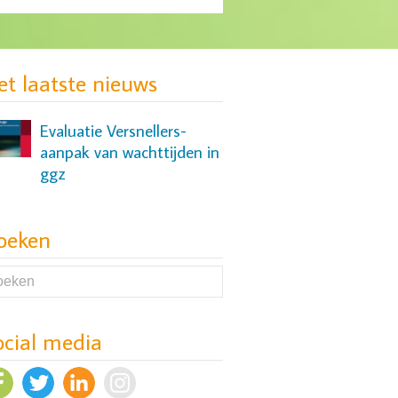
Onderzoek naar slaap- en
cognitieve problemen bij
mensen met een
et laatste nieuws
depressie
Evaluatie Versnellers-
aanpak van wachttijden in
ggz
oeken
Zelfscan voor
laagdrempelige
steunpunten
ocial media