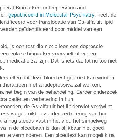
ipheral Biomarker for Depression and
se”,
gepubliceerd in Molecular Psychiatry
, heeft de
entificeerd voor translocatie van Gs-alfa uit lipid
 worden geïdentificeerd door middel van een
d, is een test die niet alleen een depressie
een enkele biomarker voorspelt of er een
 medicatie zal zijn. Dat is iets dat tot nu toe niet
k.
rstellen dat deze bloedtest gebruikt kan worden
n therapieën met antidepressiva zal werken,
a het begin van de behandeling. Eerder onderzoek
dra patiënten verbetering in hun
oonden, de Gs-alfa uit het lipidenvlot verdwijnt.
pressiva gebruikten zonder verbetering van hun
fa nog steeds vast in het vlot: het simpelweg
va in de bloedbaan is dan blijkbaar niet goed
 te verminderen. Een bloedtest kan mogelijk na