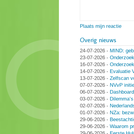
Plaats mijn reactie
Overig nieuws
24-07-2026
-
MIND: geb
23-07-2026
-
Onderzoek
16-07-2026
-
Onderzoek 
14-07-2026
-
Evaluatie 
13-07-2026
-
Zelfscan v
07-07-2026
-
NVvP initie
06-07-2026
-
Dashboard
03-07-2026
-
Dilemma’s 
02-07-2026
-
Nederlands
01-07-2026
-
NZa: bezwa
29-06-2026
-
Beestachti
29-06-2026
-
Waarom pra
29-06-2026
-
Eerste Hu