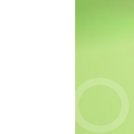
MIND: gebrek aan
passende zorg voor groep
jonge vrouwen
Onderzoek naar
meerwaarde verkennend
gesprek