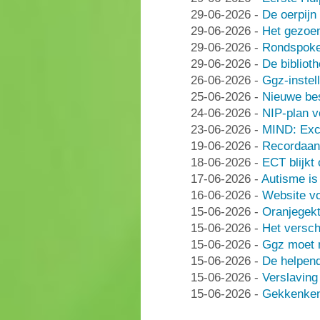
29-06-2026
-
De oerpijn
29-06-2026
-
Het gezoe
29-06-2026
-
Rondspoke
29-06-2026
-
De bibliot
26-06-2026
-
Ggz-instell
25-06-2026
-
Nieuwe be
24-06-2026
-
NIP-plan v
23-06-2026
-
MIND: Excl
19-06-2026
-
Recordaant
18-06-2026
-
ECT blijkt
17-06-2026
-
Autisme i
16-06-2026
-
Website vo
15-06-2026
-
Oranjegek
15-06-2026
-
Het versch
15-06-2026
-
Ggz moet n
15-06-2026
-
De helpen
15-06-2026
-
Verslaving
15-06-2026
-
Gekkenken