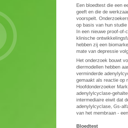
Een bloedtest die een 
geeft en die de werkzaam
voorspelt. Onderzoekers 
op basis van hun studie d
In een nieuwe proof-of-
klinische ontwikkelings
hebben zij een biomarker
mate van depressie volg
Het onderzoek bouwt vo
diermodellen hebben aa
verminderde adenylylcyc
gemaakt als reactie op n
Hoofdonderzoeker Mark R
adenylylcyclase-gehalte 
intermediaire eiwit dat d
adenylylcyclase, Gs-alfa
van het membraan - een 
Bloedtest