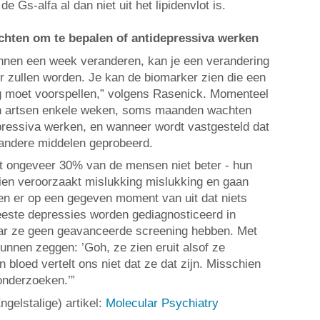
de Gs-alfa al dan niet uit het lipidenvlot is.
ten om te bepalen of antidepressiva werken
nnen een week veranderen, kan je een verandering
er zullen worden. Je kan de biomarker zien die een
g moet voorspellen,” volgens Rasenick. Momenteel
n artsen enkele weken, soms maanden wachten
pressiva werken, en wanneer wordt vastgesteld dat
 andere middelen geprobeerd.
 ongeveer 30% van de mensen niet beter - hun
chien veroorzaakt mislukking mislukking en gaan
ten er op een gegeven moment van uit dat niets
este depressies worden gediagnosticeerd in
aar ze geen geavanceerde screening hebben. Met
unnen zeggen: ’Goh, ze zien eruit alsof ze
n bloed vertelt ons niet dat ze dat zijn. Misschien
onderzoeken.’”
ngelstalige) artikel:
Molecular Psychiatry