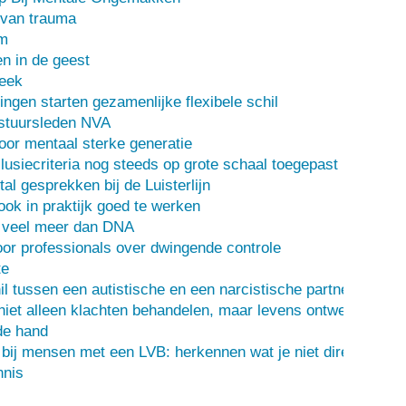
 van trauma
m
n in de geest
heek
ingen starten gezamenlijke flexibele schil
stuursleden NVA
oor mentaal sterke generatie
usiecriteria nog steeds op grote schaal toegepast
al gesprekken bij de Luisterlijn
 ook in praktijk goed te werken
s veel meer dan DNA
or professionals over dwingende controle
te
il tussen een autistische en een narcistische partner
iet alleen klachten behandelen, maar levens ontwerpen
de hand
 bij mensen met een LVB: herkennen wat je niet direct ziet
nis