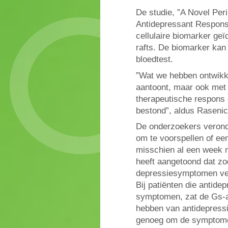
De studie, ”A Novel Per
Antidepressant Respon
cellulaire biomarker geïd
rafts. De biomarker kan
bloedtest.
”Wat we hebben ontwikkel
aantoont, maar ook met 
therapeutische respons op
bestond”, aldus Rasenic
De onderzoekers veronde
om te voorspellen of ee
misschien al een week n
heeft aangetoond dat zo
depressiesymptomen vert
Bij patiënten die antide
symptomen, zat de Gs-al
hebben van antidepressi
genoeg om de symptomen