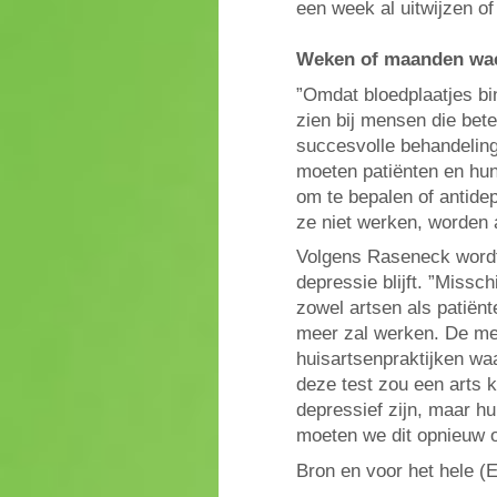
een week al uitwijzen of 
Weken of maanden wach
”Omdat bloedplaatjes bi
zien bij mensen die bet
succesvolle behandelin
moeten patiënten en hu
om te bepalen of antide
ze niet werken, worden
Volgens Raseneck wordt
depressie blijft. ”Miss
zowel artsen als patiën
meer zal werken. De me
huisartsenpraktijken w
deze test zou een arts k
depressief zijn, maar hu
moeten we dit opnieuw 
Bron en voor het hele (E