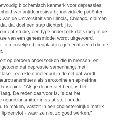
eenvoudig biochemisch kenmerk voor depressies
heid van antidepresiiva bij individuele patiënten
van de Universiteit van Illinois, Chicago, claimen
at dat doel een stap dichterbij is.
concept-studie, een type onderzoek dat vroeg in de
fase van een geneesmiddel wordt uitgevoerd,
 in menselijke bloedplaatjes geïdentificeerd die de
t.
ort op eerdere onderzoeken die in mensen- en
ngetoond dat depressie samenhangt met
lase - een klein molecuul in de cel dat wordt
eurotransmitters als serotonine en epinefrine.
asenick: ”Als je depressief bent, is het
laag. De reden daarvoor is, is dat het
e neurotransmitter in staat stelt om de
, te maken, vastzit in een cholesterolrijke matrix
lipidenvlot - waar ze niet zo goed werken.”