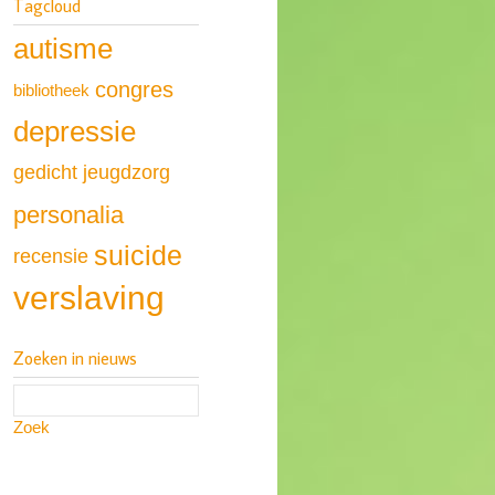
Tagcloud
autisme
congres
bibliotheek
depressie
gedicht
jeugdzorg
personalia
suicide
recensie
verslaving
Zoeken in nieuws
Zoek