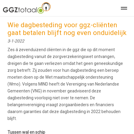
Wie dagbesteding voor ggz-cliënten
over GGZTotaal
abonneren
agenda
adverteren
E-mag
gaat betalen blijft nog even onduidelijk
3-1-2022
Home
Nieuws
Zoeken
Pagina's
E-
Zes á zevenduizend cliënten in de ggz die op dit moment
dagbesteding vanuit de zorgverzekeringswet ontvangen,
dreigen die te gaan verliezen omdat het geen geneeskundige
zorg betreft. Zij zouden voor hun dagbesteding een beroep
moeten doen op de Wet maatschappelijk ondersteuning
(Wmo). Volgens MIND heeft de Vereniging van Nederlandse
Gemeenten (VNG) in november geadviseerd deze
dagbesteding voorlopig niet over te nemen. De
belangenvereniging vraagt zorgaanbieders en financiers
daarom garanties dat deze dagbesteding in 2022 behouden
blijft.
Tussen wal en schip