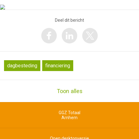
Deel dit bericht
dagbesteding
financiering
Toon alles
GGZ Totaal
Arnhem
Open desktopversie