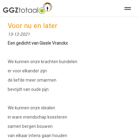
Voor nu en later
over GGZTotaal
abonneren
agenda
adverteren
E-mag
13-12-2021
Een gedicht van Gisele Vranckx
Home
Nieuws
Zoeken
Pagina's
E-
We kunnen onze krachten bundelen
er voor elkander zijn
de liefde meer omarmen
bevrijdt van oude pijn
We kunnen onze idealen
in ware vriendschap koesteren
samen bergen bouwen
van elkaar intens gaan houden