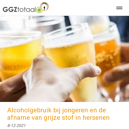
over GGZTotaal
abonneren
agenda
adverteren
E-mag
Home
Nieuws
Zoeken
Pagina's
E-
Alcoholgebruik bij jongeren en de
afname van grijze stof in hersenen
8-12-2021