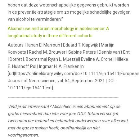
hopen dat deze wetenschappelijke gegevens gebruikt worden
in de preventie-strategie om zo mogelijke schadelijke gevolgen
van alcohol te verminderen.”
Alcohol use and brain morphology in adolescence: A
longitudinal study in three different cohorts
Auteurs: Hanan El Marroun | Eduard T. Klapwijk | Martijn
Koevoets | Rachel M. Brouwer | Sabine Peters | Dennis van’t Ent
| Dorret I. Boomsma| Ryan L. Muetzel| Eveline A. Crone | Hilleke
E. Hulshoff Pol | Ingmar H. A. Franken In:
[url|https://onlinelibrary.wiley.com/doi/10.1111/ejn.15411|Europea
Journal of Neuroscience, vol. 54, September 2021 | DOI:
10.1111/ejn.15411|ext]
-----------------------------------------------------------------------------------------
Vind je dit interessant? Misschien is een abonnement op de
gratis nieuwsbrief dan iets voor jou! GGZ Totaal verschijnt
tweemaal per maand en behandelt onderwerpen over alles wat
met de ggz te maken heeft, onafhankelijk en niet
vooringenomen.