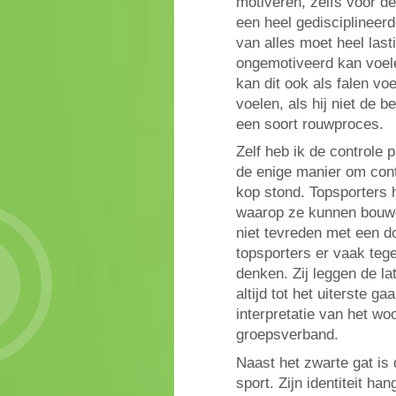
motiveren, zelfs voor d
een heel gedisciplineerd
van alles moet heel last
ongemotiveerd kan voelen,
kan dit ook als falen vo
voelen, als hij niet de 
een soort rouwproces.
Zelf heb ik de controle 
de enige manier om cont
kop stond. Topsporters 
waarop ze kunnen bouwen
niet tevreden met een do
topsporters er vaak tege
denken. Zij leggen de lat
altijd tot het uiterste ga
interpretatie van het wo
groepsverband.
Naast het zwarte gat is
sport. Zijn identiteit ha