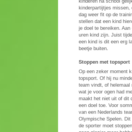
kinderen na school gelij
kinderpartijtjes missen
dag weer fit op de train
stellen dat een kind hie
je doel te bereiken. Aan
uren kind zijn. Juist ti
een kind is dit een erg 
beetje buiten.
Stoppen met topsport
Op een zeker moment ko
topsport. Of hij nu minde
team vindt, of helemaal
wat je voor ogen had met
maakt het niet uit of dit
een doel toe. Voor sommi
van een Nederlands tea
Olympische Spelen. Dit 
de sporter moet stoppen