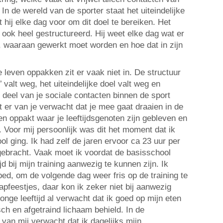
 In de wereld van de sporter staat het uiteindelijke
t hij elke dag voor om dit doel te bereiken. Het
 ook heel gestructureerd. Hij weet elke dag wat er
 waaraan gewerkt moet worden en hoe dat in zijn
leven oppakken zit er vaak niet in. De structuur
 valt weg, het uiteindelijke doel valt weg en
 deel van je sociale contacten binnen de sport
 er van je verwacht dat je mee gaat draaien in de
en oppakt waar je leeftijdsgenoten zijn gebleven en
 Voor mij persoonlijk was dit het moment dat ik
l ging. Ik had zelf de jaren ervoor ca 23 uur per
gebracht. Vaak moet ik voordat de basisschool
d bij mijn training aanwezig te kunnen zijn. Ik
bed, om de volgende dag weer fris op de training te
pfeestjes, daar kon ik zeker niet bij aanwezig
jonge leeftijd al verwacht dat ik goed op mijn eten
isch en afgetraind lichaam behield. In de
van mij verwacht dat ik dagelijks mijn