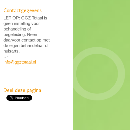
Contactgegevens
LET OP: GGZ Totaal is
geen instelling voor
behandeling of
begeleiding. Neem
daarvoor contact op met
de eigen behandelaar of
huisarts.
t: -
info@ggztotaal.nl
Deel deze pagina