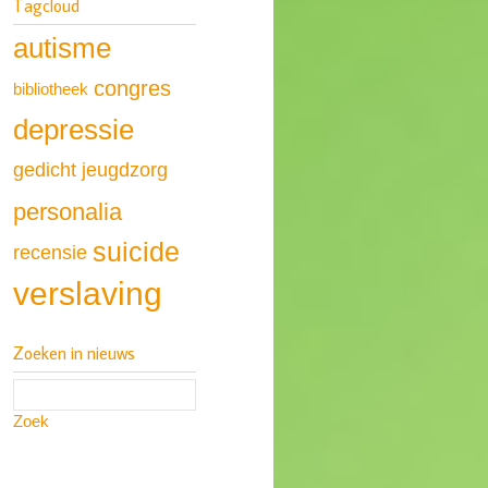
Tagcloud
autisme
congres
bibliotheek
depressie
gedicht
jeugdzorg
personalia
suicide
recensie
verslaving
Zoeken in nieuws
Zoek