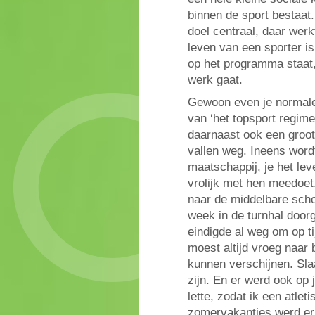
binnen de sport bestaat.
doel centraal, daar werk
leven van een sporter is
op het programma staat,
werk gaat.
Gewoon even je normale 
van ‘het topsport regime’
daarnaast ook een groot
vallen weg. Ineens wordt
maatschappij, je het lev
vrolijk met hen meedoet.
naar de middelbare schoo
week in de turnhal door
eindigde al weg om op tij
moest altijd vroeg naar 
kunnen verschijnen. Slaa
zijn. En er werd ook op 
lette, zodat ik een atlet
zomervakanties werd er 