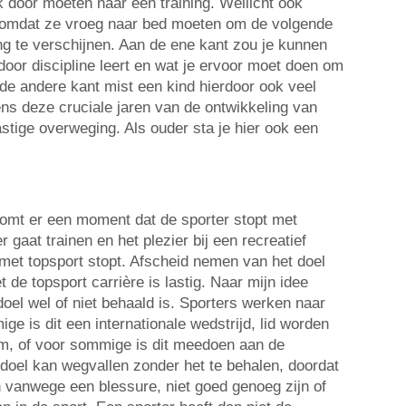
k door moeten naar een training. Wellicht ook
, omdat ze vroeg naar bed moeten om de volgende
ing te verschijnen. Aan de ene kant zou je kunnen
rdoor discipline leert en wat je ervoor moet doen om
 de andere kant mist een kind hierdoor ook veel
jdens deze cruciale jaren van de ontwikkeling van
lastige overweging. Als ouder sta je hier ook een
mt er een moment dat de sporter stopt met
r gaat trainen en het plezier bij een recreatief
 met topsport stopt. Afscheid nemen van het doel
 de topsport carrière is lastig. Naar mijn idee
 doel wel of niet behaald is. Sporters werken naar
ge is dit een internationale wedstrijd, lid worden
m, of voor sommige is dit meedoen aan de
doel kan wegvallen zonder het te behalen, doordat
 vanwege een blessure, niet goed genoeg zijn of