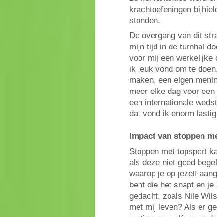
krachtoefeningen bijhiel
stonden.
De overgang van dit str
mijn tijd in de turnhal 
voor mij een werkelijke
ik leuk vond om te doen
maken, een eigen mening 
meer elke dag voor een p
een internationale wedst
dat vond ik enorm lastig
Impact van stoppen me
Stoppen met topsport ka
als deze niet goed bege
waarop je op jezelf aang
bent die het snapt en je
gedacht, zoals Nile Wils
met mij leven? Als er gee