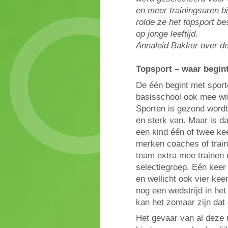
en meer trainingsuren bi
rolde ze het topsport be
op jonge leeftijd.
Annaleid Bakker over d
Topsport – waar begint
De één begint met sporte
basisschool ook mee wil 
Sporten is gezond wordt 
en sterk van. Maar is da
een kind één of twee ke
merken coaches of traine
team extra mee trainen 
selectiegroep. Eén keer
en wellicht ook vier kee
nog een wedstrijd in het
kan het zomaar zijn dat 
Het gevaar van al deze ur