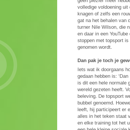
geen plezier meer hebben
volledige voldoening uit
knagen of zelfs een rouw
gat na het behalen van d
turner Nile Wilson, die 
en daar in een YouTube
stoppen met topsport is
genomen wordt.
Dan pak je toch je ge
Iets wat ik doorgaans h
gedaan hebben is: ‘Dan 
is dit een hele normale 
wereld gezeten heeft. Vo
beleving. De topsport we
bubbel genoemd. Hoewel h
leeft, hij participeert e
alles in het teken staat 
en elke training tot het 
een hele kleine sociale 