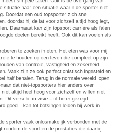
e meest simpele taken. Ook is de overgang van
e situatie naar een situatie waarin de sporter niet
ig. Doordat een oud topsporter zich snel
 doordat hij de lat voor zichzelf altijd hoog legt,
elen. Daarnaast kan zijn topsport carrière als falen
beoogde doelen bereikt heeft. Ook dit kan voelen als
proberen te zoeken in eten. Het eten was voor mij
role te houden op een leven die compleet op zijn
houden van controle, vastigheid en zekerheid
. Vaak zijn ze ook perfectionistisch ingesteld en
el half behalen. Terug in de normale wereld lopen
naan dat niet-topsporters hier anders over
 niet altijd heel hoog voor zichzelf en willen niet
an. Dit verschil in visie – of beter gezegd
ord goed – kan tot botsingen leiden bij werk in
 de sporter vaak onlosmakelijk verbonden met de
ngt rondom de sport en de prestaties die daarbij