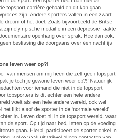
 in de sport. Een sporter heeft dan niet de
 de topsport carrière gehaald en dit kan gaan
proces zijn. Andere sporters vallen in een zwart
e droom of het doel. Zoals bijvoorbeeld de Britse
na zijn olympische medaille in een depressie raakte
 documentaire openharig over sprak. Hoe dan ook,
 geen beslissing die doorgaans over één nacht ijs
wone leven weer op?!
oor van mensen om mij heen die zelf geen topsport
pak je toch je gewone leven weer op?!’ Natuurlijk
gedachten voor iemand die niet in de topsport
or topsporters is dit echter een hele andere
reld voelt als een hele andere wereld, ook wel
et lijkt alsof de sporter in de ‘normale wereld’
r echter in. Leven doet hij in de topsport wereld, waar
van de sport. Op tijd naar bed, letten op de voeding
uiterste gaan. Hierbij participeert de sporter enkel in
kring, welke vaak uit vrijwel alleen contacten van