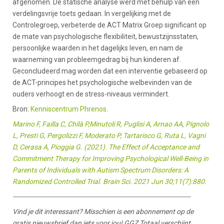
afgenomen. De statische analyse werd met behulp van een
verdelingsvrije toets gedaan. In vergelijking met de
Controlegroep, verbeterde de ACT Matrix Groep significant op
de mate van psychologische flexibiliteit, bewustzijnsstaten,
persoonlijke waarden in het dagelijks leven, en nam de
waarneming van probleemgedrag bij hun kinderen af.
Geconcludeerd mag worden dat een interventie gebaseerd op
de ACT-principes het psychologische welbevinden van de
ouders verhoogt en de stress-niveaus vermindert.
Bron:
Kenniscentrum Phrenos
.
Marino F, Failla C, Chilà P,Minutoli R, Puglisi A, Arnao AA, Pignolo
L, Presti G, Pergolizzi F, Moderato P, Tartarisco G, Ruta L, Vagni
D, Cerasa A, Pioggia G. (2021). The Effect of Acceptance and
Commitment Therapy for Improving Psychological Well-Being in
Parents of Individuals with Autism Spectrum Disorders: A
Randomized Controlled Trial. Brain Sci. 2021 Jun 30;11(7):880.
-----------------------------------------------------------------------------------------
Vind je dit interessant? Misschien is een abonnement op de
gratis nieuwsbrief dan iets voor jou! GGZ Totaal verschijnt