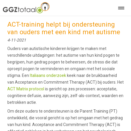
ACT-training helpt bij ondersteuning
over GGZTotaal
abonneren
agenda
adverteren
E-mag
van ouders met een kind met autisme
4-11-2021
Home
Nieuws
Zoeken
Pagina's
E-
Ouders van autistische kinderen krijgen te maken met
verschillende uitdagingen: het autisme van hun kind pogen te
begrijpen, hun gedrag pogen te beheersen, de stress die dat
oproept pogen te verminderen en omgaan met het sociale
stigma. Een
Italiaans onderzoek
keek naar de bruikbaarheid
van Acceptance en Commitment Therapy (ACT) bij ouders. Het
ACT Matrix protocol
is gericht op zes processen: acceptatie,
cognitieve defusie, aanwezig zijn, zelf-als-context, waarden en
betrokken actie.
Om deze ouders te ondersteunen is de Parent Training (PT)
ontwikkeld, die vooral gericht is op het omgaan met het gedrag
van hun kind. Acceptance and Commitment Therapy (ACT) is