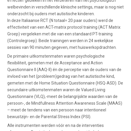
effectief gebleken in het verbeteren van het psychologisch
welbevinden in verschillende klinische settings, maar is nog niet
onderzocht bij ouders met autistische kinderen.
In deze Italiaanse RCT (N totaal= 20 paar ouders) werd de
effectiviteit van een ACT-matrix protocol training (ACT Matrix
Groep) vergeleken met die van een standaard PT-training
(Controlegroep). Beide trainingen werden in 24 wekelijkse
sessies van 90 minuten gegeven, met huiswerkopdrachten.
De primaire uitkomstenmaten waren psychologische
flexibiliteit, gemeten met de Acceptance and Action
Questionnaire II (AAQ-II) én de perceptie van de ouders van de
invloed van het (probleem)gedrag van het autistische kind,
gemeten met de Home Situation Questionnaire (HSQ-ASD). De
secundaire uitkomstenmaten waren de Valued Living
Questionnaire (VLQ),-meet de belangrijskte waarden van de
persoon-, de Mindfullness Attention Awareness Scale (MAAS)
– meet de tendens van een persoon naar intentioneel
bewustzijn- en de Parental Stress Index (PSI).
Alle instrumenten werden vóór en na de interventies