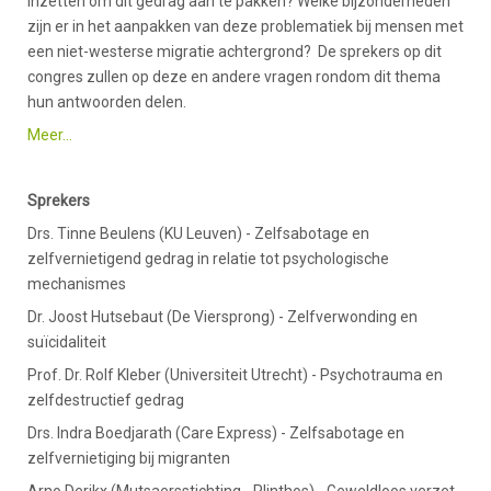
inzetten om dit gedrag aan te pakken? Welke bijzonderheden
zijn er in het aanpakken van deze problematiek bij mensen met
een niet-westerse migratie achtergrond? De sprekers op dit
congres zullen op deze en andere vragen rondom dit thema
hun antwoorden delen.
Meer…
Sprekers
Drs. Tinne Beulens (KU Leuven) - Zelfsabotage en
zelfvernietigend gedrag in relatie tot psychologische
mechanismes
Dr. Joost Hutsebaut (De Viersprong) - Zelfverwonding en
suïcidaliteit
Prof. Dr. Rolf Kleber (Universiteit Utrecht) - Psychotrauma en
zelfdestructief gedrag
Drs. Indra Boedjarath (Care Express) - Zelfsabotage en
zelfvernietiging bij migranten
Arno Derikx (Mutsaersstichting - Plinthos) - Geweldloos verzet