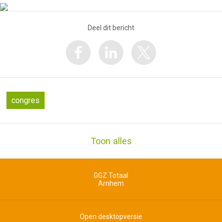
Deel dit bericht
congres
Toon alles
GGZ Totaal
Arnhem
Open desktopversie