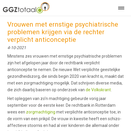
Vrouwen met ernstige psychiatrische
over GGZTotaal
abonneren
agenda
adverteren
E-mag
problemen krijgen via de rechter
verplicht anticonceptie
Home
Nieuws
Zoeken
Pagina's
E-
4-10-2021
Minstens zes vrouwen met ernstige psychiatrische problemen
zijn het afgelopen jaar door de rechtbank verplicht
anticonceptie te nemen. De nieuwe Wet verplichte geestelijke
gezondheidszorg, die sinds begin 2020 van kracht is, maakt dat
met een zorgmachtiging mogelijk. Dat schrijven diverse media,
die zich daarbij baseren op onderzoek van
de Volkskrant
.
Het opleggen van zo'n machtiging gebeurde vorig jaar
september voor de eerste keer. De rechtbank in Rotterdam
wees een
zorgmachtiging
met verplichte anticonceptie toe, in
de vorm van een prikpil. De vrouw in kwestie heeft een schizo-
affectieve stoornis en had al vier kinderen die allemaal onder