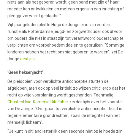
niets aan als het geboren wordt, geen band met zijn of haar
moeder kan ontwikkelen en meteen ergens in een inrichting of
pleeggezin wordt geplaatst."
Vijf jaar geleden pleitte Hugo de Jonge er in zijn eerdere
functie als Rotterdamse jeugd- en zorgwethouder ook al voor
om ouders die niet in staat zijn tot verantwoord ouderschap te
verplichten om voorbehoedsmiddelen te gebruiken. "Sommige
kinderen hebben het recht om niet geboren te worden", zei De
Jonge
destijds
.
'Geen heksenjacht'
De pleidooien voor verplichte anticonceptie stuitten de
afgelopen jaren ook op veel kritiek; zo wijzen critici erop dat het
recht op vrije voorplanting wordt geschonden. Toenmalig
ChristenUnie-Kamerlid Dik-Faber
zei destijds over het voorstel
van De Jonge: "Overgaan tot verplichte anticonceptie druist in
tegen elementaire grondrechten, zoals de integriteit van het
menselijk lichaam".
"Je kunt in dit land letterlijk geen seconde niet op je hoede zijn.