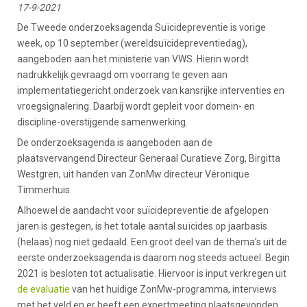
17-9-2021
De Tweede onderzoeksagenda Suïcidepreventie is vorige
week, op 10 september (wereldsuïcidepreventiedag),
aangeboden aan het ministerie van VWS. Hierin wordt
nadrukkelijk gevraagd om voorrang te geven aan
implementatiegericht onderzoek van kansrijke interventies en
vroegsignalering. Daarbij wordt gepleit voor domein- en
discipline-overstijgende samenwerking.
De onderzoeksagenda is aangeboden aan de
plaatsvervangend Directeur Generaal Curatieve Zorg, Birgitta
Westgren, uit handen van ZonMw directeur Véronique
Timmerhuis.
Alhoewel de aandacht voor suïcidepreventie de afgelopen
jaren is gestegen, is het totale aantal suïcides op jaarbasis
(helaas) nog niet gedaald. Een groot deel van de thema’s uit de
eerste onderzoeksagenda is daarom nog steeds actueel. Begin
2021 is besloten tot actualisatie. Hiervoor is input verkregen uit
de evaluatie
van het huidige ZonMw-programma, interviews
met het veld en er heeft een expertmeeting plaatsgevonden.