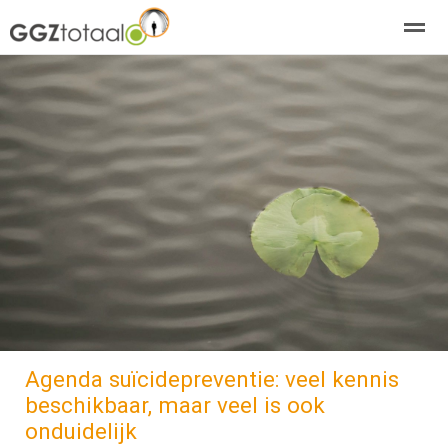
over GGZTotaal
abonneren
agenda
adverteren
E-mag
Home
Nieuws
Zoeken
Pagina's
E-
Agenda suïcidepreventie: veel kennis
beschikbaar, maar veel is ook
onduidelijk