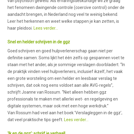
van psychisch geweld. Als ervaringsdeskundige wil ze graag
het fenomeen dwingende controle (coercive control) onder de
aandacht brengen, in Nederland nog veel te weinig bekend.
Leer het herkennen en weet welke stappen je kan zetten, is
haar pleidooi.
Lees verder…
Snel en helder schrijven in de ggz
Goed schrijven en goed hulpverlenerschap gaan niet per
definitie samen. Soms lijkt het één zelfs op gespannen voet te
staan met het ander, als je sommige verslagen doorbladert. “In
de praktijk vinden veel hulpverleners, inclusief ikzelf, het vaak
een grote worsteling om een helder en leesbaar verslag te
schrijven, dat ook nog eens voldoet aan alle AVG-regels”,
schrijft Joanne van Rossum. “Niet alleen hebben ggz
professionals te maken met allerlei wet- en regelgeving en
digitale systemen, maar ook met een hoge werkdruk.”
Van Rossum had veel aan het boek ’Verslagleggen in de ggz’,
dat veel praktische tips geeft.
Lees verder...
'Ik en de ggz': schrijf je verhaal!