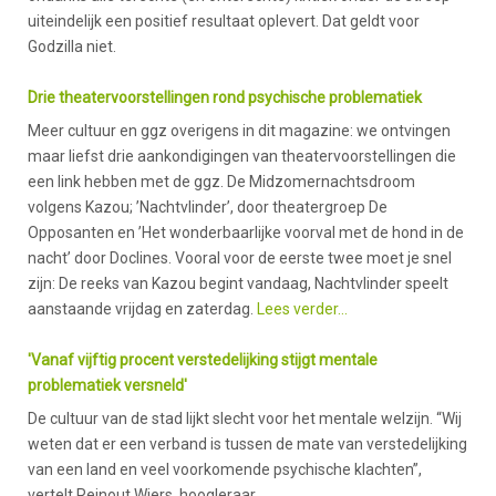
uiteindelijk een positief resultaat oplevert. Dat geldt voor
Godzilla niet.
Drie theatervoorstellingen rond psychische problematiek
Meer cultuur en ggz overigens in dit magazine: we ontvingen
maar liefst drie aankondigingen van theatervoorstellingen die
een link hebben met de ggz. De Midzomernachtsdroom
volgens Kazou; ’Nachtvlinder’, door theatergroep De
Opposanten en ’Het wonderbaarlijke voorval met de hond in de
nacht’ door Doclines. Vooral voor de eerste twee moet je snel
zijn: De reeks van Kazou begint vandaag, Nachtvlinder speelt
aanstaande vrijdag en zaterdag.
Lees verder…
'Vanaf vijftig procent verstedelijking stijgt mentale
problematiek versneld'
De cultuur van de stad lijkt slecht voor het mentale welzijn. “Wij
weten dat er een verband is tussen de mate van verstedelijking
van een land en veel voorkomende psychische klachten”,
vertelt Reinout Wiers, hoogleraar