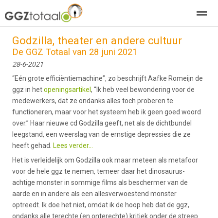
Godzilla, theater en andere cultuur
over GGZTotaal
abonneren
agenda
adverteren
E-mag
De GGZ Totaal van 28 juni 2021
28-6-2021
“Eén grote efficiëntiemachine”, zo beschrijft Aafke Romeijn de
Home
Nieuws
Zoeken
Pagina's
E-
ggz in het
openingsartikel
, “Ik heb veel bewondering voor de
medewerkers, dat ze ondanks alles toch proberen te
functioneren, maar voor het systeem heb ik geen goed woord
over.” Haar nieuwe cd Godzilla geeft, net als de dichtbundel
leegstand, een weerslag van de ernstige depressies die ze
heeft gehad.
Lees verder...
Het is verleidelijk om Godzilla ook maar meteen als metafoor
voor de hele ggz te nemen, temeer daar het dinosaurus-
achtige monster in sommige films als beschermer van de
aarde en in andere als een allesverwoestend monster
optreedt. Ik doe het niet, omdat ik de hoop heb dat de ggz,
ondanks alle terechte (en onterechte) kritiek onder de streep