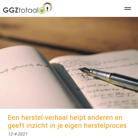
over GGZTotaal
abonneren
agenda
adverteren
E-mag
Home
Nieuws
Zoeken
Pagina's
E-
Een herstel-verhaal helpt anderen en
geeft inzicht in je eigen herstelproces
12-4-2021