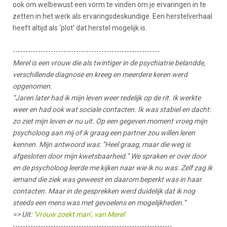
ook om welbewust een vorm te vinden om je ervaringen in te
zetten in het werk als ervaringsdeskundige. Een herstelverhaal
heeft altijd als ‘plot’ dat herstel mogelijk is.
----------------------------------------------------------
Merel is een vrouw die als twintiger in de psychiatrie belandde,
verschillende diagnose en kreeg en meerdere keren werd
opgenomen.
“Jaren later had ik mijn leven weer redelijk op de rit. Ik werkte
weer en had ook wat sociale contacten. Ik was stabiel en dacht:
zo ziet mijn leven er nu uit. Op een gegeven moment vroeg mijn
psycholoog aan mij of ik graag een partner zou willen leren
kennen. Mijn antwoord was: “Heel graag, maar die weg is
afgesloten door mijn kwetsbaarheid.” We spraken er over door
en de psycholoog leerde me kijken naar wie ik nu was. Zelf zag ik
iemand die ziek was geweest en daarom beperkt was in haar
contacten. Maar in de gesprekken werd duidelijk dat ik nog
steeds een mens was met gevoelens en mogelijkheden.”
=> Uit:
‘Vrouw zoekt man’, van Merel
---------------------------------------------------------------