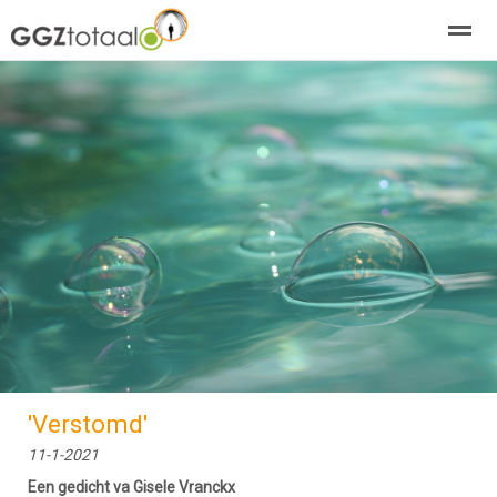
over GGZTotaal
abonneren
agenda
adverteren
E-mag
Home
Nieuws
Zoeken
Pagina's
E-
'Verstomd'
11-1-2021
Een gedicht va Gisele Vranckx