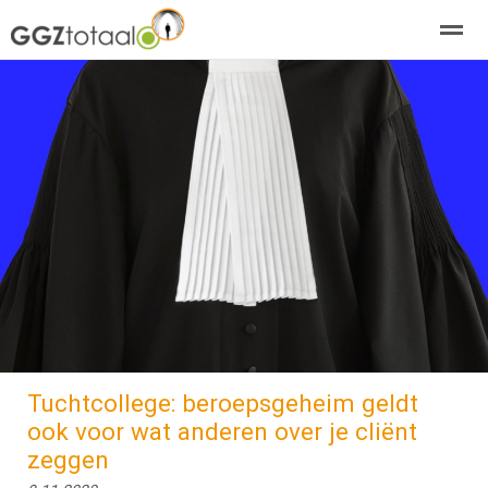
over GGZTotaal
abonneren
agenda
adverteren
E-mag
Home
Nieuws
Zoeken
Pagina's
E-
Tuchtcollege: beroepsgeheim geldt
ook voor wat anderen over je cliënt
zeggen