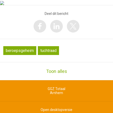
Deel dit bericht
beroepsgeheim
tuchtraad
Toon alles
GGZ Totaal
Arnhem
Open desktopversie