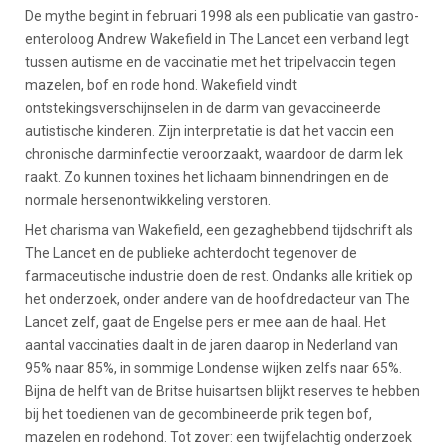
De mythe begint in februari 1998 als een publicatie van gastro-
enteroloog Andrew Wakefield in The Lancet een verband legt
tussen autisme en de vaccinatie met het tripelvaccin tegen
mazelen, bof en rode hond. Wakefield vindt
ontstekingsverschijnselen in de darm van gevaccineerde
autistische kinderen. Zijn interpretatie is dat het vaccin een
chronische darminfectie veroorzaakt, waardoor de darm lek
raakt. Zo kunnen toxines het lichaam binnendringen en de
normale hersenontwikkeling verstoren.
Het charisma van Wakefield, een gezaghebbend tijdschrift als
The Lancet en de publieke achterdocht tegenover de
farmaceutische industrie doen de rest. Ondanks alle kritiek op
het onderzoek, onder andere van de hoofdredacteur van The
Lancet zelf, gaat de Engelse pers er mee aan de haal. Het
aantal vaccinaties daalt in de jaren daarop in Nederland van
95% naar 85%, in sommige Londense wijken zelfs naar 65%.
Bijna de helft van de Britse huisartsen blijkt reserves te hebben
bij het toedienen van de gecombineerde prik tegen bof,
mazelen en rodehond. Tot zover: een twijfelachtig onderzoek