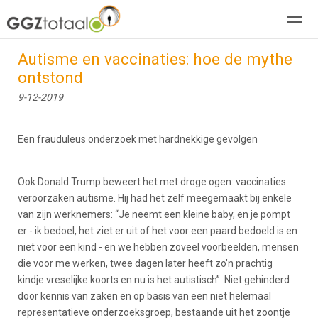
Autisme en vaccinaties: hoe de mythe
over GGZTotaal
abonneren
agenda
adverteren
E-mag
ontstond
9-12-2019
Home
Nieuws
Zoeken
Pagina's
E-
Een frauduleus onderzoek met hardnekkige gevolgen
Ook Donald Trump beweert het met droge ogen: vaccinaties
veroorzaken autisme. Hij had het zelf meegemaakt bij enkele
van zijn werknemers: “Je neemt een kleine baby, en je pompt
er - ik bedoel, het ziet er uit of het voor een paard bedoeld is en
niet voor een kind - en we hebben zoveel voorbeelden, mensen
die voor me werken, twee dagen later heeft zo’n prachtig
kindje vreselijke koorts en nu is het autistisch”. Niet gehinderd
door kennis van zaken en op basis van een niet helemaal
representatieve onderzoeksgroep, bestaande uit het zoontje