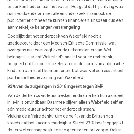
te danken hadden aan het vaccin. Het geld dat hij ontving was
ruim voldoende om niet alleen onderzoek, maar ook de
publiciteit er omheen te kunnen financieren. Er speelt dus een
aanmerkelijke belangenverstrengeling.
Ook blijkt dat het onderzoek van Wakefield nooit is
goedgekeurd door een Medisch-Ethische Commissie, wat
overigens niet veel zegt over de uitkomsten er van. Wel
belangrijk is, is dat Wakefield’s analist voor de rechtbank
toegeeft dat hij nooit mazelenvirus in de darm van autistische
kinderen aan heeft kunnen tonen. Dat was wel een essentieel
punt in de theorievorming van Wakefield.
93% van de zuigelingen in 2018 ingeënt tegen BMR
Van de dertien co-auteurs trekken er daarna tien hun aandeel
in, één is onvindbaar. Daarmee blijven alleen Wakefield zelf en
één mede-auteur achter het onderzoek staan.
Vlak na de affaire denkt ruim de helft van de Britten nog
steeds dat het vaccin schadelijk is. Slecht 23 % heeft opgepikt
dat er wetenschappelijk gezien geen reden tot zorg is. Ook in