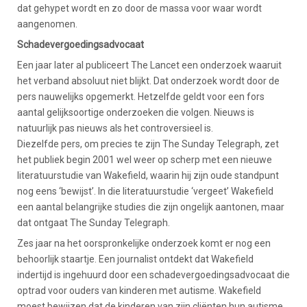
dat gehypet wordt en zo door de massa voor waar wordt
aangenomen.
Schadevergoedingsadvocaat
Een jaar later al publiceert The Lancet een onderzoek waaruit
het verband absoluut niet blijkt. Dat onderzoek wordt door de
pers nauwelijks opgemerkt. Hetzelfde geldt voor een fors
aantal gelijksoortige onderzoeken die volgen. Nieuws is
natuurlijk pas nieuws als het controversieel is.
Diezelfde pers, om precies te zijn The Sunday Telegraph, zet
het publiek begin 2001 wel weer op scherp met een nieuwe
literatuurstudie van Wakefield, waarin hij zijn oude standpunt
nog eens ‘bewijst’. In die literatuurstudie ‘vergeet’ Wakefield
een aantal belangrijke studies die zijn ongelijk aantonen, maar
dat ontgaat The Sunday Telegraph.
Zes jaar na het oorspronkelijke onderzoek komt er nog een
behoorlijk staartje. Een journalist ontdekt dat Wakefield
indertijd is ingehuurd door een schadevergoedingsadvocaat die
optrad voor ouders van kinderen met autisme. Wakefield
moest bewijzen dat de kinderen van zijn cliënten hun autisme