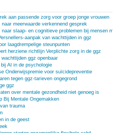
rek aan passende zorg voor groep jonge vrouwen
 naar meerwaarde verkennend gesprek
naar slaap- en cognitieve problemen bij mensen met een d
Versnellers-aanpak van wachttijden in ggz
oor laagdrempelige steunpunten
ert herziene richtlijn Verplichte zorg in de ggz
 wachttijden ggz openbaar
bij AI in de psychologie
e Onderwijspremie voor suïcidepreventie
ren tegen ggz-tarieven ongegrond
ge ggz
ten over mentale gezondheid niet genoeg is
lp Bij Mentale Ongemakken
 van trauma
m
n in de geest
heek