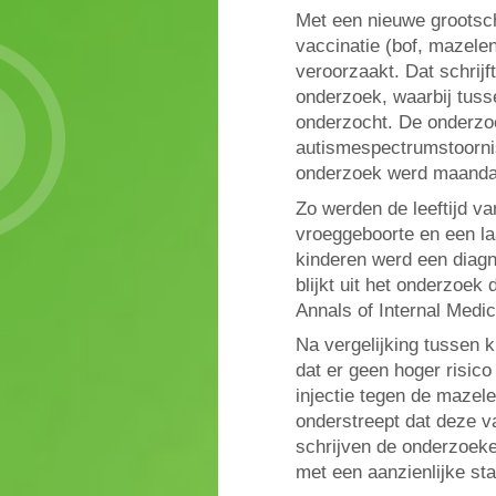
Met een nieuwe grootsch
vaccinatie (bof, mazele
veroorzaakt. Dat schrij
onderzoek, waarbij tus
onderzocht. De onderzo
autismespectrumstoornis
onderzoek werd maanda
Zo werden de leeftijd v
vroeggeboorte en een la
kinderen werd een diag
blijkt uit het onderzoek
Annals of Internal Medi
Na vergelijking tussen 
dat er geen hoger risico 
injectie tegen de mazele
onderstreept dat deze va
schrijven de onderzoeke
met een aanzienlijke sta