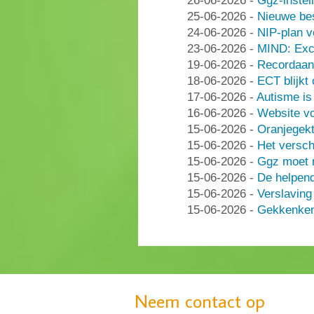
26-06-2026
-
Ggz-instell
25-06-2026
-
Nieuwe be
24-06-2026
-
NIP-plan v
23-06-2026
-
MIND: Excl
19-06-2026
-
Recordaant
18-06-2026
-
ECT blijkt
17-06-2026
-
Autisme i
16-06-2026
-
Website vo
15-06-2026
-
Oranjegek
15-06-2026
-
Het versch
15-06-2026
-
Ggz moet n
15-06-2026
-
De helpen
15-06-2026
-
Verslaving
15-06-2026
-
Gekkenken
Neem contact op