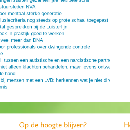
ingen starten gezamenlijke flexibele schil
stuursleden NVA
oor mentaal sterke generatie
usiecriteria nog steeds op grote schaal toegepast
al gesprekken bij de Luisterlijn
 ook in praktijk goed te werken
s veel meer dan DNA
or professionals over dwingende controle
te
il tussen een autistische en een narcistische partner
iet alleen klachten behandelen, maar levens ontwerpen
de hand
 bij mensen met een LVB: herkennen wat je niet direct ziet
nis
Op de hoogte blijven?
H