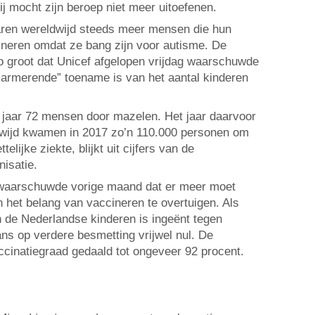
j mocht zijn beroep niet meer uitoefenen.
 jaren wereldwijd steeds meer mensen die hun
cineren omdat ze bang zijn voor autisme. De
o groot dat Unicef afgelopen vrijdag waarschuwde
alarmerende” toename is van het aantal kinderen
g jaar 72 mensen door mazelen. Het jaar daarvoor
dwijd kwamen in 2017 zo’n 110.000 personen om
elijke ziekte, blijkt uit cijfers van de
isatie.
aarschuwde vorige maand dat er meer moet
het belang van vaccineren te overtuigen. Als
 de Nederlandse kinderen is ingeënt tegen
ans op verdere besmetting vrijwel nul. De
accinatiegraad gedaald tot ongeveer 92 procent.