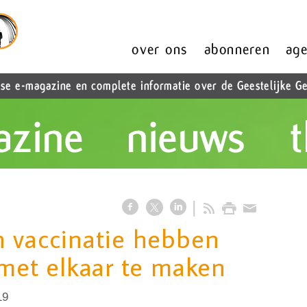
 vaccinatie hebben
 met elkaar te maken
19