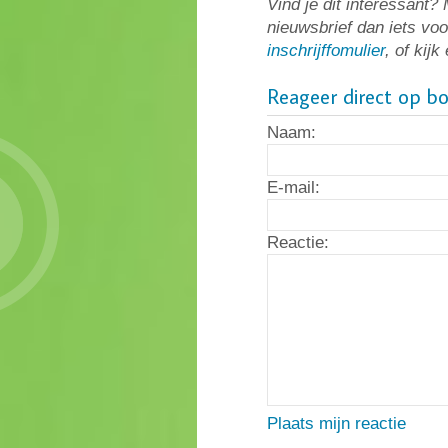
Vind je dit interessant
nieuwsbrief dan iets voo
inschrijffomulier
, of kij
Reageer direct op b
Naam:
E-mail:
Reactie:
Plaats mijn reactie