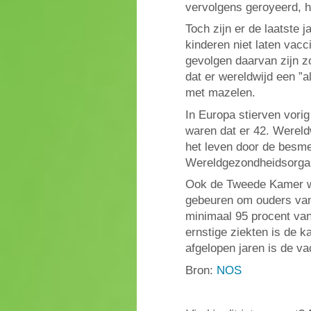
vervolgens geroyeerd, hi
Toch zijn er de laatste
kinderen niet laten vac
gevolgen daarvan zijn z
dat er wereldwijd een ”
met mazelen.
In Europa stierven vori
waren dat er 42. Werel
het leven door de besmett
Wereldgezondheidsorgan
Ook de Tweede Kamer w
gebeuren om ouders van 
minimaal 95 procent van
ernstige ziekten is de k
afgelopen jaren is de v
Bron:
NOS