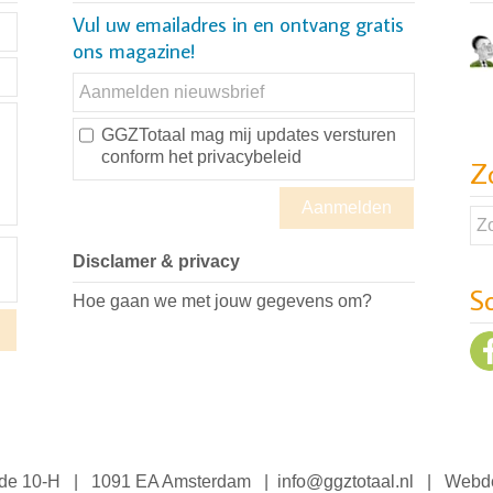
Vul uw emailadres in en ontvang gratis
ons magazine!
GGZTotaal mag mij updates versturen
conform
het privacybeleid
Z
Disclamer & privacy
S
Hoe gaan we met jouw gegevens om?
jde 10-H | 1091 EA Amsterdam |
info@ggztotaal.nl
| Webde