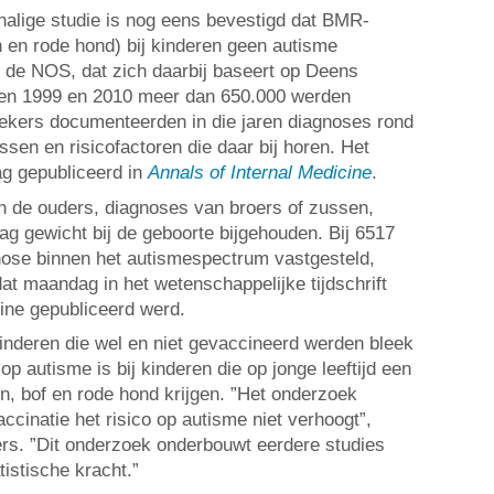
alige studie is nog eens bevestigd dat BMR-
n en rode hond) bij kinderen geen autisme
ft de NOS, dat zich daarbij baseert op Deens
sen 1999 en 2010 meer dan 650.000 werden
ekers documenteerden in die jaren diagnoses rond
sen en risicofactoren die daar bij horen. Het
g gepubliceerd in
Annals of Internal Medicine
.
an de ouders, diagnoses van broers of zussen,
ag gewicht bij de geboorte bijgehouden. Bij 6517
nose binnen het autismespectrum vastgesteld,
 dat maandag in het wetenschappelijke tijdschrift
cine gepubliceerd werd.
kinderen die wel en niet gevaccineerd werden bleek
op autisme is bij kinderen die op jonge leeftijd een
n, bof en rode hond krijgen. ”Het onderzoek
ccinatie het risico op autisme niet verhoogt”,
rs. ”Dit onderzoek onderbouwt eerdere studies
tistische kracht.”