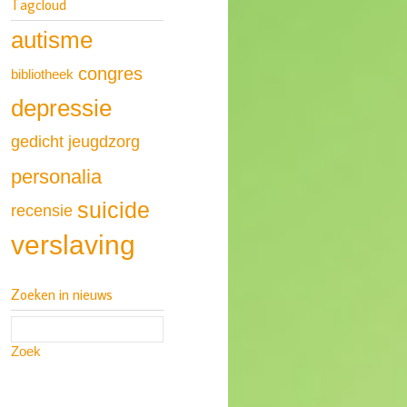
Tagcloud
autisme
congres
bibliotheek
depressie
gedicht
jeugdzorg
personalia
suicide
recensie
verslaving
Zoeken in nieuws
Zoek