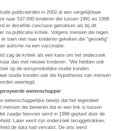
udie publiceerden in 2002 al een vergelijkbaar
ze naar 537.000 kinderen die tussen 1991 en 1998
 er dezelfde conclusie getrokken als bij dit
 na publicatie kritiek. Volgens mensen die tegen
 er toen niet naar kinderen gekeken die ”gevoelig”
van autisme na een vaccinatie.
d zag de kritiek als een kans om het onderzoek
, maar dan met nieuwe kinderen. ”We hebben ook
tiek op de oorspronkelijke studie konden
uwe studie konden ook die hypotheses van mensen
 worden weerlegd.
 geroyeerde wetenschapper
 wetenschappelijke bewijs dat het tegendeel
jd mensen die beweren dat er een link is tussen
Het zaadje hiervoor werd in 1998 geplant door de
field. Later werd zijn onderzoek teruggetrokken,
eld de data had vervalst. De arts werd