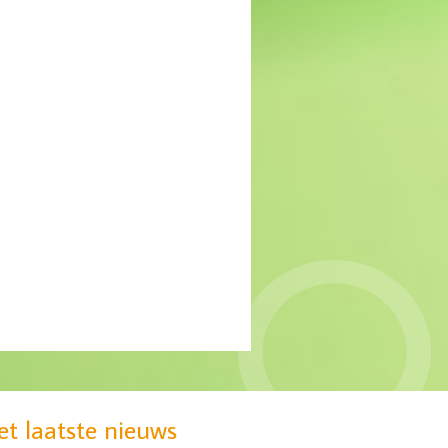
MIND: gebrek aan
passende zorg voor groep
jonge vrouwen
et laatste nieuws