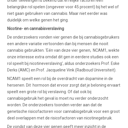
onder tweelingen is bekend dat erfelijke factoren een
belangrijke rol spelen (ongeveer voor 45 procent) bij het wel of
niet gaan gebruiken van cannabis. Maar niet eerder was
duidelijk om welke genen het ging.
Nicotine- en cannabisverslaving
De onderzoekers vonden vier genen die bij cannabisgebruikers
een andere variatie vertoonden dan bij mensen die nooit
cannabis gebruikten. ‘Eén van deze vier genen, NCAM1, wekte
onze interesse extra omdat dit gen in eerdere studies ook een
rol speelt bij nicotineverslaving’, aldus onderzoekers Prof. Eske
Derks (AMC) en Prof. Jacqueline Vink (Radboud Universiteit).
NCAM1 speelt een rol bij de overdracht van dopamine in de
hersenen. Dit hormoon dat ervoor zorgt dat je beloning ervaart
speelt een grote rol bij verslaving. Of dat ook bij
cannabisgebruik het geval is moet nu verder onderzocht
worden. De onderzoekers toonden verder aan dat de
genetische risicofactoren voor cannabisgebruik voor een groot
deel overlappen met de risicofactoren van nicotinegebruik.
De vondst van deze vier genen geeft meer inzicht in de