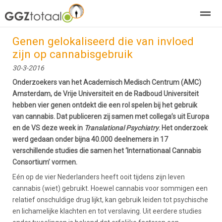
Genen gelokaliseerd die van invloed
over GGZTotaal
abonneren
agenda
adverteren
E-mag
zijn op cannabisgebruik
30-3-2016
Home
Nieuws
Zoeken
Pagina's
E-
Onderzoekers van het Academisch Medisch Centrum (AMC)
Amsterdam, de Vrije Universiteit en de Radboud Universiteit
hebben vier genen ontdekt die een rol spelen bij het gebruik
van cannabis. Dat publiceren zij samen met collega’s uit Europa
en de VS deze week in
Translational Psychiatry
. Het onderzoek
werd gedaan onder bijna 40.000 deelnemers in 17
verschillende studies die samen het ‘Internationaal Cannabis
Consortium’ vormen.
Eén op de vier Nederlanders heeft ooit tijdens zijn leven
cannabis (wiet) gebruikt. Hoewel cannabis voor sommigen een
relatief onschuldige drug lijkt, kan gebruik leiden tot psychische
en lichamelijke klachten en tot verslaving. Uit eerdere studies