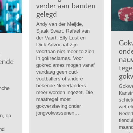
verder aan banden
gelegd
Andy van der Meijde,
Sjaak Swart, Rafael van
der Vaart, Elly Lust en
Gok
Dick Advocaat zijn
ond
p
voortaan niet meer te zien
nauw
in gokreclames. Voor
oende
gokreclames mogen vanaf
teg
vandaag geen oud-
gokv
voetballers of andere
bekende Nederlanders
Gokweb
anche
meer worden ingezet. Die
Kansin
maatregel moet
schiet
gokverslaving onder
wettel
jongvolwassenen…
Neder
n, op
tiendu
maand
nd