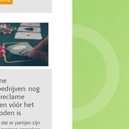
slaving
ne
edrijven: nog
 reclame
n vóór het
oden is
 dat er partijen zijn