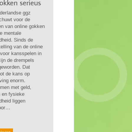
gokken serieus
derlandse ggz
chuwt voor de
en van online gokken
de mentale
dheid. Sinds de
elling van de online
voor kansspelen in
ijn de drempels
geworden. Dat
ot de kans op
ving enorm.
emen met geld,
 en fysieke
heid liggen
oor…