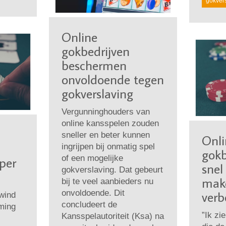
gokver
Online
gokbedrijven
beschermen
onvoldoende tegen
gokverslaving
Vergunninghouders van
online kansspelen zouden
sneller en beter kunnen
Onli
ingrijpen bij onmatig spel
gokb
of een mogelijke
per
snel
gokverslaving. Dat gebeurt
make
bij te veel aanbieders nu
onvoldoende. Dit
verb
wind
concludeert de
ming
”Ik zie
Kansspelautoriteit (Ksa) na