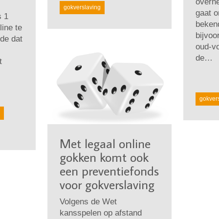
overhe
gokverslaving
gaat o
s 1
bekend
line te
bijvoo
de dat
oud-vo
de…
t
gokver
Met legaal online
gokken komt ook
een preventiefonds
voor gokverslaving
Volgens de Wet
kansspelen op afstand