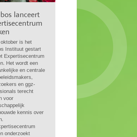
bos lanceert
rtisecentrum
ken
oktober is het
s Instituut gestart
et Expertisecentrum
n. Het wordt een
nkelijke en centrale
beleidsmakers,
zoekers en ggz-
sionals terecht
n voor
schappelijk
bouwde kennis over
n.
xpertisecentrum
n onderzoekt