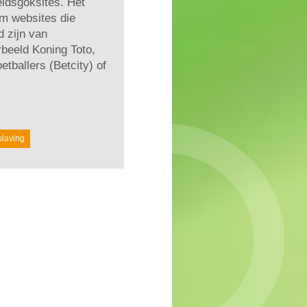
idsgoksites. Het
m websites die
 zijn van
rbeeld Koning Toto,
etballers (Betcity) of
slaving