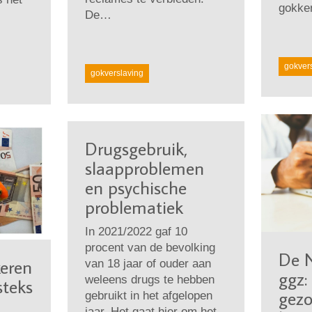
gokke
De…
gokver
gokverslaving
Drugsgebruik,
slaapproblemen
en psychische
problematiek
In 2021/2022 gaf 10
procent van de bevolking
De 
keren
van 18 jaar of ouder aan
ggz
weleens drugs te hebben
teks
gezo
gebruikt in het afgelopen
jaar. Het gaat hier om het