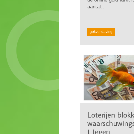
aantal…
gokverslaving
Loterijen blok
waarschuwings
t tegen