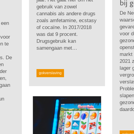
bij 
gebruik van zowel
De Ne
cannabis als andere drugs
waars
zoals amfetamine, ecstasy
 een
gevar
of cocaïne. In 2017/2018
voor 
was dat 9 procent.
 voor
gezon
Drugsgebruik kan
n te
openst
samengaan met…
markt 
s. De
2021 z
en
lager 
nder
gokverslaving
vergro
en,
versla
 gaan
Probl
slapen
un
gezond
daard