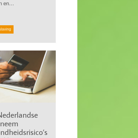
n en…
slaving
Nederlandse
: neem
ndheidsrisico’s