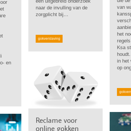
die d
een uitgebreid onderzoek
voor
van wa
naar de invulling van de
et
kanss
zorgplicht bij…
are
versch
aanbie
het no
et
gokverslaving
regels
Ksa st
houdt.
i
in het
io- en
op on
gokver
Reclame voor
online gokken