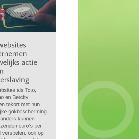
websites
ernemen
elijks actie
en
erslaving
sites als Toto,
o en Betcity
en tekort met hun
ijke gokbescherming.
landers kunnen
izenden euro’s per
 verspelen, ook op