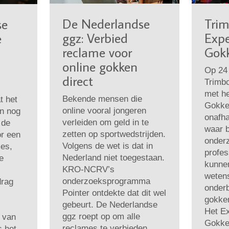
De Nederlandse
Trim
se
ggz: Verbied
Expe
e
reclame voor
Gok
online gokken
Op 24 
direct
Trimbo
met h
Bekende mensen die
t het
Gokke
online vooral jongeren
en nog
onafha
verleiden om geld in te
 de
waar 
zetten op sportwedstrijden.
r een
onder
Volgens de wet is dat in
es,
profes
Nederland niet toegestaan.
e
kunne
KRO-NCRV’s
weten
onderzoeksprogramma
drag
onder
Pointer ontdekte dat dit wel
gokke
gebeurt. De Nederlandse
Het E
ggz roept op om alle
g van
Gokke
reclames te verbieden.
s het