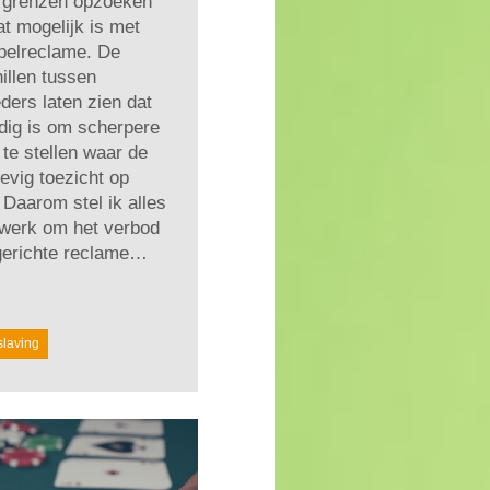
e grenzen opzoeken
t mogelijk is met
pelreclame. De
illen tussen
ders laten zien dat
dig is om scherpere
 te stellen waar de
evig toezicht op
 Daarom stel ik alles
 werk om het verbod
gerichte reclame…
slaving