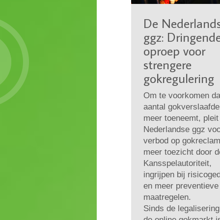
De Nederland
ggz: Dringend
oproep voor
strengere
gokregulering
Om te voorkomen da
aantal gokverslaafd
meer toeneemt, pleit
Nederlandse ggz voo
verbod op gokreclam
meer toezicht door d
Kansspelautoriteit,
ingrijpen bij risicoge
en meer preventieve
maatregelen.
Sinds de legaliserin
de online gokmarkt i