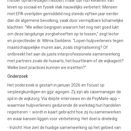
minder opnamedagen hebben, maar dat hun kwaliteit van
leven op sociaal en fysiek vlak nauwelijks verbetert. Mensen
met EPA overlijden gemiddeld nog steeds vijftien jaar eerder
dan de algemene bevolking, vaak door vermijdbare lichamelijke
klachten. “We willen begrijpen waarom het nog niet goed lukt
om deze langdurige zorgbehoeften op te lossen,” zegt lector
en projectleider dr. Wilma Swildens. “Lopen hulpverleners tegen
maatschappelijke muren aan, zoals stigmatisering? Of
ontbreekt het aan de juiste interprofessionele samenwerking
met partners zoals de huisarts, het buurtteam of de wijkagent?
Welke best practices kunnen we inzetten?”
Onderzoek
Het onderzoek is gestart in januari 2026 en focust op
verpleegkundigen en ggz-agogen. Zij zijn als casemanager de
spil in de wijkzorg. Via diepte-interviews en de PsyMate-app –
waarmee hulpverleners gedurende de werkdag hun handelen
registreren – wordt in kaart gebracht hoe zij nu samenwerken
en waar kansen liggen voor verbetering. Het doel is drieledig:
- Inzicht: Hoe ziet de huidige samenwerking op het gebied van