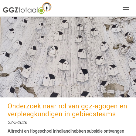
over GGZTotaal
abonneren
agenda
adverteren
E-mag
Home
Nieuws
Zoeken
Pagina's
E-
Onderzoek naar rol van ggz-agogen en
verpleegkundigen in gebiedsteams
22-5-2026
Altrecht en Hogeschool Inholland hebben subsidie ontvangen