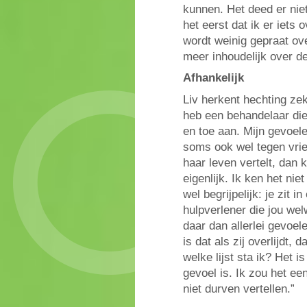
kunnen. Het deed er niet
het eerst dat ik er iets 
wordt weinig gepraat ove
meer inhoudelijk over d
Afhankelijk
Liv herkent hechting zek
heb een behandelaar die 
en toe aan. Mijn gevoele
soms ook wel tegen vrie
haar leven vertelt, dan 
eigenlijk. Ik ken het nie
wel begrijpelijk: je zit 
hulpverlener die jou wel
daar dan allerlei gevoe
is dat als zij overlijdt, 
welke lijst sta ik? Het 
gevoel is. Ik zou het een
niet durven vertellen.”