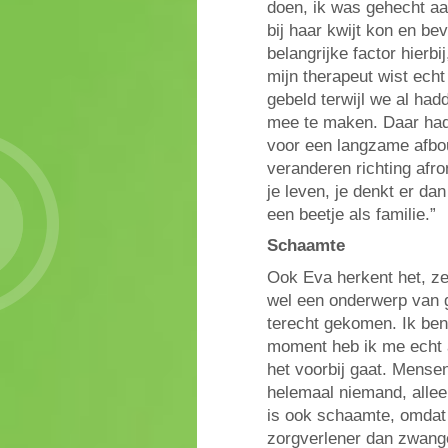
doen, ik was gehecht aan
bij haar kwijt kon en be
belangrijke factor hierbij
mijn therapeut wist ech
gebeld terwijl we al ha
mee te maken. Daar had
voor een langzame afbou
veranderen richting afr
je leven, je denkt er dan 
een beetje als familie.”
Schaamte
Ook Eva herkent het, ze
wel een onderwerp van g
terecht gekomen. Ik ben
moment heb ik me echt a
het voorbij gaat. Mense
helemaal niemand, allee
is ook schaamte, omdat 
zorgverlener dan zwang