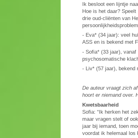
Ik besloot een lijntje na
Hoe is het daar? Speelt
drie oud-cliënten van He
persoonlijkheidsproblema
- Eva* (34 jaar): veel h
ASS en is bekend met FN
- Sofia* (33 jaar), van
psychosomatische klacht
- Liv* (57 jaar), beken
De auteur vraagt zich af
hoort er niemand over. H
Kwetsbaarheid
Sofia: “Ik herken het zek
maar vragen stelt of ook
jaar bij iemand, toen m
voordat ik helemaal los