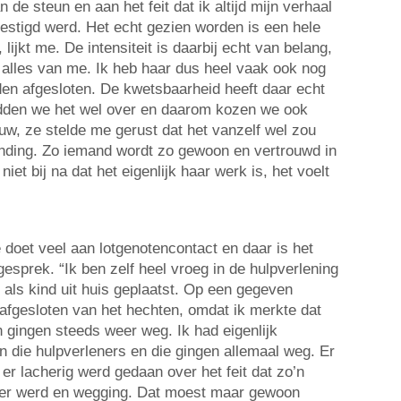
 de steun en aan het feit dat ik altijd mijn verhaal
vestigd werd. Het echt gezien worden is een hele
, lijkt me. De intensiteit is daarbij echt van belang,
t alles van me. Ik heb haar dus heel vaak ook nog
dden afgesloten. De kwetsbaarheid heeft daar echt
den we het wel over en daarom kozen we ook
w, ze stelde me gerust dat het vanzelf wel zou
onding. Zo iemand wordt zo gewoon en vertrouwd in
niet bij na dat het eigenlijk haar werk is, het voelt
 doet veel aan lotgenotencontact en daar is het
esprek. “Ik ben zelf heel vroeg in de hulpverlening
 als kind uit huis geplaatst. Op een gegeven
fgesloten van het hechten, omdat ik merkte dat
n gingen steeds weer weg. Ik had eigenlijk
n die hulpverleners en die gingen allemaal weg. Er
er lacherig werd gedaan over het feit dat zo’n
er werd en wegging. Dat moest maar gewoon