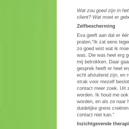
Wat zou goed zijn in he
client? Wat moet er ge
Zelfbescherming
Eva geeft aan dat er één 
praten.“Ik zat eens tege
zo goed wist wat ik moes
was. Die was heel erg ge
mij betrokken. Daar gaa
gesprek heeft er heel er
echt afsluitend zijn, en
strak voor mezelf beslot
contact meer zoek. Uit
worden. Ik houd me ook a
worden, en als ze naar 
duidelijke grens creëren 
contact niet kan.”
Inzichtgevende therap