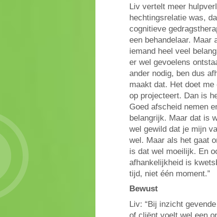
Liv vertelt meer hulpve
hechtingsrelatie was, da
cognitieve gedragsther
een behandelaar. Maar al
iemand heel veel belangs
er wel gevoelens ontsta
ander nodig, ben dus af
maakt dat. Het doet me 
op projecteert. Dan is he
Goed afscheid nemen en
belangrijk. Maar dat is 
wel gewild dat je mijn v
wel. Maar als het gaat 
is dat wel moeilijk. En 
afhankelijkheid is kwet
tijd, niet één moment.”
Bewust
Liv: “Bij inzicht gevend
of cliënt voelt wel een 