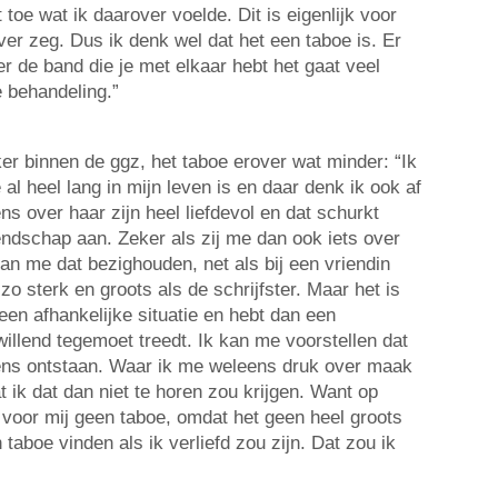
 toe wat ik daarover voelde. Dit is eigenlijk voor
over zeg. Dus ik denk wel dat het een taboe is. Er
r de band die je met elkaar hebt het gaat veel
e behandeling.”
er binnen de ggz, het taboe erover wat minder: “Ik
al heel lang in mijn leven is en daar denk ik ook af
ns over haar zijn heel liefdevol en dat schurkt
ndschap aan. Zeker als zij me dan ook iets over
kan me dat bezighouden, net als bij een vriendin
t zo sterk en groots als de schrijfster. Maar het is
in een afhankelijke situatie en hebt dan een
willend tegemoet treedt. Ik kan me voorstellen dat
lens ontstaan. Waar ik me weleens druk over maak
dat ik dat dan niet te horen zou krijgen. Want op
is voor mij geen taboe, omdat het geen heel groots
 taboe vinden als ik verliefd zou zijn. Dat zou ik