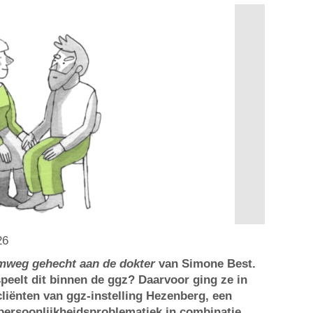
26
mweg gehecht
aan de dokter
van Simone Best.
speelt dit binnen de ggz? Daarvoor ging ze in
liënten van ggz-instelling Hezenberg, een
 persoonlijkheidsproblematiek in combinatie