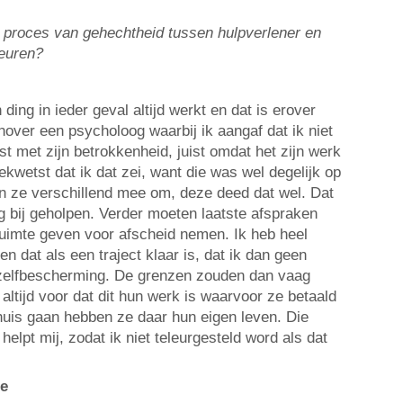
t proces van gehechtheid tussen hulpverlener en
beuren?
ding in ieder geval altijd werkt en dat is erover
nover een psycholoog waarbij ik aangaf dat ik niet
t met zijn betrokkenheid, juist omdat het zijn werk
kwetst dat ik dat zei, want die was wel degelijk op
n ze verschillend mee om, deze deed dat wel. Dat
g bij geholpen. Verder moeten laatste afspraken
 ruimte geven voor afscheid nemen. Ik heb heel
en dat als een traject klaar is, dat ik dan geen
 zelfbescherming. De grenzen zouden dan vaag
ltijd voor dat dit hun werk is waarvoor ze betaald
huis gaan hebben ze daar hun eigen leven. Die
helpt mij, zodat ik niet teleurgesteld word als dat
ie