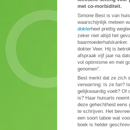
met co-morbiditeit.
Simone Best is van huis u
waarschijnlijk meteen 
dokter
heel prettig wegl
zeker niet altijd het gev
baarmoederhalskanker. 
dokter Veer. Hij is betr
afspraak vijf jaar na dat
vol optimisme en met go
genomen”.
Best merkt dat ze zich 
verwarring: Is ze fan? I
gelijkwaardig voelt? Of
is? Haar huisarts noemt 
deze gehechtheid eens 
te schrijven. Het bevree
een soort taboe wat voo
boek is helder geschreve