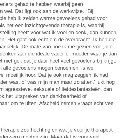
rleners gehad te hebben waarbij geen
n wel. Dat ligt ook aan de werkwijze. “Bij
apie heb ik zelden warme gevoelens gehad voor
s het een inzichtgevende therapie is, waarbij
telling heeft voor wat ik voel en denk, dan kunnen
an. Het gaat ook echt om de overdracht. Ik heb die
hankelijk. De mate van hoe ik me gezien voel, die
denken aan die ideale vader of moeder waar je dan
t niet gek dat je daar heel veel gevoelens bij krijgt.
 alle gevoelens mogen benoemen, is wel
wel moeilijk hoor. Dat je ook mag zeggen ‘ik had
ader was, of was mijn man maar zo attent’ lukt nog
om agressieve, seksuele of liefdesfantasieën, dan
ook het uitspreken van dankbaarheid of
sbaar om te uiten. Afscheid nemen vraagt echt veel
e therapie zou hechting en wat je voor je therapeut
onderwerp moeten zijn. Maar dat is voor veel