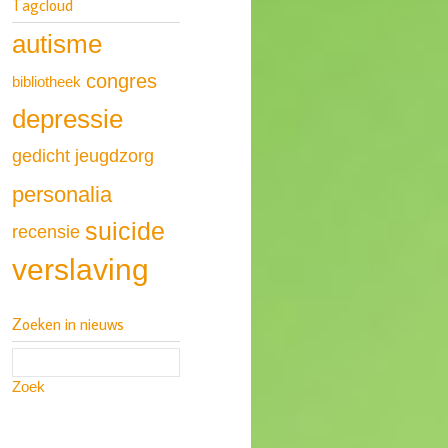
Tagcloud
autisme
congres
bibliotheek
depressie
gedicht
jeugdzorg
personalia
suicide
recensie
verslaving
Zoeken in nieuws
Zoek