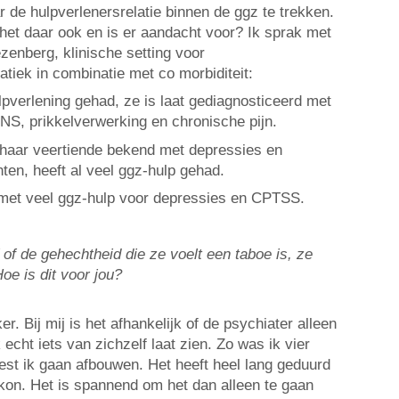
ar de hulpverlenersrelatie binnen de ggz te trekken.
 het daar ook en is er aandacht voor? Ik sprak met
zenberg, klinische setting voor
tiek in combinatie met co morbiditeit:
ulpverlening gehad, ze is laat gediagnosticeerd met
S, prikkelverwerking en chronische pijn.
af haar veertiende bekend met depressies en
en, heeft al veel ggz-hulp gehad.
d met veel ggz-hulp voor depressies en CPTSS.
 of de gehechtheid die ze voelt een taboe is, ze
oe is dit voor jou?
er. Bij mij is het afhankelijk of de psychiater alleen
 echt iets van zichzelf laat zien. Zo was ik vier
oest ik gaan afbouwen. Het heeft heel lang geduurd
 kon. Het is spannend om het dan alleen te gaan