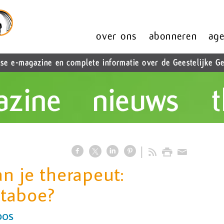
n je therapeut:
f taboe?
oos