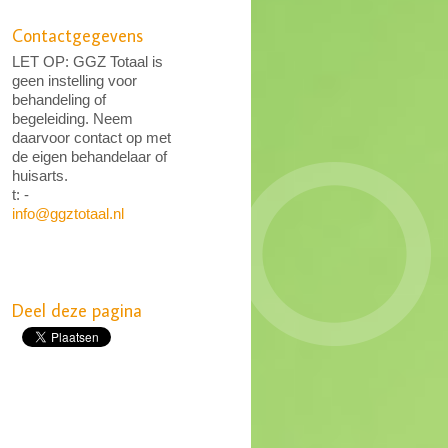
Contactgegevens
LET OP: GGZ Totaal is
geen instelling voor
behandeling of
begeleiding. Neem
daarvoor contact op met
de eigen behandelaar of
huisarts.
t: -
info@ggztotaal.nl
Deel deze pagina