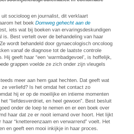
it socioloog en journalist, dit verklaart
waarom het boek
Domweg gehecht aan de
eest, iets wat bij boeken van ervaringsdeskundigen
al is. Best vertelt over de behandeling van haar
Ze wordt behandeld door gynaecologisch oncoloog
okken vanaf de diagnose tot de laatste controle
o. Hij geeft haar “een ‘warmbadgevoel’, is hoffelijk,
ede grappen voelde ze zich onder zijn vleugels
steeds meer aan hem gaat hechten. Dat geeft wat
s ze verliefd? Is het omdat het contact zo
 omdat hij er op de moeilijke en intieme momenten
het “liefdesverdriet, en heel gewoon”. Best besluit
goed onder de loep te nemen en er een boek over
md haar dat ze er nooit iemand over hoort. Het lijkt
r haar “knettereenzaam en verwarrend” voelt. Het
n en geeft een mooi inkijkje in haar proces.