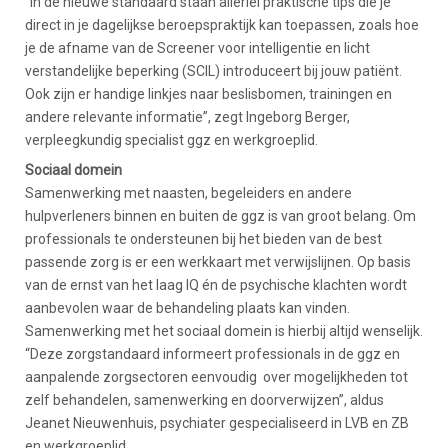
“In de nieuwe standaard staan allerlei praktische tips die je
direct in je dagelijkse beroepspraktijk kan toepassen, zoals hoe
je de afname van de Screener voor intelligentie en licht
verstandelijke beperking (SCIL) introduceert bij jouw patiënt.
Ook zijn er handige linkjes naar beslisbomen, trainingen en
andere relevante informatie”, zegt Ingeborg Berger,
verpleegkundig specialist ggz en werkgroeplid.
Sociaal domein
Samenwerking met naasten, begeleiders en andere
hulpverleners binnen en buiten de ggz is van groot belang. Om
professionals te ondersteunen bij het bieden van de best
passende zorg is er een werkkaart met verwijslijnen. Op basis
van de ernst van het laag IQ én de psychische klachten wordt
aanbevolen waar de behandeling plaats kan vinden.
Samenwerking met het sociaal domein is hierbij altijd wenselijk.
“Deze zorgstandaard informeert professionals in de ggz en
aanpalende zorgsectoren eenvoudig over mogelijkheden tot
zelf behandelen, samenwerking en doorverwijzen”, aldus
Jeanet Nieuwenhuis, psychiater gespecialiseerd in LVB en ZB
en werkgroeplid.