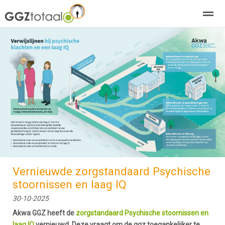
over GGZTotaal
abonneren
agenda
adverteren
E-mag
Home
Nieuws
Zoeken
Pagina's
E-
Vernieuwde zorgstandaard Psychische
stoornissen en laag IQ
30-10-2025
Akwa GGZ heeft de
zorgstandaard Psychische stoornissen en
laag IQ
vernieuwd. Deze vraagt om de ggz toegankelijker te