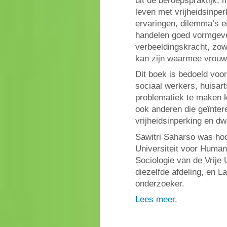
uit de beroepspraktijk, 
leven met vrijheidsinper
ervaringen, dilemma’s e
handelen goed vormgeve
verbeeldingskracht, zow
kan zijn waarmee vrouw
Dit boek is bedoeld voo
sociaal werkers, huisa
problematiek te maken kr
ook anderen die geïnter
vrijheidsinperking en d
Sawitri Saharso was hoo
Universiteit voor Humani
Sociologie van de Vrije U
diezelfde afdeling, en L
onderzoeker.
Lees meer.