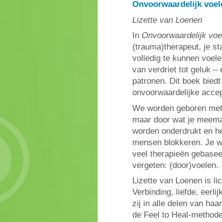
Onvoorwaardelijk voel
Lizette van Loenen
In
Onvoorwaardelijk voe
(trauma)therapeut, je s
volledig te kunnen voele
van verdriet tot geluk –
patronen. Dit boek biedt
onvoorwaardelijke accept
We worden geboren met e
maar door wat je meemaa
worden onderdrukt en h
mensen blokkeren. Je wi
veel therapieën gebaseer
vergeten: (door)voelen.
Lizette van Loenen is l
Verbinding, liefde, eerli
zij in alle delen van ha
de Feel to Heal-methode: