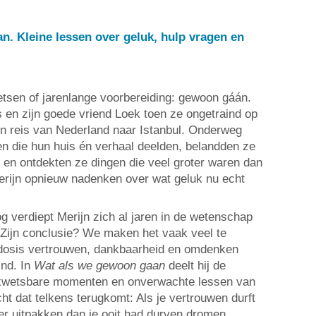
n. Kleine lessen over geluk, hulp vragen en
ietsen of jarenlange voorbereiding: gewoon gáán.
s en zijn goede vriend Loek toen ze ongetraind op
een reis van Nederland naar Istanbul. Onderweg
en die hun huis én verhaal deelden, belandden ze
s en ontdekten ze dingen die veel groter waren dan
Merijn opnieuw nadenken over wat geluk nu echt
g verdiept Merijn zich al jaren in de wetenschap
 Zijn conclusie? We maken het vaak veel te
 dosis vertrouwen, dankbaarheid en omdenken
ind. In
Wat als we gewoon gaan
deelt hij de
kwetsbare momenten en onverwachte lessen van
ht dat telkens terugkomt: Als je vertrouwen durft
ter uitpakken dan je ooit had durven dromen.