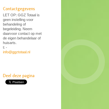
Contactgegevens
LET OP: GGZ Totaal is
geen instelling voor
behandeling of
begeleiding. Neem
daarvoor contact op met
de eigen behandelaar of
huisarts.
t: -
info@ggztotaal.nl
Deel deze pagina