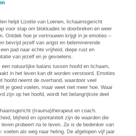
en
len
helpt Lizette van Loenen, lichaamsgericht
tap voor stap om blokkades te doorbreken en weer
n. Ontdek hoe je vertrouwen krijgt in je emoties –
 en bevrijd jezelf van angst en belemmerende
 een pad naar echte vrijheid, diepe rust en
atie van jezelf en je gevoelens.
en natuurlijke balans tussen hoofd en lichaam,
kt in het leven kan dit worden verstoord. Emoties
et hoofd neemt de overhand, waardoor veel
lt je goed voelen, maar weet niet meer hoe. Waar
d zijn op het hoofd, wordt het belangrijkste deel
ichaamsgericht (trauma)therapeut en coach.
jkheid, blijheid en spontaniteit zijn de waarden die
ar leven probeert na te leven. Ze is de bedenker van
 voelen als weg naar heling. De afgelopen vijf jaar