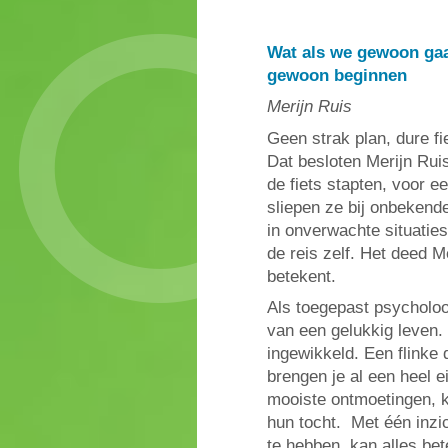
Wat als we gewoon gaa
gewoon beginnen
Merijn Ruis
Geen strak plan, dure f
Dat besloten Merijn Rui
de fiets stapten, voor 
sliepen ze bij onbekend
in onverwachte situatie
de reis zelf. Het deed 
betekent.
Als toegepast psycholoo
van een gelukkig leven.
ingewikkeld. Een flinke
brengen je al een heel e
mooiste ontmoetingen, 
hun tocht. Met één inzic
te hebben, kan alles be