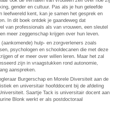
maar ook de verhalen van vrouwen zelf over hoe zij
king, gender en cultuur. Pas als je hun geleefde
n leefwereld kent, kan je samen het gesprek en
n. In dit boek ontdek je gaandeweg dat
el van professionals als van vrouwen, een sleutel
en meer zeggenschap krijgen over hun leven.
r (aankomende) hulp- en zorgverleners zoals
rtsen, psychologen en schooldecanen die met deze
ijgen of er meer over willen leren. Maar het zal
esseerd zijn in vraagstukken rond autonomie,
wang aanspreken.
gleraar Burgerschap en Morele Diversiteit aan de
stiek en universitair hoofddocent bij de afdeling
niversiteit. Saartje Tack is universitair docent aan
aurine Blonk werkt er als postdoctoraal