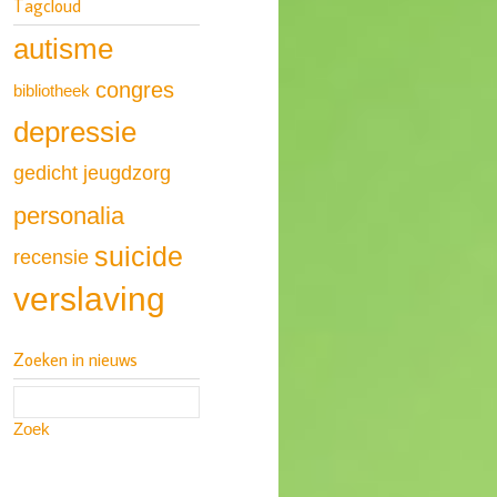
Tagcloud
autisme
congres
bibliotheek
depressie
gedicht
jeugdzorg
personalia
suicide
recensie
verslaving
Zoeken in nieuws
Zoek