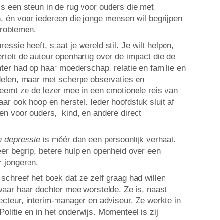
is een steun in de rug voor ouders die met
 én voor iedereen die jonge mensen wil begrijpen
problemen.
ssie heeft, staat je wereld stil. Je wilt helpen,
rtelt de auteur openhartig over de impact die de
ter had op haar moederschap, relatie en familie en
delen, maar met scherpe observaties en
neemt ze de lezer mee in een emotionele reis van
ar ook hoop en herstel. Ieder hoofdstuk sluit af
en voor ouders, kind, en andere direct
n depressie
is méér dan een persoonlijk verhaal.
eer begrip, betere hulp en openheid over een
 jongeren.
schreef het boek dat ze zelf graag had willen
waar haar dochter mee worstelde. Ze is, naast
ecteur, interim-manager en adviseur. Ze werkte in
Politie en in het onderwijs. Momenteel is zij