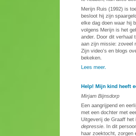
Merijn Ruis (1992) is to
besloot hij zijn spaarge
elke dag doen waar hij b
volgens Merijn is het g
ander. Door dit verhaal
aan zijn missie: zoveel
Zijn video’s en blogs o
bekeken.
Lees meer.
Help! Mijn kind heeft 
Mirjam Bijnsdorp
Een aangrijpend en eerl
met een dochter met een
Uitgeverij de Graaff he
depressie
. In dit perso
haar zoektocht, zorgen e