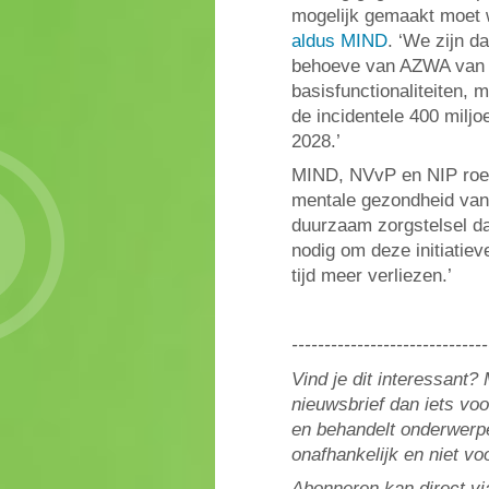
mogelijk gemaakt moet w
aldus MIND
. ‘We zijn d
behoeve van AZWA van 23
basisfunctionaliteiten, 
de incidentele 400 milj
2028.’
MIND, NVvP en NIP roep
mentale gezondheid van
duurzaam zorgstelsel dat
nodig om deze initiatie
tijd meer verliezen.’
------------------------------
Vind je dit interessant
nieuwsbrief dan iets vo
en behandelt onderwerpe
onafhankelijk en niet v
Abonneren kan direct vi