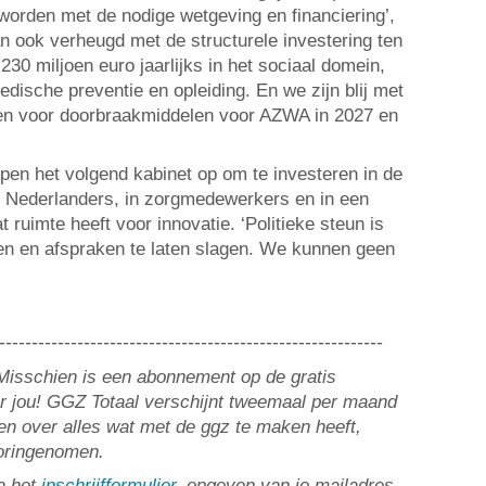
orden met de nodige wetgeving en financiering’,
an ook verheugd met de structurele investering ten
0 miljoen euro jaarlijks in het sociaal domein,
medische preventie en opleiding. En we zijn blij met
oen voor doorbraakmiddelen voor AZWA in 2027 en
en het volgend kabinet op om te investeren in de
 Nederlanders, in zorgmedewerkers en in een
 ruimte heeft voor innovatie. ‘Politieke steun is
ven en afspraken te laten slagen. We kunnen geen
-----------------------------------------------------------
? Misschien is een abonnement op de gratis
or jou! GGZ Totaal verschijnt tweemaal per maand
n over alles wat met de ggz te maken heeft,
ooringenomen.
a het
inschrijfformulier
, opgeven van je mailadres