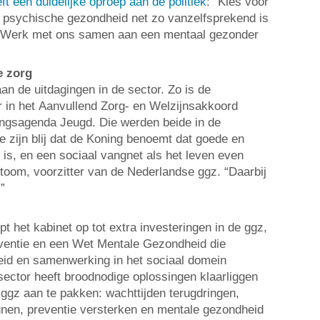
t een duidelijke oproep aan de politiek
: “Kies voor
 psychische gezondheid net zo vanzelfsprekend is
. Werk met ons samen aan een mentaal gezonder
e zorg
an de uitdagingen in de sector. Zo is de
 in het Aanvullend Zorg- en Welzijnsakkoord
gsagenda Jeugd. Die werden beide in de
zijn blij dat de Koning benoemt dat goede en
 is, en een sociaal vangnet als het leven even
etoom, voorzitter van de Nederlandse ggz. “Daarbij
”
 het kabinet op tot extra investeringen in de ggz,
ventie en een Wet Mentale Gezondheid die
heid en samenwerking in het sociaal domein
 sector heeft broodnodige oplossingen klaarliggen
 ggz aan te pakken: wachttijden terugdringen,
nen, preventie versterken en mentale gezondheid