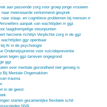
rek aan passende zorg voor groep jonge vrouwen
 naar meerwaarde verkennend gesprek
naar slaap- en cognitieve problemen bij mensen met een d
Versnellers-aanpak van wachttijden in ggz
oor laagdrempelige steunpunten
ert herziene richtlijn Verplichte zorg in de ggz
 wachttijden ggz openbaar
bij AI in de psychologie
e Onderwijspremie voor suïcidepreventie
ren tegen ggz-tarieven ongegrond
ge ggz
ten over mentale gezondheid niet genoeg is
lp Bij Mentale Ongemakken
 van trauma
m
n in de geest
heek
ingen starten gezamenlijke flexibele schil
stuursleden NVA