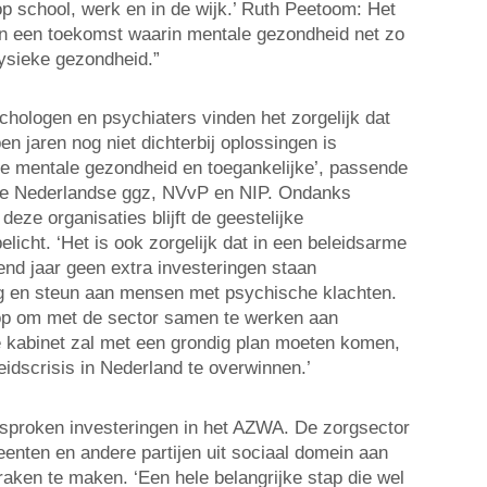
op school, werk en in de wijk.’ Ruth Peetoom: Het
n in een toekomst waarin mentale gezondheid net zo
fysieke gezondheid.”
chologen en psychiaters vinden het zorgelijk dat
en jaren nog niet dichterbij oplossingen is
e mentale gezondheid en toegankelijke’, passende
 de Nederlandse ggz, NVvP en NIP. Ondanks
eze organisaties blijft de geestelijke
icht. ‘Het is ook zorgelijk dat in een beleidsarme
end jaar geen extra investeringen staan
 en steun aan mensen met psychische klachten.
op om met de sector samen te werken aan
 kabinet zal met een grondig plan moeten komen,
dscrisis in Nederland te overwinnen.’
esproken investeringen in het AZWA. De zorgsector
enten en andere partijen uit sociaal domein aan
aken te maken. ‘Een hele belangrijke stap die wel