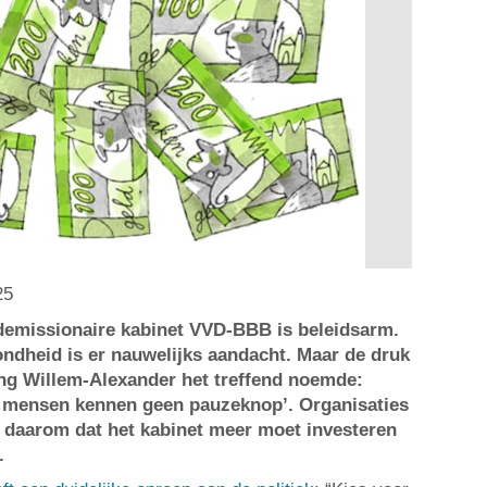
25
demissionaire kabinet VVD-BBB is beleidsarm.
ndheid is er nauwelijks aandacht. Maar de druk
ing Willem-Alexander het treffend noemde:
n mensen kennen geen pauzeknop’. Organisaties
 daarom dat het kabinet meer moet investeren
d.