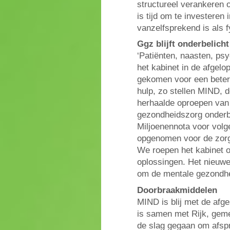
structureel verankeren 
is tijd om te investere
vanzelfsprekend is als 
Ggz blijft onderbelicht
‘Patiënten, naasten, psy
het kabinet in de afgelop
gekomen voor een beter
hulp, zo stellen MIND,
herhaalde oproepen van d
gezondheidszorg onderbel
Miljoenennota voor volg
opgenomen voor de zorg
We roepen het kabinet 
oplossingen. Het nieuwe
om de mentale gezondhei
Doorbraakmiddelen
MIND is blij met de afg
is samen met Rijk, geme
de slag gegaan om afspr