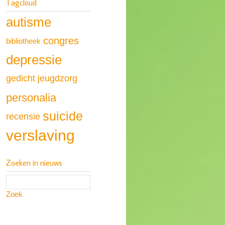
Tagcloud
autisme
congres
bibliotheek
depressie
gedicht
jeugdzorg
personalia
suicide
recensie
verslaving
Zoeken in nieuws
Zoek