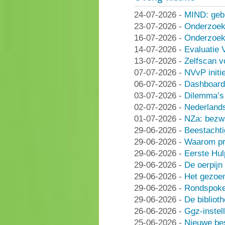
24-07-2026
-
MIND: geb
23-07-2026
-
Onderzoek
16-07-2026
-
Onderzoek 
14-07-2026
-
Evaluatie 
13-07-2026
-
Zelfscan v
07-07-2026
-
NVvP initie
06-07-2026
-
Dashboard
03-07-2026
-
Dilemma’s 
02-07-2026
-
Nederlands
01-07-2026
-
NZa: bezwa
29-06-2026
-
Beestachti
29-06-2026
-
Waarom pra
29-06-2026
-
Eerste Hu
29-06-2026
-
De oerpijn
29-06-2026
-
Het gezoe
29-06-2026
-
Rondspoke
29-06-2026
-
De bibliot
26-06-2026
-
Ggz-instell
25-06-2026
-
Nieuwe be