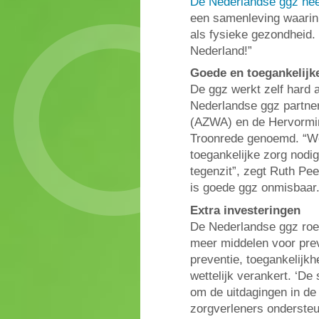
De Nederlandse ggz heef
een samenleving waarin
als fysieke gezondheid
Nederland!”
Goede en toegankelijk
De ggz werkt zelf hard a
Nederlandse ggz partner
(AZWA) en de Hervormin
Troonrede genoemd. “We 
toegankelijke zorg nodig
tegenzit”, zegt Ruth Pe
is goede ggz onmisbaar.
Extra investeringen
De Nederlandse ggz roept
meer middelen voor pre
preventie, toegankelijk
wettelijk verankert. ‘De
om de uitdagingen in de
zorgverleners ondersteu