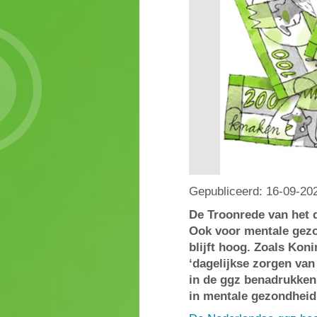
Gepubliceerd:
16-09-20
De Troonrede van het 
Ook voor mentale gezo
blijft hoog. Zoals Kon
‘dagelijkse zorgen va
in de ggz benadrukken
in mentale gezondhei