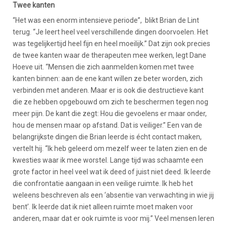
Twee kanten
“Het was een enorm intensieve periode”, blikt Brian de Lint
terug. “Je leert heel veel verschillende dingen doorvoelen. Het
was tegelijkertijd heel fijn en heel moeilijk.” Dat zijn ook precies
de twee kanten waar de therapeuten mee werken, legt Dane
Hoeve uit. “Mensen die zich aanmelden komen met twee
kanten binnen: aan de ene kant willen ze beter worden, zich
verbinden met anderen. Maar er is ook die destructieve kant
die ze hebben opgebouwd om zich te beschermen tegen nog
meer pijn. De kant die zegt: Hou die gevoelens er maar onder,
hou de mensen maar op afstand. Dat is veiliger.” Een van de
belangrijkste dingen die Brian leerde is écht contact maken,
vertelt hij. “Ik heb geleerd om mezelf weer te laten zien en de
kwesties waar ik mee worstel. Lange tijd was schaamte een
grote factor in heel veel wat ik deed of juist niet deed. Ik leerde
die confrontatie aangaan in een veilige ruimte. Ik heb het
weleens beschreven als een ‘absentie van verwachting in wie jij
bent’. Ik leerde dat ik niet alleen ruimte moet maken voor
anderen, maar dat er ook ruimte is voor mij.” Veel mensen leren