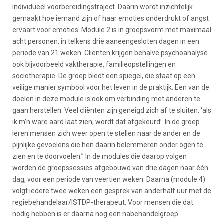
individueel voorbereidingstraject. Daarin wordt inzichtelijk
gemaakt hoe iemand zijn of haar emoties onderdrukt of angst
ervaart voor emoties. Module 2 is in groepsvorm met maximaal
acht personen, in telkens drie aaneengesloten dagen in een
periode van 21 weken. Cliënten krijgen behalve psychoanalyse
ook bijvoorbeeld vaktherapie, familieopstellingen en
sociotherapie. De groep biedt een spiegel, die staat op een
veilige manier symbool voor het leven in de praktijk. Een van de
doelen in deze module is ook om verbinding met anderen te
gaan herstellen. Veel cliënten zijn geneigd zich af te sluiten: ‘als
ik m’n ware aard laat zien, wordt dat afgekeurd’. In de groep
leren mensen zich weer open te stellen naar de ander en de
pijnlijke gevoelens die hen daarin belemmeren onder ogen te
zien en te doorvoelen.” In de modules die daarop volgen
worden de groepssessies afgebouwd van drie dagen naar één
dag, voor een periode van veertien weken. Daarna (module 4)
volgt iedere twee weken een gesprek van anderhalf uur met de
regiebehandelaar/ISTDP-therapeut. Voor mensen die dat
nodig hebben is er daarna nog een nabehandelgroep.