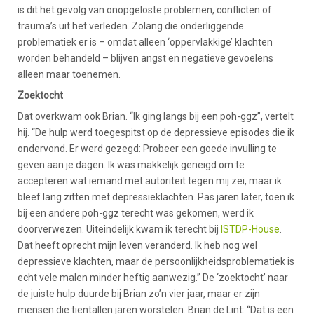
is dit het gevolg van onopgeloste problemen, conflicten of
trauma’s uit het verleden. Zolang die onderliggende
problematiek er is – omdat alleen ‘oppervlakkige’ klachten
worden behandeld – blijven angst en negatieve gevoelens
alleen maar toenemen.
Zoektocht
Dat overkwam ook Brian. “Ik ging langs bij een poh-ggz”, vertelt
hij. “De hulp werd toegespitst op de depressieve episodes die ik
ondervond. Er werd gezegd: Probeer een goede invulling te
geven aan je dagen. Ik was makkelijk geneigd om te
accepteren wat iemand met autoriteit tegen mij zei, maar ik
bleef lang zitten met depressieklachten. Pas jaren later, toen ik
bij een andere poh-ggz terecht was gekomen, werd ik
doorverwezen. Uiteindelijk kwam ik terecht bij
ISTDP-House
.
Dat heeft oprecht mijn leven veranderd. Ik heb nog wel
depressieve klachten, maar de persoonlijkheidsproblematiek is
echt vele malen minder heftig aanwezig.” De ‘zoektocht’ naar
de juiste hulp duurde bij Brian zo’n vier jaar, maar er zijn
mensen die tientallen jaren worstelen. Brian de Lint: “Dat is een