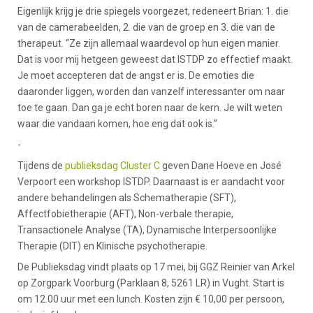
Eigenlijk krijg je drie spiegels voorgezet, redeneert Brian: 1. die
van de camerabeelden, 2. die van de groep en 3. die van de
therapeut. “Ze zijn allemaal waardevol op hun eigen manier.
Dat is voor mij hetgeen geweest dat ISTDP zo effectief maakt.
Je moet accepteren dat de angst er is. De emoties die
daaronder liggen, worden dan vanzelf interessanter om naar
toe te gaan. Dan ga je echt boren naar de kern. Je wilt weten
waar die vandaan komen, hoe eng dat ook is.”
-
Tijdens de
publieksdag Cluster C
geven Dane Hoeve en José
Verpoort een workshop ISTDP. Daarnaast is er aandacht voor
andere behandelingen als Schematherapie (SFT),
Affectfobietherapie (AFT), Non-verbale therapie,
Transactionele Analyse (TA), Dynamische Interpersoonlijke
Therapie (DIT) en Klinische psychotherapie.
De Publieksdag vindt plaats op 17 mei, bij GGZ Reinier van Arkel
op Zorgpark Voorburg (Parklaan 8, 5261 LR) in Vught. Start is
om 12.00 uur met een lunch. Kosten zijn € 10,00 per persoon,