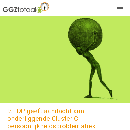
over GGZTotaal
abonneren
agenda
adverteren
E-mag
Home
Nieuws
Zoeken
Pagina's
E-
ISTDP geeft aandacht aan
onderliggende Cluster C
persoonlijkheidsproblematiek