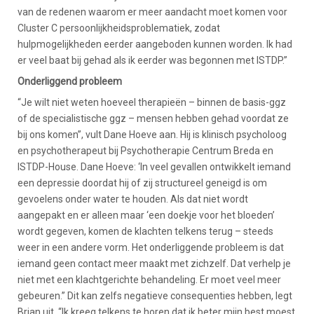
van de redenen waarom er meer aandacht moet komen voor
Cluster C persoonlijkheidsproblematiek, zodat
hulpmogelijkheden eerder aangeboden kunnen worden. Ik had
er veel baat bij gehad als ik eerder was begonnen met ISTDP.”
Onderliggend probleem
“Je wilt niet weten hoeveel therapieën – binnen de basis-ggz
of de specialistische ggz – mensen hebben gehad voordat ze
bij ons komen”, vult Dane Hoeve aan. Hij is klinisch psycholoog
en psychotherapeut bij Psychotherapie Centrum Breda en
ISTDP-House. Dane Hoeve: ‘In veel gevallen ontwikkelt iemand
een depressie doordat hij of zij structureel geneigd is om
gevoelens onder water te houden. Als dat niet wordt
aangepakt en er alleen maar ‘een doekje voor het bloeden’
wordt gegeven, komen de klachten telkens terug – steeds
weer in een andere vorm. Het onderliggende probleem is dat
iemand geen contact meer maakt met zichzelf. Dat verhelp je
niet met een klachtgerichte behandeling. Er moet veel meer
gebeuren.” Dit kan zelfs negatieve consequenties hebben, legt
Brian uit. “Ik kreeg telkens te horen dat ik beter mijn best moest