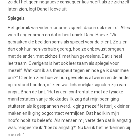
zo dat het geen negatieve consequenties heeft als ze zichzelf
laten zien, legt Dane Hoeve uit.
Spiegels
Het gebruik van video-opnames speelt daarin ook een rol. Alles
wordt opgenomen en dat is best uniek. Dane Hoeve: “We
gebruiken die beelden soms als spiegel voor de cliënt. Ze zien
dan ook hun non-verbale gedrag, hoe ze onbewust omgaan
met de ander, met zichzelf, met hun gevoelens. Dat is heel
leerzaam. Overigens is het ook leerzaam als spiegel voor
mezelf. Wat kom ik als therapeut tegen en hoe ga ik daar mee
om?” Cliënten zien hoe ze hun gevoelens afweren en de ander
op afstand houden, of zien wat lichamelijke signalen zijn van
angst. Brian de Lint: “Het is een confrontatie met de fysieke
manifestaties van je blokkades. Ik zag dat mijn been ging
stuiteren als ik gespannen werd, ik ging mezelf letterlijk kleiner
maken en ik ging oogcontact vermijden. Dat had ik in mijn
hoofd nooit zo beleefd. Als mensen mij vertelden dat ik angstig
was, reageerde ik: ‘hoezo angstig?’. Nu kan ik het herkennen bij
mezelf.”