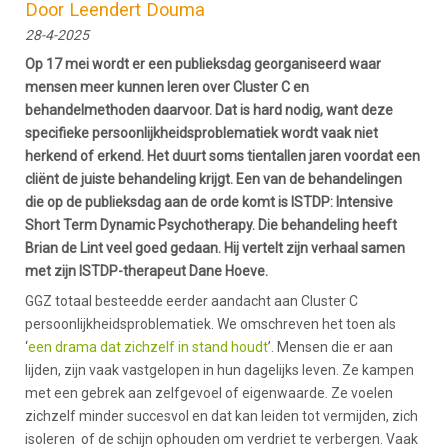
Door Leendert Douma
28-4-2025
Op 17 mei wordt er een publieksdag georganiseerd waar
mensen meer kunnen leren over Cluster C en
behandelmethoden daarvoor. Dat is hard nodig, want deze
specifieke persoonlijkheidsproblematiek wordt vaak niet
herkend of erkend. Het duurt soms tientallen jaren voordat een
cliënt de juiste behandeling krijgt. Een van de behandelingen
die op de publieksdag aan de orde komt is ISTDP: Intensive
Short Term Dynamic Psychotherapy. Die behandeling heeft
Brian de Lint veel goed gedaan. Hij vertelt zijn verhaal samen
met zijn ISTDP-therapeut Dane Hoeve.
GGZ totaal besteedde eerder aandacht aan Cluster C
persoonlijkheidsproblematiek. We omschreven het toen als
‘
een drama dat zichzelf in stand houdt
’. Mensen die er aan
lijden, zijn vaak vastgelopen in hun dagelijks leven. Ze kampen
met een gebrek aan zelfgevoel of eigenwaarde. Ze voelen
zichzelf minder succesvol en dat kan leiden tot vermijden, zich
isoleren of de schijn ophouden om verdriet te verbergen. Vaak