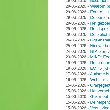
29-06-2026
-
Beestachti
29-06-2026
-
Waarom pra
29-06-2026
-
Eerste Hu
29-06-2026
-
De oerpijn
29-06-2026
-
Het gezoe
29-06-2026
-
Rondspoke
29-06-2026
-
De bibliot
26-06-2026
-
Ggz-instell
25-06-2026
-
Nieuwe be
24-06-2026
-
NIP-plan v
23-06-2026
-
MIND: Excl
19-06-2026
-
Recordaant
18-06-2026
-
ECT blijkt
17-06-2026
-
Autisme i
16-06-2026
-
Website vo
15-06-2026
-
Oranjegek
15-06-2026
-
Het versch
15-06-2026
-
Ggz moet n
15-06-2026
-
De helpen
15-06-2026
-
Verslaving