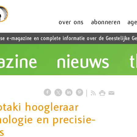
otaki hoogleraar
ologie en precisie-
s