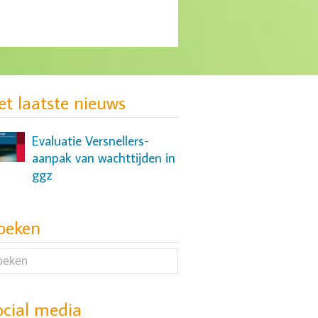
Onderzoek naar slaap- en
cognitieve problemen bij
mensen met een
et laatste nieuws
depressie
Evaluatie Versnellers-
aanpak van wachttijden in
ggz
oeken
Zelfscan voor
laagdrempelige
steunpunten
ocial media