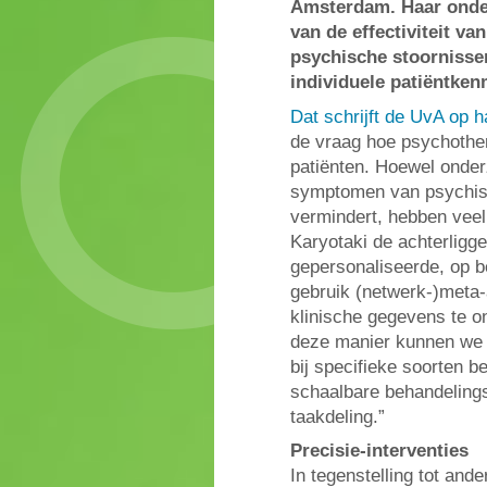
Amsterdam. Haar onder
van de effectiviteit v
psychische stoornisse
individuele patiëntke
Dat schrijft de UvA op 
de vraag hoe psychother
patiënten. Hoewel onder
symptomen van psychisc
vermindert, hebben veel 
Karyotaki de achterligg
gepersonaliseerde, op b
gebruik (netwerk-)meta-
klinische gegevens te o
deze manier kunnen we v
bij specifieke soorten 
schaalbare behandelings
taakdeling.”
Precisie-interventies
In tegenstelling tot and