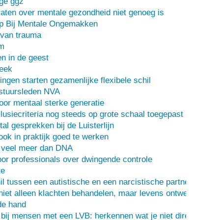
ge ggz
ten over mentale gezondheid niet genoeg is
lp Bij Mentale Ongemakken
 van trauma
m
n in de geest
heek
ingen starten gezamenlijke flexibele schil
stuursleden NVA
oor mentaal sterke generatie
usiecriteria nog steeds op grote schaal toegepast
al gesprekken bij de Luisterlijn
 ook in praktijk goed te werken
s veel meer dan DNA
or professionals over dwingende controle
te
il tussen een autistische en een narcistische partner
iet alleen klachten behandelen, maar levens ontwerpen
de hand
 bij mensen met een LVB: herkennen wat je niet direct ziet