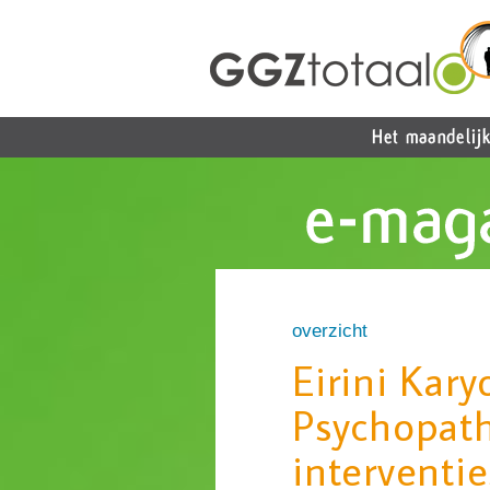
overzicht
Eirini Kary
Psychopath
interventie