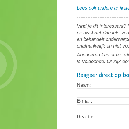
Lees ook andere artikel
------------------------------
Vind je dit interessant
nieuwsbrief dan iets vo
en behandelt onderwerpe
onafhankelijk en niet v
Abonneren kan direct vi
is voldoende. Of kijk ee
Reageer direct op b
Naam:
E-mail:
Reactie: