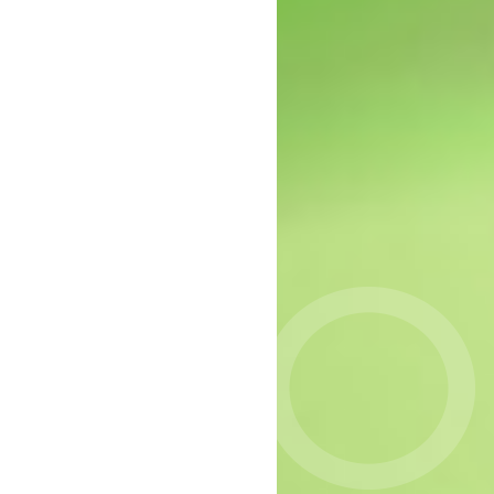
MIND: gebrek aan
passende zorg voor groep
jonge vrouwen
Onderzoek naar
meerwaarde verkennend
gesprek