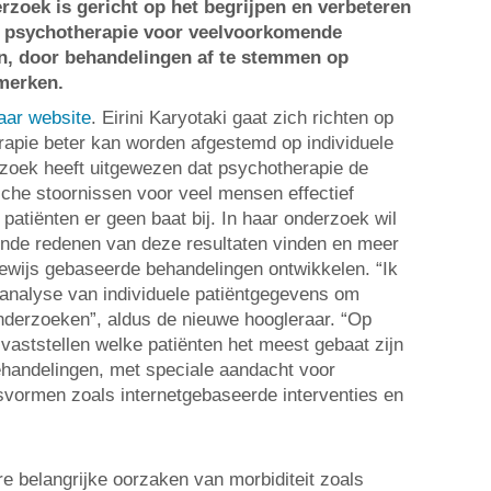
zoek is gericht op het begrijpen en verbeteren
an psychotherapie voor veelvoorkomende
n, door behandelingen af te stemmen op
nmerken.
haar website
. Eirini Karyotaki gaat zich richten op
apie beter kan worden afgestemd op individuele
zoek heeft uitgewezen dat psychotherapie de
he stoornissen voor veel mensen effectief
patiënten er geen baat bij. In haar onderzoek wil
ende redenen van deze resultaten vinden en meer
ewijs gebaseerde behandelingen ontwikkelen. “Ik
analyse van individuele patiëntgegevens om
nderzoeken”, aldus de nieuwe hoogleraar. “Op
aststellen welke patiënten het meest gebaat zijn
behandelingen, met speciale aandacht voor
vormen zoals internetgebaseerde interventies en
ere belangrijke oorzaken van morbiditeit zoals