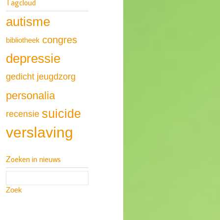
Tagcloud
autisme
congres
bibliotheek
depressie
gedicht
jeugdzorg
personalia
suicide
recensie
verslaving
Zoeken in nieuws
Zoek