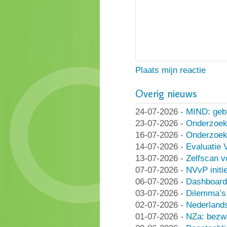
Plaats mijn reactie
Overig nieuws
24-07-2026
-
MIND: geb
23-07-2026
-
Onderzoek
16-07-2026
-
Onderzoek 
14-07-2026
-
Evaluatie 
13-07-2026
-
Zelfscan v
07-07-2026
-
NVvP initie
06-07-2026
-
Dashboard
03-07-2026
-
Dilemma’s 
02-07-2026
-
Nederlands
01-07-2026
-
NZa: bezwa