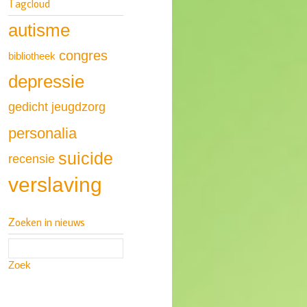
Tagcloud
autisme
congres
bibliotheek
depressie
gedicht
jeugdzorg
personalia
suicide
recensie
verslaving
Zoeken in nieuws
Zoek