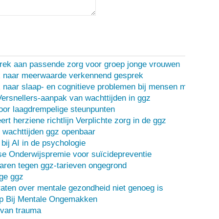
rek aan passende zorg voor groep jonge vrouwen
 naar meerwaarde verkennend gesprek
naar slaap- en cognitieve problemen bij mensen met een d
Versnellers-aanpak van wachttijden in ggz
oor laagdrempelige steunpunten
ert herziene richtlijn Verplichte zorg in de ggz
 wachttijden ggz openbaar
bij AI in de psychologie
e Onderwijspremie voor suïcidepreventie
ren tegen ggz-tarieven ongegrond
ge ggz
ten over mentale gezondheid niet genoeg is
lp Bij Mentale Ongemakken
 van trauma