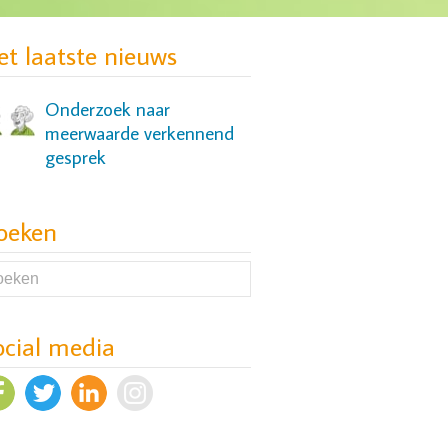
passende zorg voor groep
jonge vrouwen
et laatste nieuws
Onderzoek naar
meerwaarde verkennend
gesprek
oeken
Onderzoek naar slaap- en
cognitieve problemen bij
mensen met een
depressie
ocial media
Evaluatie Versnellers-
aanpak van wachttijden in
ggz