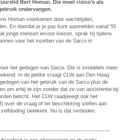
tuurslid Bert Homan. Die moet risico’s als
 gebruik ondervangen.
gens Homan voorkomen door wachttijden,
en. En doordat je je pas kunt aanmelden vanaf 55
dat jonge mensen ervoor kiezen, sprak hij tijdens
lannen voor het inzetten van de Sarco in
 voor het gedogen van Sarco. Die is inmiddels meer
tekend. In de petitie vraagt CLW aan Den Haag
gedogen van het gebruik van de Sarco plus de
 om erbij te zijn zonder dat ze van assistentie bij
orden beticht. Het CLW raadpleegt ook het
) over de vraag of ter beschikking stellen aan
j zelfdoding’ betekent. Nu is dat verboden.
-----------------------------------------------------------