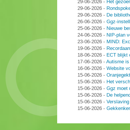
29-06-2026
-
Het gezoe
29-06-2026
-
Rondspoke
29-06-2026
-
De bibliot
26-06-2026
-
Ggz-instell
25-06-2026
-
Nieuwe be
24-06-2026
-
NIP-plan v
23-06-2026
-
MIND: Excl
19-06-2026
-
Recordaant
18-06-2026
-
ECT blijkt
17-06-2026
-
Autisme i
16-06-2026
-
Website vo
15-06-2026
-
Oranjegek
15-06-2026
-
Het versch
15-06-2026
-
Ggz moet n
15-06-2026
-
De helpen
15-06-2026
-
Verslaving
15-06-2026
-
Gekkenken