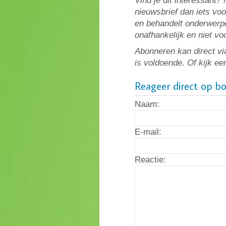
Vind je dit interessant
nieuwsbrief dan iets vo
en behandelt onderwerpe
onafhankelijk en niet v
Abonneren kan direct vi
is voldoende. Of kijk ee
Reageer direct op b
Naam:
E-mail:
Reactie: