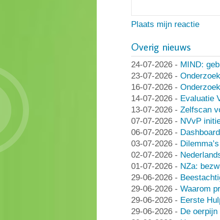
Plaats mijn reactie
Overig nieuws
24-07-2026
-
MIND: geb
23-07-2026
-
Onderzoek
16-07-2026
-
Onderzoek 
14-07-2026
-
Evaluatie 
13-07-2026
-
Zelfscan v
07-07-2026
-
NVvP initie
06-07-2026
-
Dashboard
03-07-2026
-
Dilemma’s 
02-07-2026
-
Nederlands
01-07-2026
-
NZa: bezwa
29-06-2026
-
Beestachti
29-06-2026
-
Waarom pra
29-06-2026
-
Eerste Hu
29-06-2026
-
De oerpijn