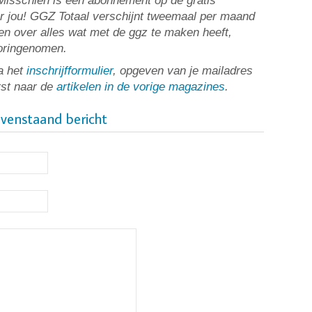
? Misschien is een abonnement op de gratis
or jou! GGZ Totaal verschijnt tweemaal per maand
n over alles wat met de ggz te maken heeft,
ooringenomen.
a het
inschrijfformulier
, opgeven van je mailadres
rst naar de
artikelen in de vorige magazines
.
ovenstaand bericht