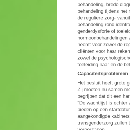
behandeling, brede diagn
behandeling tijdens het
de reguliere zorg- vanu
behandeling rond identi
genderdysforie of toelei
hormoonbehandelingen zi
neemt voor zowel de reg
cliënten voor haar reke
zowel de psychologische
toeleiding naar en de be
Capaciteitsproblemen
Het besluit heeft grote 
Zij moeten nu samen met
begrijpen dat dit een ha
”De wachtlijst is echte
bieden op een startdatu
aangekondigde kabinets
transgenderzorg zullen 
veroorzaken.