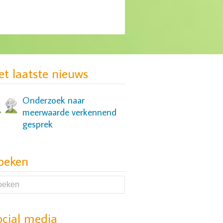
MIND: gebrek aan
passende zorg voor groep
jonge vrouwen
et laatste nieuws
Onderzoek naar
meerwaarde verkennend
gesprek
oeken
Onderzoek naar slaap- en
cognitieve problemen bij
mensen met een
depressie
ocial media