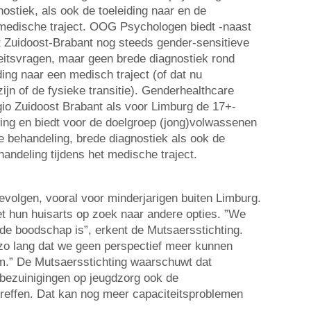
ostiek, als ook de toeleiding naar en de
 medische traject. OOG Psychologen biedt -naast
it Zuidoost-Brabant nog steeds gender-sensitieve
teitsvragen, maar geen brede diagnostiek rond
ding naar een medisch traject (of dat nu
jn of de fysieke transitie). Genderhealthcare
io Zuidoost Brabant als voor Limburg de 17+-
ning en biedt voor de doelgroep (jong)volwassenen
 behandeling, brede diagnostiek als ook de
handeling tijdens het medische traject.
gevolgen, vooral voor minderjarigen buiten Limburg.
 hun huisarts op zoek naar andere opties. ”We
rde boodschap is”, erkent de Mutsaersstichting.
r zo lang dat we geen perspectief meer kunnen
m.” De Mutsaersstichting waarschuwt dat
bezuinigingen op jeugdzorg ook de
treffen. Dat kan nog meer capaciteitsproblemen