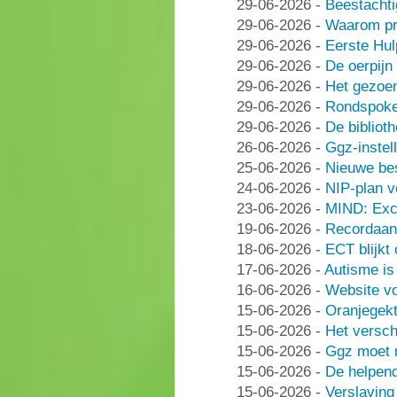
29-06-2026
-
Beestachti
29-06-2026
-
Waarom pra
29-06-2026
-
Eerste Hu
29-06-2026
-
De oerpijn
29-06-2026
-
Het gezoe
29-06-2026
-
Rondspoke
29-06-2026
-
De bibliot
26-06-2026
-
Ggz-instell
25-06-2026
-
Nieuwe be
24-06-2026
-
NIP-plan v
23-06-2026
-
MIND: Excl
19-06-2026
-
Recordaant
18-06-2026
-
ECT blijkt
17-06-2026
-
Autisme i
16-06-2026
-
Website vo
15-06-2026
-
Oranjegek
15-06-2026
-
Het versch
15-06-2026
-
Ggz moet n
15-06-2026
-
De helpen
15-06-2026
-
Verslaving