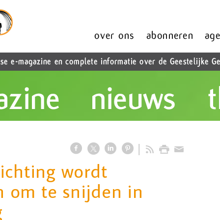
ichting wordt
 om te snijden in
g