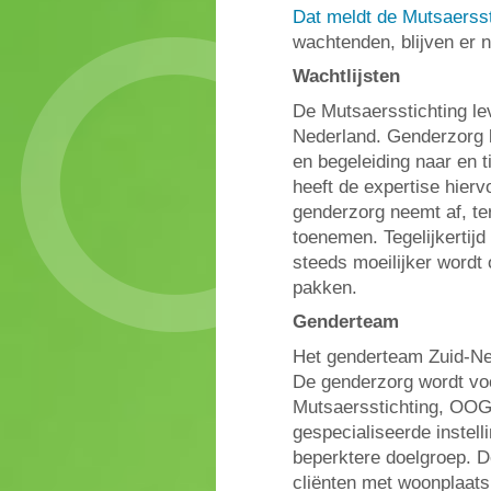
Dat meldt de Mutsaersst
wachtenden, blijven er n
Wachtlijsten
De Mutsaersstichting le
Nederland. Genderzorg b
en begeleiding naar en t
heeft de expertise hierv
genderzorg neemt af, terw
toenemen. Tegelijkertijd
steeds moeilijker wordt 
pakken.
Genderteam
Het genderteam Zuid-Ne
De genderzorg wordt vo
Mutsaersstichting, OOG
gespecialiseerde instel
beperktere doelgroep. De
cliënten met woonplaats