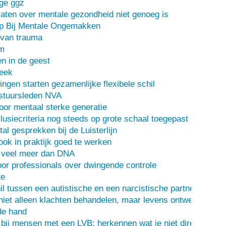
ge ggz
ten over mentale gezondheid niet genoeg is
lp Bij Mentale Ongemakken
 van trauma
m
n in de geest
heek
ingen starten gezamenlijke flexibele schil
stuursleden NVA
oor mentaal sterke generatie
usiecriteria nog steeds op grote schaal toegepast
al gesprekken bij de Luisterlijn
 ook in praktijk goed te werken
s veel meer dan DNA
or professionals over dwingende controle
te
il tussen een autistische en een narcistische partner
iet alleen klachten behandelen, maar levens ontwerpen
de hand
 bij mensen met een LVB: herkennen wat je niet direct ziet