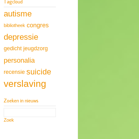
Tagcloud
autisme
congres
bibliotheek
depressie
gedicht
jeugdzorg
personalia
suicide
recensie
verslaving
Zoeken in nieuws
Zoek