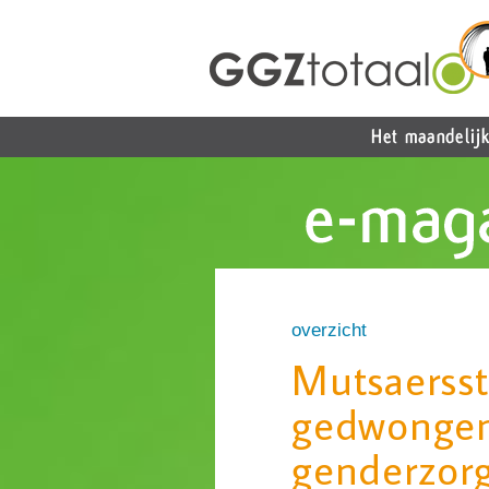
overzicht
Mutsaersst
gedwongen
genderzor