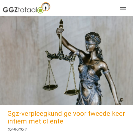
over GGZTotaal
abonneren
agenda
adverteren
E-mag
Home
Nieuws
Zoeken
Pagina's
E-
Ggz-verpleegkundige voor tweede keer
intiem met cliënte
22-8-2024