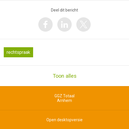
Deel dit bericht
rechtspraak
Toon alles
GGZ Totaal
Arnhem
Open desktopversie