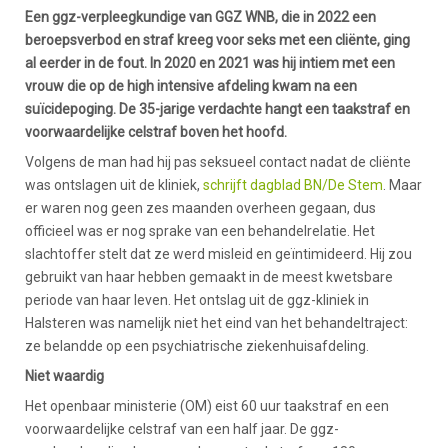
Een ggz-verpleegkundige van GGZ WNB, die in 2022 een
beroepsverbod en straf kreeg voor seks met een cliënte, ging
al eerder in de fout. In 2020 en 2021 was hij intiem met een
vrouw die op de high intensive afdeling kwam na een
suïcidepoging. De 35-jarige verdachte hangt een taakstraf en
voorwaardelijke celstraf boven het hoofd.
Volgens de man had hij pas seksueel contact nadat de cliënte
was ontslagen uit de kliniek,
schrijft dagblad BN/De Stem
. Maar
er waren nog geen zes maanden overheen gegaan, dus
officieel was er nog sprake van een behandelrelatie. Het
slachtoffer stelt dat ze werd misleid en geïntimideerd. Hij zou
gebruikt van haar hebben gemaakt in de meest kwetsbare
periode van haar leven. Het ontslag uit de ggz-kliniek in
Halsteren was namelijk niet het eind van het behandeltraject:
ze belandde op een psychiatrische ziekenhuisafdeling.
Niet waardig
Het openbaar ministerie (OM) eist 60 uur taakstraf en een
voorwaardelijke celstraf van een half jaar. De ggz-