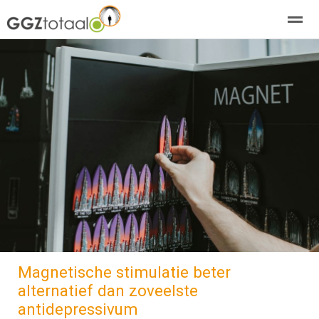
over GGZTotaal
abonneren
agenda
adverteren
E-mag
Home
Nieuws
Zoeken
Pagina's
E-
Magnetische stimulatie beter
alternatief dan zoveelste
antidepressivum