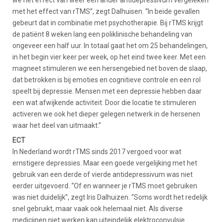
met het effect van rTMS”, zegt Dalhuisen. “In beide gevallen
gebeurt dat in combinatie met psychotherapie. Bij rTMS krijgt
de patiënt 8 weken lang een poliklinische behandeling van
ongeveer een half uur. In totaal gaat het om 25 behandelingen,
in het begin vier keer per week, op het eind twee keer. Met een
magneet stimuleren we een hersengebied net boven de slaap,
dat betrokken is bij emoties en cognitieve controle en een rol
speelt bij depressie. Mensen met een depressie hebben daar
een wat afwijkende activiteit. Door die locatie te stimuleren
activeren we ook het dieper gelegen netwerk in de hersenen
waar het deel van uitmaakt.”
ECT
In Nederland wordt rTMS sinds 2017 vergoed voor wat
ernstigere depressies. Maar een goede vergelijking met het
gebruik van een derde of vierde antidepressivum was niet
eerder uitgevoerd. “Of en wanneer je rTMS moet gebruiken
was niet duidelijk”, zegt Iris Dalhuizen. “Soms wordt het redelijk
snel gebruikt, maar vaak ook helemaal niet. Als diverse
medicijnen niet werken kan uiteindelijk elektroconvulsie