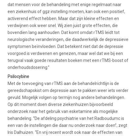
dat mensen voor de behandeling met enige regelmaat naar
een ziekenhuis of ggz instelling moeten, kan ook een positief,
activerend effect hebben. Maar dat zijn kleine effecten en
verdwijnen ook weer snel. Wij zien juist grote effecten, die
bovendien lang aanhouden. Dat komt omdat rTMS leidt tot
neurologische veranderingen, die daadwerkelijk de depressieve
symptomen beïnvloeden. Dat betekent niet dat de depressie
voorgoed is verdwenen en genezen, maar wel dat we bij een
terugval vaak goede resultaten boeken met een rTMS-boost of
onderhoudsdosering.”
Psilocybine
Met de toevoeging van rTMS aan de behandelrichtlijn is de
gereedschapskist om depressie aan te pakken weer iets verder
gevuld. Mogelijk volgen op termijn nog andere behandelingen.
Op dit moment doen diverse ziekenhuizen bijvoorbeeld
onderzoek naar het gebruik van esketamine als mogelijke
behandeling. “De afdeling psychiatrie van het Radboudumc is
een van de instellingen die daar nu onderzoek naar doen”, zegt
Iris Dalhuizen. “En vrij recent wordt ook naar de effecten van