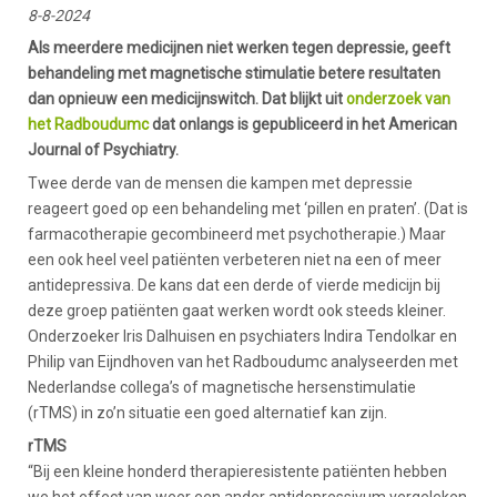
8-8-2024
Als meerdere medicijnen niet werken tegen depressie, geeft
behandeling met magnetische stimulatie betere resultaten
dan opnieuw een medicijnswitch. Dat blijkt uit
onderzoek van
het Radboudumc
dat onlangs is gepubliceerd in het American
Journal of Psychiatry.
Twee derde van de mensen die kampen met depressie
reageert goed op een behandeling met ‘pillen en praten’. (Dat is
farmacotherapie gecombineerd met psychotherapie.) Maar
een ook heel veel patiënten verbeteren niet na een of meer
antidepressiva. De kans dat een derde of vierde medicijn bij
deze groep patiënten gaat werken wordt ook steeds kleiner.
Onderzoeker Iris Dalhuisen en psychiaters Indira Tendolkar en
Philip van Eijndhoven van het Radboudumc analyseerden met
Nederlandse collega’s of magnetische hersenstimulatie
(rTMS) in zo’n situatie een goed alternatief kan zijn.
rTMS
“Bij een kleine honderd therapieresistente patiënten hebben
we het effect van weer een ander antidepressivum vergeleken