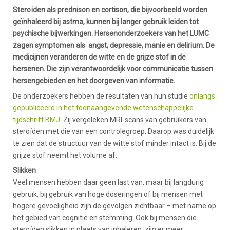
Steroïden als prednison en cortison, die bijvoorbeeld worden
geïnhaleerd bij astma, kunnen bij langer gebruik leiden tot
psychische bijwerkingen. Hersenonderzoekers van het LUMC
zagen symptomen als angst, depressie, manie en delirium. De
medicijnen veranderen de witte en de grijze stof in de
hersenen. Die zijn verantwoordelijk voor communicatie tussen
hersengebieden en het doorgeven van informatie.
De onderzoekers hebben de resultaten van hun studie
onlangs
gepubliceerd in het toonaangevende wetenschappelijke
tijdschrift BMJ
. Zij vergeleken MRI-scans van gebruikers van
steroïden met die van een controlegroep. Daarop was duidelijk
te zien dat de structuur van de witte stof minder intact is. Bij de
grijze stof neemt het volume af.
Slikken
Veel mensen hebben daar geen last van, maar bij langdurig
gebruik, bij gebruik van hoge doseringen of bij mensen met
hogere gevoeligheid zijn de gevolgen zichtbaar – met name op
het gebied van cognitie en stemming. Ook bij mensen die
steroïden slikken in plaats van inhaleren, zijn er meer