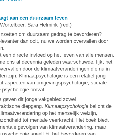
aagt aan een duurzaam leven
 Wortelboer, Sara Helmink (red.)
 inzetten om duurzaam gedrag te bevorderen?
elevanter dan ooit, nu we worden overvallen door
n.
t een directe invloed op het leven van alle mensen.
e ons al decennia geleden waarschuwde, lijkt het
overvallen door de klimaatveranderingen die nu in
ten zijn. Klimaatpsychologie is een relatief jong
at aspecten van omgevingspsychologie, sociale
e psychologie omvat.
s geven dit jonge vakgebied zowel
raktische diepgang.
Klimaatpsychologie
belicht de
klimaatverandering op het menselijk welzijn,
ezondheid tot mentale veerkracht. Het boek biedt
e mentale gevolgen van klimaatverandering, maar
ie psychologie speelt bij het bevorderen van