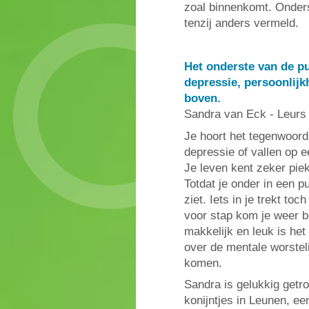
zoal binnenkomt. Onders
tenzij anders vermeld.
Het onderste van de pu
depressie, persoonlijk
boven.
Sandra van Eck - Leurs
Je hoort het tegenwoord
depressie of vallen op 
Je leven kent zeker piek
Totdat je onder in een p
ziet. Iets in je trekt to
voor stap kom je weer b
makkelijk en leuk is het
over de mentale worsteli
komen.
Sandra is gelukkig get
konijntjes in Leunen, ee