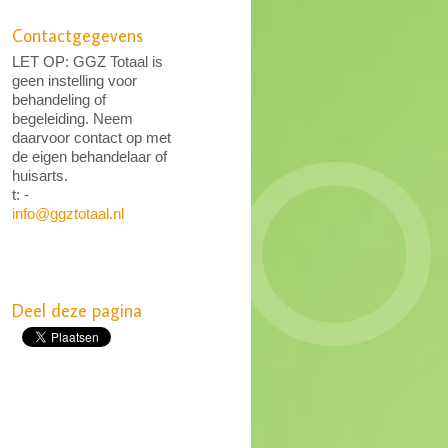
Contactgegevens
LET OP: GGZ Totaal is
geen instelling voor
behandeling of
begeleiding. Neem
daarvoor contact op met
de eigen behandelaar of
huisarts.
t: -
info@ggztotaal.nl
Deel deze pagina