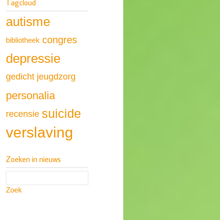
Tagcloud
autisme
congres
bibliotheek
depressie
gedicht
jeugdzorg
personalia
suicide
recensie
verslaving
Zoeken in nieuws
Zoek