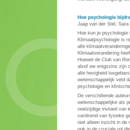
Hoe psychologie bijdr
Jaap van der Stel, Sara
Hoe kun je psychologie
Klimaatpsychologie is r
alle klimaatveranderinge
Klimaatverandering heef
Hoewel de Club van Rom
alsof we enigszins zijn 
alle hevigheid losgebars
wetenschappelijk veld d
psychologie en klinisch
De verschillende auteur
wetenschappelijke als p
veelzijdige invloed van 
variërend van fysieke g
niet alleen inzicht in d
ook in de cruciale rol d