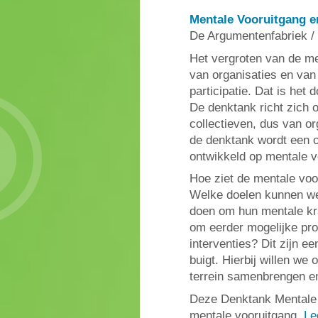
Mentale Vooruitgang 
De Argumentenfabriek /
Het vergroten van de m
van organisaties en van
participatie. Dat is he
De denktank richt zich 
collectieven, dus van o
de denktank wordt een o
ontwikkeld op mentale v
Hoe ziet de mentale voo
Welke doelen kunnen we
doen om hun mentale kra
om eerder mogelijke pro
interventies? Dit zijn e
buigt. Hierbij willen we 
terrein samenbrengen en
Deze Denktank Mentale 
mentale vooruitgang.
Le