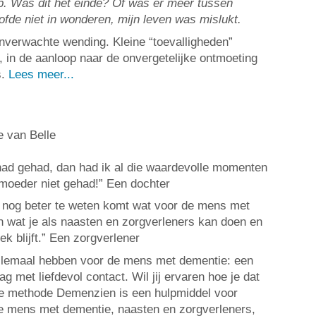
p. Was dit het einde? Of was er meer tussen
ofde niet in wonderen, mijn leven was mislukt.
onverwachte wending. Kleine “toevalligheden”
n, in de aanloop naar de onvergetelijke ontmoeting
s.
Lees meer...
e van Belle
had gehad, dan had ik al die waardevolle momenten
 moeder niet gehad!” Een dochter
 nog beter te weten komt wat voor de mens met
en wat je als naasten en zorgverleners kan doen en
ek blijft.” Een zorgverlener
allemaal hebben voor de mens met dementie: een
ag met liefdevol contact. Wil jij ervaren hoe je dat
e methode Demenzien is een hulpmiddel voor
 mens met dementie, naasten en zorgverleners,