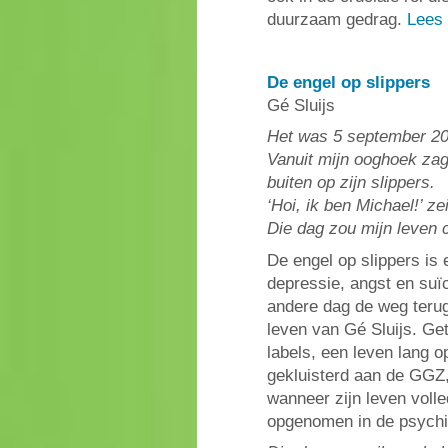
duurzaam gedrag.
Lees 
De engel op slippers
Gé Sluijs
Het was 5 september 202
Vanuit mijn ooghoek za
buiten op zijn slippers.
‘Hoi, ik ben Michael!’ zei
Die dag zou mijn leven 
De engel op slippers is
depressie, angst en suïc
andere dag de weg terug
leven van Gé Sluijs. Get
labels, een leven lang o
gekluisterd aan de GGZ,
wanneer zijn leven volled
opgenomen in de psychia