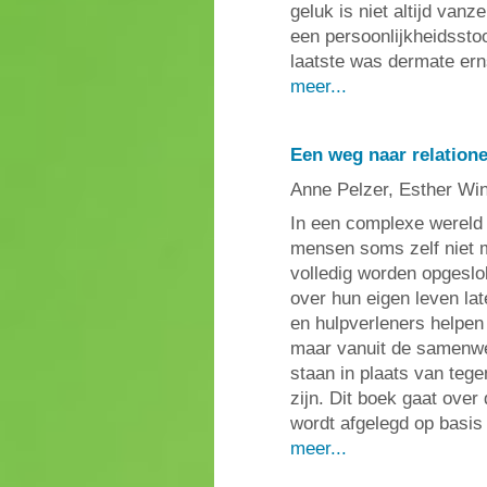
geluk is niet altijd van
een persoonlijkheidssto
laatste was dermate erns
meer...
Een weg naar relationel
Anne Pelzer, Esther Wi
In een complexe wereld
mensen soms zelf niet 
volledig worden opgeslo
over hun eigen leven la
en hulpverleners helpen 
maar vanuit de samenwe
staan in plaats van tege
zijn. Dit boek gaat over
wordt afgelegd op basis 
meer...