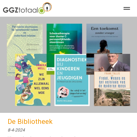
over GGZTotaal
abonneren
agenda
adverteren
E-mag
Home
Nieuws
Zoeken
Pagina's
E-
De Bibliotheek
8-4-2024