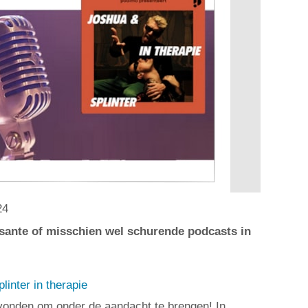
24
essante of misschien wel schurende podcasts in
linter in therapie
vonden om onder de aandacht te brengen! In