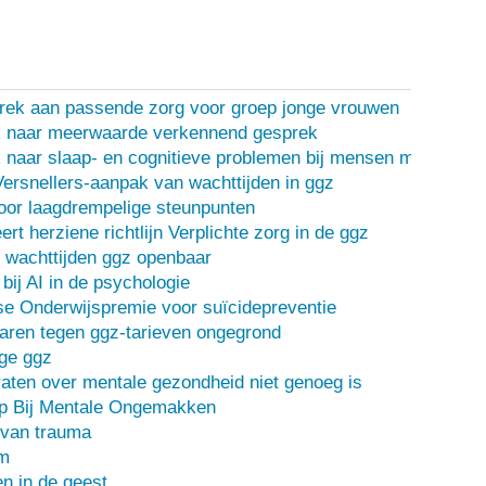
rek aan passende zorg voor groep jonge vrouwen
 naar meerwaarde verkennend gesprek
naar slaap- en cognitieve problemen bij mensen met een d
Versnellers-aanpak van wachttijden in ggz
oor laagdrempelige steunpunten
ert herziene richtlijn Verplichte zorg in de ggz
 wachttijden ggz openbaar
bij AI in de psychologie
e Onderwijspremie voor suïcidepreventie
ren tegen ggz-tarieven ongegrond
ge ggz
ten over mentale gezondheid niet genoeg is
lp Bij Mentale Ongemakken
 van trauma
m
n in de geest