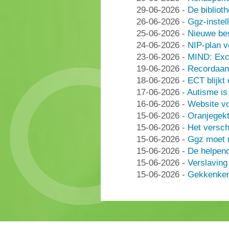
29-06-2026
-
De bibliot
26-06-2026
-
Ggz-instell
25-06-2026
-
Nieuwe be
24-06-2026
-
NIP-plan v
23-06-2026
-
MIND: Excl
19-06-2026
-
Recordaant
18-06-2026
-
ECT blijkt
17-06-2026
-
Autisme i
16-06-2026
-
Website vo
15-06-2026
-
Oranjegek
15-06-2026
-
Het versch
15-06-2026
-
Ggz moet n
15-06-2026
-
De helpen
15-06-2026
-
Verslaving
15-06-2026
-
Gekkenken