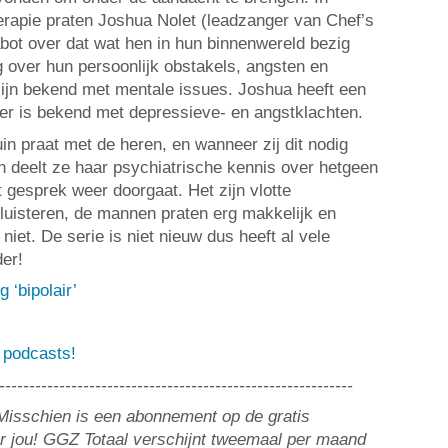
herapie praten Joshua Nolet (leadzanger van Chef’s
abot over dat wat hen in hun binnenwereld bezig
g over hun persoonlijk obstakels, angsten en
ijn bekend met mentale issues. Joshua heeft een
nter is bekend met depressieve- en angstklachten.
n praat met de heren, en wanneer zij dit nodig
en deelt ze haar psychiatrische kennis over hetgeen
 gesprek weer doorgaat. Het zijn vlotte
 luisteren, de mannen praten erg makkelijk en
niet. De serie is niet nieuw dus heeft al vele
der!
g ‘bipolair’
 podcasts!
-----------------------------------------------------------
? Misschien is een abonnement op de gratis
or jou! GGZ Totaal verschijnt tweemaal per maand