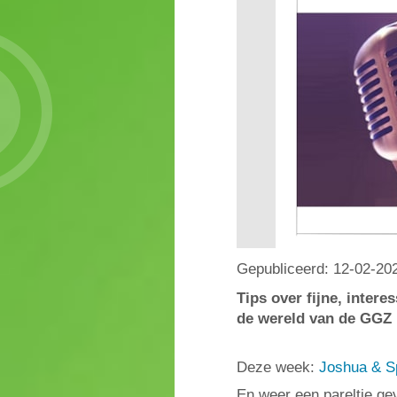
Gepubliceerd:
12-02-20
Tips over fijne, inter
de wereld van de GGZ
Deze week:
Joshua & Sp
En weer een pareltje ge