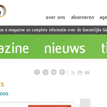
s
Roos