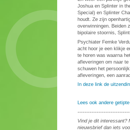
Joshua en Splinter in t
Special) en Splinter Ch
houdt. Ze zijn openharti
overwinningen. Beiden z
bipolaire stoornis, Spli
Psychiater Femke Verdui
acht hoor je een klikje 
te horen was waarna het
afleveringen om naar te
schuwen het persoonlijk 
afleveringen, een aanra
In deze link de uitzendin
Lees ook andere getipte
------------------------------
Vind je dit interessant
nieuwsbrief dan iets vo