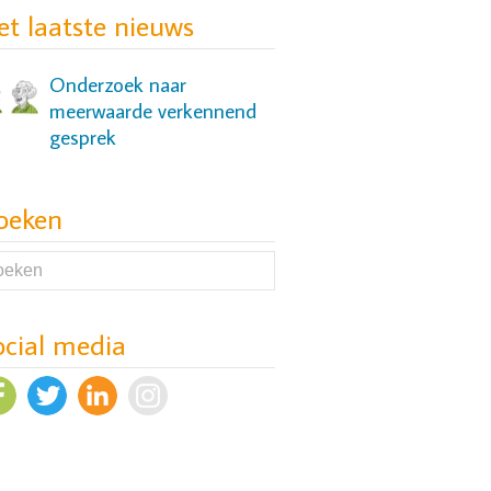
et laatste nieuws
Onderzoek naar
meerwaarde verkennend
gesprek
oeken
Onderzoek naar slaap- en
cognitieve problemen bij
mensen met een
depressie
ocial media
Evaluatie Versnellers-
aanpak van wachttijden in
ggz