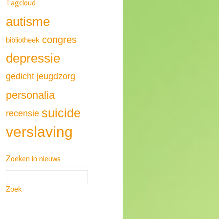
Tagcloud
autisme
congres
bibliotheek
depressie
gedicht
jeugdzorg
personalia
suicide
recensie
verslaving
Zoeken in nieuws
Zoek