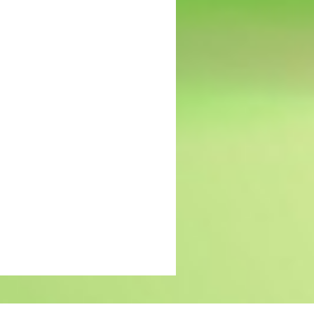
MIND: gebrek aan
passende zorg voor groep
jonge vrouwen