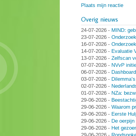
Plaats mijn reactie
Overig nieuws
24-07-2026
-
MIND: geb
23-07-2026
-
Onderzoek
16-07-2026
-
Onderzoek 
14-07-2026
-
Evaluatie 
13-07-2026
-
Zelfscan v
07-07-2026
-
NVvP initie
06-07-2026
-
Dashboard
03-07-2026
-
Dilemma’s 
02-07-2026
-
Nederlands
01-07-2026
-
NZa: bezwa
29-06-2026
-
Beestachti
29-06-2026
-
Waarom pra
29-06-2026
-
Eerste Hu
29-06-2026
-
De oerpijn
29-06-2026
-
Het gezoe
29-06-2026
-
Rondspoke