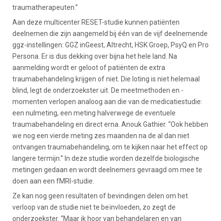
traumatherapeuten.”
Aan deze multicenter RESET-studie kunnen patiënten
deelnemen die zijn aangemeld bij één van de vijf deelnemende
ggz-instellingen: GGZ inGeest, Altrecht, HSK Groep, PsyQ en Pro
Persona. Er is dus dekking over bijna het hele land. Na
aanmelding wordt er geloot of patiënten de extra
traumabehandeling krijgen of niet. Die loting is niet helemaal
blind, legt de onderzoekster uit. De meetmethoden en -
momenten verlopen analoog aan die van de medicatiestudie:
een nulmeting, een meting halverwege de eventuele
traumabehandeling en direct erna. Anouk Gathier. “Ook hebben
we nog een vierde meting zes maanden na de al dan niet
ontvangen traumabehandeling, om te kijken naar het effect op
langere termijn.” In deze studie worden dezelfde biologische
metingen gedaan en wordt deelnemers gevraagd om mee te
doen aan een fMRI-studie.
Ze kan nog geen resultaten of bevindingen delen om het
verloop van de studie niet te beïnvloeden, zo zegt de
onderzoekster. “Maar ik hoor van behandelaren en van