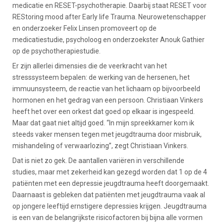
medicatie en RESET-psychotherapie. Daarbij staat RESET voor
REStoring mood after Early life Trauma. Neurowetenschapper
en onderzoeker Felix Linsen promoveert op de
medicatiestudie, psycholoog en onderzoekster Anouk Gathier
op de psychotherapiestudie.
Er zijn allerlei dimensies die de veerkracht van het
stresssysteem bepalen: de werking van de hersenen, het
immuunsysteem, de reactie van het lichaam op bijvoorbeeld
hormonen en het gedrag van een persoon. Christiaan Vinkers
heeft het over een orkest dat goed op elkaar is ingespeeld.
Maar dat gaat niet altijd goed. “In mijn spreekkamer kom ik
steeds vaker mensen tegen met jeugdtrauma door misbruik,
mishandeling of verwaarlozing”, zegt Christiaan Vinkers.
Dat is niet zo gek. De aantallen variëren in verschillende
studies, maar met zekerheid kan gezegd worden dat 1 op de 4
patiënten met een depressie jeugdtrauma heeft doorgemaakt.
Daarnaast is gebleken dat patiënten met jeugdtrauma vaak al
op jongere leeftijd ernstigere depressies krijgen. Jeugdtrauma
is een van de belangrijkste risicofactoren bij bijna alle vormen