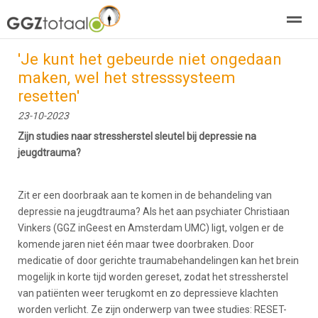
'Je kunt het gebeurde niet ongedaan
over GGZTotaal
abonneren
agenda
adverteren
E-mag
maken, wel het stresssysteem
resetten'
Home
Nieuws
Zoeken
Pagina's
E-
23-10-2023
Zijn studies naar stressherstel sleutel bij depressie na
jeugdtrauma?
Zit er een doorbraak aan te komen in de behandeling van
depressie na jeugdtrauma? Als het aan psychiater Christiaan
Vinkers (GGZ inGeest en Amsterdam UMC) ligt, volgen er de
komende jaren niet één maar twee doorbraken. Door
medicatie of door gerichte traumabehandelingen kan het brein
mogelijk in korte tijd worden gereset, zodat het stressherstel
van patiënten weer terugkomt en zo depressieve klachten
worden verlicht. Ze zijn onderwerp van twee studies: RESET-