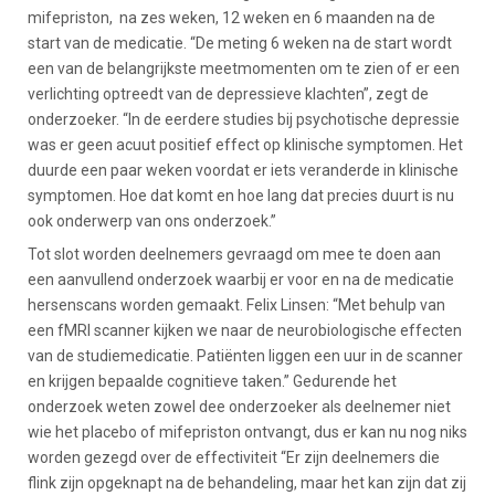
mifepriston, na zes weken, 12 weken en 6 maanden na de
start van de medicatie. “De meting 6 weken na de start wordt
een van de belangrijkste meetmomenten om te zien of er een
verlichting optreedt van de depressieve klachten”, zegt de
onderzoeker. “In de eerdere studies bij psychotische depressie
was er geen acuut positief effect op klinische symptomen. Het
duurde een paar weken voordat er iets veranderde in klinische
symptomen. Hoe dat komt en hoe lang dat precies duurt is nu
ook onderwerp van ons onderzoek.”
Tot slot worden deelnemers gevraagd om mee te doen aan
een aanvullend onderzoek waarbij er voor en na de medicatie
hersenscans worden gemaakt. Felix Linsen: “Met behulp van
een fMRI scanner kijken we naar de neurobiologische effecten
van de studiemedicatie. Patiënten liggen een uur in de scanner
en krijgen bepaalde cognitieve taken.” Gedurende het
onderzoek weten zowel dee onderzoeker als deelnemer niet
wie het placebo of mifepriston ontvangt, dus er kan nu nog niks
worden gezegd over de effectiviteit “Er zijn deelnemers die
flink zijn opgeknapt na de behandeling, maar het kan zijn dat zij