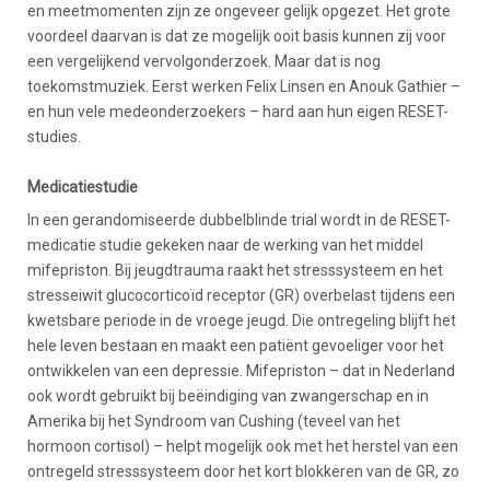
en meetmomenten zijn ze ongeveer gelijk opgezet. Het grote
voordeel daarvan is dat ze mogelijk ooit basis kunnen zij voor
een vergelijkend vervolgonderzoek. Maar dat is nog
toekomstmuziek. Eerst werken Felix Linsen en Anouk Gathier –
en hun vele medeonderzoekers – hard aan hun eigen RESET-
studies.
Medicatiestudie
In een gerandomiseerde dubbelblinde trial wordt in de RESET-
medicatie studie gekeken naar de werking van het middel
mifepriston. Bij jeugdtrauma raakt het stresssysteem en het
stresseiwit glucocorticoïd receptor (GR) overbelast tijdens een
kwetsbare periode in de vroege jeugd. Die ontregeling blijft het
hele leven bestaan en maakt een patiënt gevoeliger voor het
ontwikkelen van een depressie. Mifepriston – dat in Nederland
ook wordt gebruikt bij beëindiging van zwangerschap en in
Amerika bij het Syndroom van Cushing (teveel van het
hormoon cortisol) – helpt mogelijk ook met het herstel van een
ontregeld stresssysteem door het kort blokkeren van de GR, zo