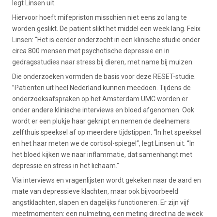
legt Linsen uit.
Hiervoor hoeft mifepriston misschien niet eens zo lang te
worden geslikt. De patiënt slikt het middel een week lang. Felix
Linsen: “Het is eerder onderzocht in een klinische studie onder
circa 800 mensen met psychotische depressie en in
gedragsstudies naar stress bij dieren, met name bij muizen.
Die onderzoeken vormden de basis voor deze RESET-studie.
”Patiënten uit heel Nederland kunnen meedoen. Tijdens de
onderzoeksafspraken op het Amsterdam UMC worden er
onder andere klinische interviews en bloed afgenomen. Ook
wordt er een plukje haar geknipt en nemen de deelnemers
zelfthuis speeksel af op meerdere tijdstippen. “In het speeksel
en het haar meten we de cortisol-spiegel”, legt Linsen uit. “In
het bloed kijken we naar inflammatie, dat samenhangt met
depressie en stress in het lichaam.”
Via interviews en vragenlijsten wordt gekeken naar de aard en
mate van depressieve klachten, maar ook bijvoorbeeld
angstklachten, slapen en dagelijks functioneren. Er zijn vijf
meetmomenten: een nulmeting, een meting direct na de week