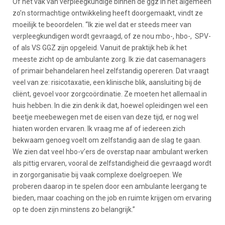
Of het vak van verpleegkundige binnen de ggz in het algemeen
zo’n stormachtige ontwikkeling heeft doorgemaakt, vindt ze
moeilijk te beoordelen. “Ik zie wel dat er steeds meer van
verpleegkundigen wordt gevraagd, of ze nou mbo-, hbo-, SPV-
of als VS GGZ zijn opgeleid. Vanuit de praktijk heb ik het
meeste zicht op de ambulante zorg. Ik zie dat casemanagers
of primair behandelaren heel zelfstandig opereren. Dat vraagt
veel van ze: risicotaxatie, een klinische blik, aansluiting bij de
cliënt, gevoel voor zorgcoördinatie. Ze moeten het allemaal in
huis hebben. In die zin denk ik dat, hoewel opleidingen wel een
beetje meebewegen met de eisen van deze tijd, er nog wel
hiaten worden ervaren. Ik vraag me af of iedereen zich
bekwaam genoeg voelt om zelfstandig aan de slag te gaan.
We zien dat veel hbo-v’ers de overstap naar ambulant werken
als pittig ervaren, vooral de zelfstandigheid die gevraagd wordt
in zorgorganisatie bij vaak complexe doelgroepen. We
proberen daarop in te spelen door een ambulante leergang te
bieden, maar coaching on the job en ruimte krijgen om ervaring
op te doen zijn minstens zo belangrijk.”