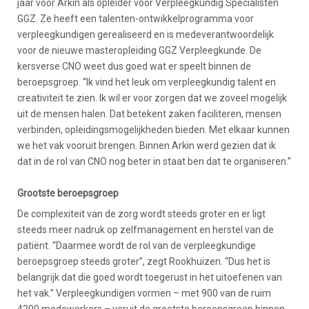
jaar voor Arkin als opleider voor Verpleegkundig Specialisten
GGZ. Ze heeft een talenten-ontwikkelprogramma voor
verpleegkundigen gerealiseerd en is medeverantwoordelijk
voor de nieuwe masteropleiding GGZ Verpleegkunde. De
kersverse CNO weet dus goed wat er speelt binnen de
beroepsgroep. “Ik vind het leuk om verpleegkundig talent en
creativiteit te zien. Ik wil er voor zorgen dat we zoveel mogelijk
uit de mensen halen. Dat betekent zaken faciliteren, mensen
verbinden, opleidingsmogelijkheden bieden. Met elkaar kunnen
we het vak vooruit brengen. Binnen Arkin werd gezien dat ik
dat in de rol van CNO nog beter in staat ben dat te organiseren.”
Grootste beroepsgroep
De complexiteit van de zorg wordt steeds groter en er ligt
steeds meer nadruk op zelfmanagement en herstel van de
patiënt. “Daarmee wordt de rol van de verpleegkundige
beroepsgroep steeds groter”, zegt Rookhuizen. “Dus het is
belangrijk dat die goed wordt toegerust in het uitoefenen van
het vak.” Verpleegkundigen vormen – met 900 van de ruim
4200 medewerkers – veruit de grootste beroepsgroep binnen