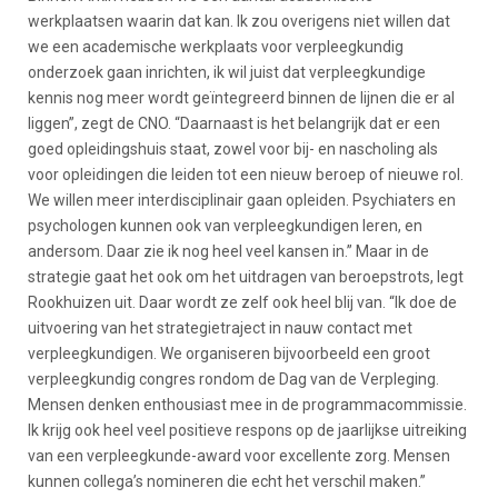
werkplaatsen waarin dat kan. Ik zou overigens niet willen dat
we een academische werkplaats voor verpleegkundig
onderzoek gaan inrichten, ik wil juist dat verpleegkundige
kennis nog meer wordt geïntegreerd binnen de lijnen die er al
liggen”, zegt de CNO. “Daarnaast is het belangrijk dat er een
goed opleidingshuis staat, zowel voor bij- en nascholing als
voor opleidingen die leiden tot een nieuw beroep of nieuwe rol.
We willen meer interdisciplinair gaan opleiden. Psychiaters en
psychologen kunnen ook van verpleegkundigen leren, en
andersom. Daar zie ik nog heel veel kansen in.” Maar in de
strategie gaat het ook om het uitdragen van beroepstrots, legt
Rookhuizen uit. Daar wordt ze zelf ook heel blij van. “Ik doe de
uitvoering van het strategietraject in nauw contact met
verpleegkundigen. We organiseren bijvoorbeeld een groot
verpleegkundig congres rondom de Dag van de Verpleging.
Mensen denken enthousiast mee in de programmacommissie.
Ik krijg ook heel veel positieve respons op de jaarlijkse uitreiking
van een verpleegkunde-award voor excellente zorg. Mensen
kunnen collega’s nomineren die echt het verschil maken.”