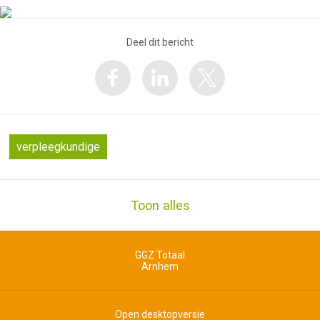
Deel dit bericht
verpleegkundige
Toon alles
GGZ Totaal
Arnhem
Open desktopversie