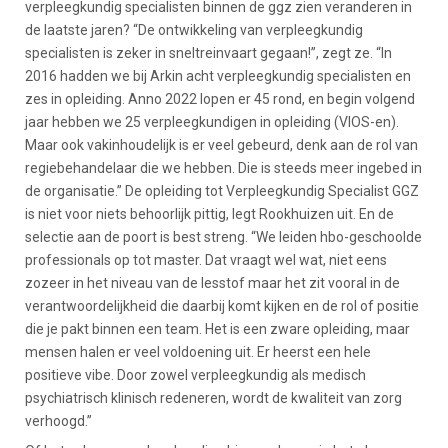
verpleegkundig specialisten binnen de ggz zien veranderen in
de laatste jaren? “De ontwikkeling van verpleegkundig
specialisten is zeker in sneltreinvaart gegaan!”, zegt ze. “In
2016 hadden we bij Arkin acht verpleegkundig specialisten en
zes in opleiding. Anno 2022 lopen er 45 rond, en begin volgend
jaar hebben we 25 verpleegkundigen in opleiding (VIOS-en).
Maar ook vakinhoudelijk is er veel gebeurd, denk aan de rol van
regiebehandelaar die we hebben. Die is steeds meer ingebed in
de organisatie.” De opleiding tot Verpleegkundig Specialist GGZ
is niet voor niets behoorlijk pittig, legt Rookhuizen uit. En de
selectie aan de poort is best streng. “We leiden hbo-geschoolde
professionals op tot master. Dat vraagt wel wat, niet eens
zozeer in het niveau van de lesstof maar het zit vooral in de
verantwoordelijkheid die daarbij komt kijken en de rol of positie
die je pakt binnen een team. Het is een zware opleiding, maar
mensen halen er veel voldoening uit. Er heerst een hele
positieve vibe. Door zowel verpleegkundig als medisch
psychiatrisch klinisch redeneren, wordt de kwaliteit van zorg
verhoogd.”