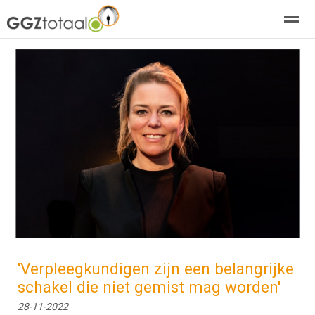
over GGZTotaal
abonneren
agenda
adverteren
E-mag
Home
Nieuws
Zoeken
Pagina's
E-
'Verpleegkundigen zijn een belangrijke
schakel die niet gemist mag worden'
28-11-2022