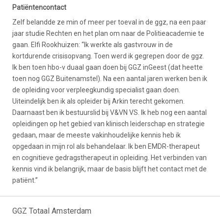
Patiëntencontact
Zelf belandde ze min of meer per toeval in de ggz, na een paar
jaar studie Rechten en het plan om naar de Politieacademie te
gaan. Elfi Rookhuizen: “Ik werkte als gastvrouw in de
kortdurende crisisopvang. Toen werd ik gegrepen door de ggz.
Ik ben toen hbo-v duaal gaan doen bij GGZ inGeest (dat heette
toen nog GGZ Buitenamstel). Na een aantal jaren werken ben ik
de opleiding voor verpleegkundig specialist gaan doen.
Uiteindelijk ben ik als opleider bij Arkin terecht gekomen.
Daarnaast ben ik bestuurslid bij V&VN VS. Ik heb nog een aantal
opleidingen op het gebied van klinisch leiderschap en strategie
gedaan, maar de meeste vakinhoudelijke kennis heb ik
opgedaan in mijn rol als behandelaar. Ik ben EMDR-therapeut
en cognitieve gedragstherapeut in opleiding. Het verbinden van
kennis vind ik belangrijk, maar de basis blijft het contact met de
patiënt.”
GGZ Totaal Amsterdam