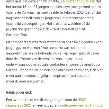
duidelijk is dat deze er flink inhakte. Zo
geeft het RIVM aan
dat
het aantal 16- tot 24-jarigen dat zich psychisch gezond noemt
tijdens de Coronacrisis snel daalde. In februari 2021 betrof dat
nog maar de hélft van de jongeren. Het percentage steeg
tijdens de versoepelingen. Het is even afwachten of de
psychische gezondheid zich volledig herstelt van dit
Coronaeffect.
Dit coronaeffect was zeer zichtbaar in onze lokale praktijk voor
jeugd-ggz, er was een fikse toename van het aantal
aanmeldingen en de behandeling verliep regelmatig stroever
door de afname van de kwaliteit van dagstructuur,
onderwijsaanbod en sociale contacten en soms de angst voor
Corona. Jongeren die de hele dag onlinelessen volgen, zich niet
meer aankleedden, angstig en depressief werden, daar
moeilijk weer uitkwamen.
Geluk onder druk
Een tweede facet wordt aangedragen door de
HBSC
rapportage 2021
en een uitgebreid
onderzoek van het Trimbos