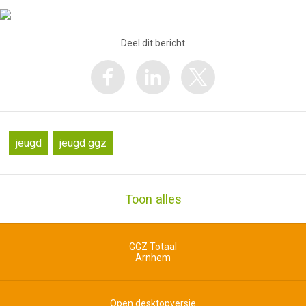
Deel dit bericht
jeugd
jeugd ggz
Toon alles
GGZ Totaal
Arnhem
Open desktopversie