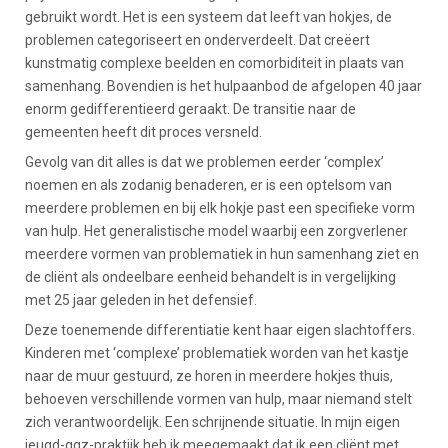
gebruikt wordt. Het is een systeem dat leeft van hokjes, de
problemen categoriseert en onderverdeelt. Dat creëert
kunstmatig complexe beelden en comorbiditeit in plaats van
samenhang. Bovendien is het hulpaanbod de afgelopen 40 jaar
enorm gedifferentieerd geraakt. De transitie naar de
gemeenten heeft dit proces versneld.
Gevolg van dit alles is dat we problemen eerder ‘complex’
noemen en als zodanig benaderen, er is een optelsom van
meerdere problemen en bij elk hokje past een specifieke vorm
van hulp. Het generalistische model waarbij een zorgverlener
meerdere vormen van problematiek in hun samenhang ziet en
de cliënt als ondeelbare eenheid behandelt is in vergelijking
met 25 jaar geleden in het defensief.
Deze toenemende differentiatie kent haar eigen slachtoffers.
Kinderen met ‘complexe’ problematiek worden van het kastje
naar de muur gestuurd, ze horen in meerdere hokjes thuis,
behoeven verschillende vormen van hulp, maar niemand stelt
zich verantwoordelijk. Een schrijnende situatie. In mijn eigen
jeugd-ggz-praktijk heb ik meegemaakt dat ik een cliënt met