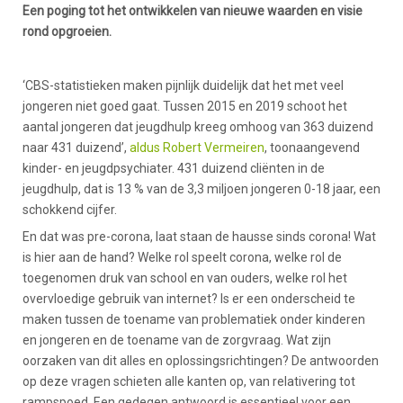
Een poging tot het ontwikkelen van nieuwe waarden en visie
rond opgroeien.
‘CBS-statistieken maken pijnlijk duidelijk dat het met veel
jongeren niet goed gaat. Tussen 2015 en 2019 schoot het
aantal jongeren dat jeugdhulp kreeg omhoog van 363 duizend
naar 431 duizend’,
aldus Robert Vermeiren
, toonaangevend
kinder- en jeugdpsychiater. 431 duizend cliënten in de
jeugdhulp, dat is 13 % van de 3,3 miljoen jongeren 0-18 jaar, een
schokkend cijfer.
En dat was pre-corona, laat staan de hausse sinds corona! Wat
is hier aan de hand? Welke rol speelt corona, welke rol de
toegenomen druk van school en van ouders, welke rol het
overvloedige gebruik van internet? Is er een onderscheid te
maken tussen de toename van problematiek onder kinderen
en jongeren en de toename van de zorgvraag. Wat zijn
oorzaken van dit alles en oplossingsrichtingen? De antwoorden
op deze vragen schieten alle kanten op, van relativering tot
rampspoed. Een gedegen antwoord is essentieel voor een