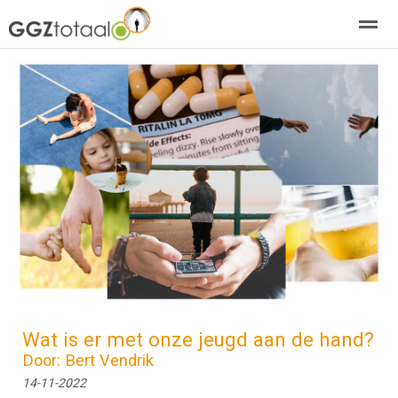
over GGZTotaal
abonneren
agenda
adverteren
E-mag
Home
Nieuws
Zoeken
Pagina's
E-
Wat is er met onze jeugd aan de hand?
Door: Bert Vendrik
14-11-2022