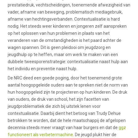
prestatiedruk, vechtscheidingen, toenemende afwezigheid van
vader, afname van beweging, problematisch mediagebruik,
afname van hechtingsverbanden. Contextualisatie is hard
nodig. Het steeds weer kinderen en jongeren zelf aanspreken
op het oplossen van hun problemen in plaats van het
veranderen van de omstandigheden is het paard achter de
wagen spannen. Dit is geen pleidooi om jeugdzorg en
jeugdhulp op te heffen, maar om werk te maken van een
dubbele tweesporenstrategie: contextualisatie naast hulp aan
het individu en preventie naast hulp.
De NRC deed een goede poging, door het toenemend grote
aantal hoogopgeleide ouders aan te spreken niet de norm van
hun hoogopgeleid zijn te projecteren op hun kinderen. De druk
van ouders, de druk van school, het zijn facetten van
jeugdproblematiek die zich bij uitstek lenen voor
contextualisatie. Daarbij dient het betoog van Trudy Dehue
betrokken te worden, dat de hele maatschappij de afgelopen
decennia steeds meer vraagt van haar burgers en dat de
ggz
functioneert als verbetermachine
. De jeugd plukt hier de