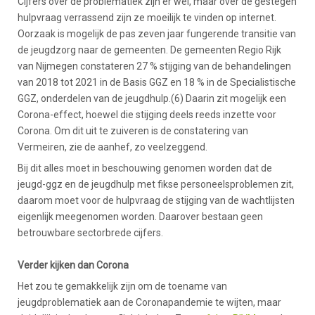
Cijfers over de problematiek zijn er wel, maar over de gestegen
hulpvraag verrassend zijn ze moeilijk te vinden op internet.
Oorzaak is mogelijk de pas zeven jaar fungerende transitie van
de jeugdzorg naar de gemeenten. De gemeenten Regio Rijk
van Nijmegen constateren 27 % stijging van de behandelingen
van 2018 tot 2021 in de Basis GGZ en 18 % in de Specialistische
GGZ, onderdelen van de jeugdhulp.(6) Daarin zit mogelijk een
Corona-effect, hoewel die stijging deels reeds inzette voor
Corona. Om dit uit te zuiveren is de constatering van
Vermeiren, zie de aanhef, zo veelzeggend.
Bij dit alles moet in beschouwing genomen worden dat de
jeugd-ggz en de jeugdhulp met fikse personeelsproblemen zit,
daarom moet voor de hulpvraag de stijging van de wachtlijsten
eigenlijk meegenomen worden. Daarover bestaan geen
betrouwbare sectorbrede cijfers.
Verder kijken dan Corona
Het zou te gemakkelijk zijn om de toename van
jeugdproblematiek aan de Coronapandemie te wijten, maar