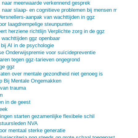
 naar meerwaarde verkennend gesprek
naar slaap- en cognitieve problemen bij mensen met een d
Versnellers-aanpak van wachttijden in ggz
oor laagdrempelige steunpunten
ert herziene richtlijn Verplichte zorg in de ggz
 wachttijden ggz openbaar
bij AI in de psychologie
e Onderwijspremie voor suïcidepreventie
ren tegen ggz-tarieven ongegrond
ge ggz
ten over mentale gezondheid niet genoeg is
lp Bij Mentale Ongemakken
 van trauma
m
n in de geest
heek
ingen starten gezamenlijke flexibele schil
stuursleden NVA
oor mentaal sterke generatie
usiecriteria nog steeds op grote schaal toegepast