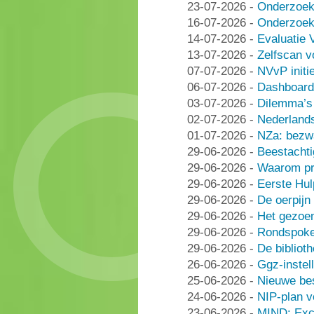
23-07-2026
-
Onderzoek
16-07-2026
-
Onderzoek 
14-07-2026
-
Evaluatie 
13-07-2026
-
Zelfscan v
07-07-2026
-
NVvP initie
06-07-2026
-
Dashboard
03-07-2026
-
Dilemma’s 
02-07-2026
-
Nederlands
01-07-2026
-
NZa: bezwa
29-06-2026
-
Beestachti
29-06-2026
-
Waarom pra
29-06-2026
-
Eerste Hu
29-06-2026
-
De oerpijn
29-06-2026
-
Het gezoe
29-06-2026
-
Rondspoke
29-06-2026
-
De bibliot
26-06-2026
-
Ggz-instell
25-06-2026
-
Nieuwe be
24-06-2026
-
NIP-plan v
23-06-2026
-
MIND: Excl