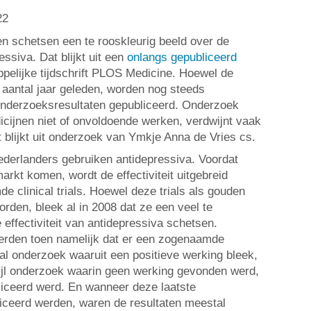
22
n schetsen een te rooskleurig beeld over de
ressiva. Dat blijkt uit een
onlangs gepubliceerd
pelijke tijdschrift PLOS Medicine. Hoewel de
n aantal jaar geleden, worden nog steeds
onderzoeksresultaten gepubliceerd. Onderzoek
dicijnen niet of onvoldoende werken, verdwijnt vaak
 blijkt uit onderzoek van Ymkje Anna de Vries cs.
derlanders gebruiken antidepressiva. Voordat
rkt komen, wordt de effectiviteit uitgebreid
 clinical trials. Hoewel deze trials als gouden
den, bleek al in 2008 dat ze een veel te
 effectiviteit van antidepressiva schetsen.
rden toen namelijk dat er een zogenaamde
ral onderzoek waaruit een positieve werking bleek,
ijl onderzoek waarin geen werking gevonden werd,
iceerd werd. En wanneer deze laatste
iceerd werden, waren de resultaten meestal