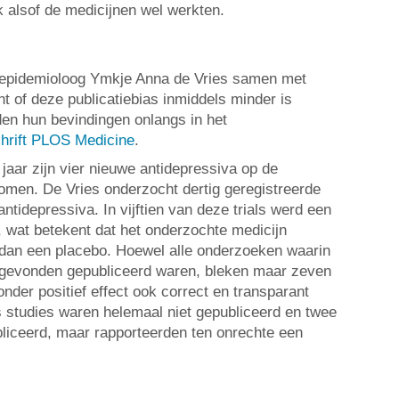
k alsof de medicijnen wel werkten.
ft epidemioloog Ymkje Anna de Vries samen met
t of deze publicatiebias inmiddels minder is
en hun bevindingen onlangs in het
chrift PLOS Medicine
.
 jaar zijn vier nieuwe antidepressiva op de
men. De Vries onderzocht dertig geregistreerde
 antidepressiva. In vijftien van deze trials werd een
, wat betekent dat het onderzochte medicijn
e dan een placebo. Hoewel alle onderzoeken waarin
d gevonden gepubliceerd waren, bleken maar zeven
onder positief effect ook correct en transparant
es studies waren helemaal niet gepubliceerd en twee
liceerd, maar rapporteerden ten onrechte een