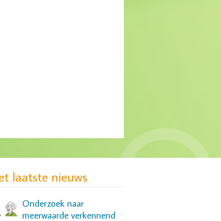
MIND: gebrek aan
passende zorg voor groep
jonge vrouwen
et laatste nieuws
Onderzoek naar
meerwaarde verkennend