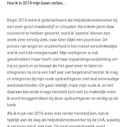
Hoe ik in 2014 mijn baan verlies...
Begin 2010 werk ik gedetacheerd als helpdeskmedewerker bij
een zeer groot staalbedrijf in IJmuiden. Na enkele jaren daar
succesvol te hebben gewerkt, word ik 'opeens' binnen een
week zeer ernstig ziek, naar later blijkt een psychose. Dit
proces van angst en onzekerheid is het meest verschrikkelijke
wat ik ooit heb meegemaakt. Mijn werkgever is ook
geschrokken maar heeft ook haar inspanningsverplichting om
mij zo goed en zo kwaad als het gaat weer te laten re-
integreren na circa een half jaar van beginnend herstel. Ik mag
re-integreren bij mijn oude opdrachtgever met wat eenvoudige
werkzaamheden. Dit gaat redelijk, maar mijn oude ik, en het
daaraan klevende imago hersteld zich niet zo makkelijk meer.
Ik word teruggetrokken bij deze opdrachtgever en eindig op de
bank.
Als ik in juli van 2010 weer wat verder hersteld ben, kan ik
tijdelijk aan de slag als helpdeskmedewerker bij de UvA, waarbij
ik verzwijg dat ik ziek ben. Dit gaat wonderbaarlijk goed,