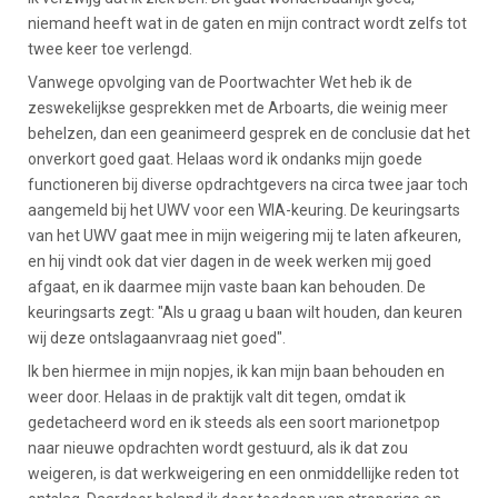
niemand heeft wat in de gaten en mijn contract wordt zelfs tot
twee keer toe verlengd.
Vanwege opvolging van de Poortwachter Wet heb ik de
zeswekelijkse gesprekken met de Arboarts, die weinig meer
behelzen, dan een geanimeerd gesprek en de conclusie dat het
onverkort goed gaat. Helaas word ik ondanks mijn goede
functioneren bij diverse opdrachtgevers na circa twee jaar toch
aangemeld bij het UWV voor een WIA-keuring. De keuringsarts
van het UWV gaat mee in mijn weigering mij te laten afkeuren,
en hij vindt ook dat vier dagen in de week werken mij goed
afgaat, en ik daarmee mijn vaste baan kan behouden. De
keuringsarts zegt: "Als u graag u baan wilt houden, dan keuren
wij deze ontslagaanvraag niet goed".
Ik ben hiermee in mijn nopjes, ik kan mijn baan behouden en
weer door. Helaas in de praktijk valt dit tegen, omdat ik
gedetacheerd word en ik steeds als een soort marionetpop
naar nieuwe opdrachten wordt gestuurd, als ik dat zou
weigeren, is dat werkweigering en een onmiddellijke reden tot