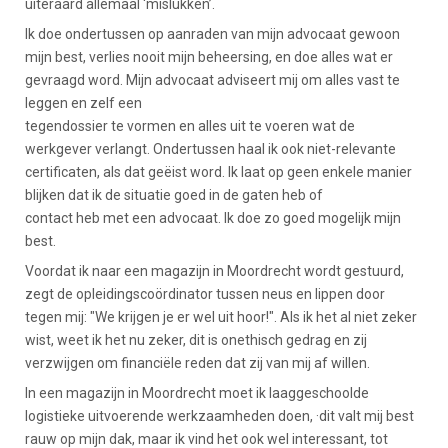
uiteraard allemaal ‘mislukken’.
Ik doe ondertussen op aanraden van mijn advocaat gewoon
mijn best, verlies nooit mijn beheersing, en doe alles wat er
gevraagd word. Mijn advocaat adviseert mij om alles vast te
leggen en zelf een
tegendossier te vormen en alles uit te voeren wat de
werkgever verlangt. Ondertussen haal ik ook niet-relevante
certificaten, als dat geëist word. Ik laat op geen enkele manier
blijken dat ik de situatie goed in de gaten heb of
contact heb met een advocaat. Ik doe zo goed mogelijk mijn
best.
Voordat ik naar een magazijn in Moordrecht wordt gestuurd,
zegt de opleidingscoördinator tussen neus en lippen door
tegen mij: "We krijgen je er wel uit hoor!". Als ik het al niet zeker
wist, weet ik het nu zeker, dit is onethisch gedrag en zij
verzwijgen om financiële reden dat zij van mij af willen.
In een magazijn in Moordrecht moet ik laaggeschoolde
logistieke uitvoerende werkzaamheden doen, ·dit valt mij best
rauw op mijn dak, maar ik vind het ook wel interessant, tot