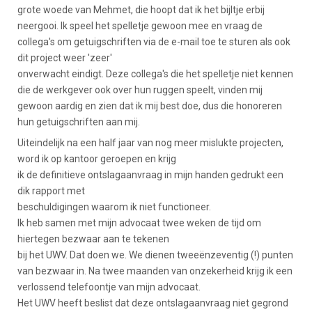
grote woede van Mehmet, die hoopt dat ik het bijltje erbij
neergooi. Ik speel het spelletje gewoon mee en vraag de
collega's om getuigschriften via de e-mail toe te sturen als ook
dit project weer 'zeer'
onverwacht eindigt. Deze collega's die het spelletje niet kennen
die de werkgever ook over hun ruggen speelt, vinden mij
gewoon aardig en zien dat ik mij best doe, dus die honoreren
hun getuigschriften aan mij.
Uiteindelijk na een half jaar van nog meer mislukte projecten,
word ik op kantoor geroepen en krijg
ik de definitieve ontslagaanvraag in mijn handen gedrukt een
dik rapport met
beschuldigingen waarom ik niet functioneer.
Ik heb samen met mijn advocaat twee weken de tijd om
hiertegen bezwaar aan te tekenen
bij het UWV. Dat doen we. We dienen tweeënzeventig (!) punten
van bezwaar in. Na twee maanden van onzekerheid krijg ik een
verlossend telefoontje van mijn advocaat.
Het UWV heeft beslist dat deze ontslagaanvraag niet gegrond