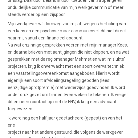
ontslag. Daardoor beland ik door toedoen van stroperige en
onduidelijke communicatie van mijn werkgever min of meer
steeds verder op een zijspoor.
Mijn werkgever wil domweg van mij af, wegens herhaling van
een kans op een psychose maar communiceert dit niet direct
naar mij, vanuit een financieel oogpunt.
Na wat onzinnige gesprekken voeren met mijn manager Kees,
en daarna brieven met aantijgingen die niet kloppen, en na wat
gesprekken met de regiomanager Mehmet en wat 'mislukte'
projecten, krijg ik onverwacht met een soort overvaltechniek
een vaststellingsovereenkomst aangeboden. Hierin wordt
eigenlijk een soort afvloeiingsregeling geboden (lees:
eenzijdige oprotpremie) met wederzijds goedvinden. Ik word
onder druk gezet om binnen twee weken te tekenen. Ik weiger
dit en neem contact op met de FNV, ik krijg een advocaat
toegewezen.
Ik word nog een half jaar gedetacheerd (gepest) en van het
ene
project naar het andere gestuurd, die volgens de werkgever