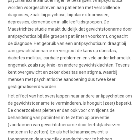
psychiatrische aandoeningen te bestrijden. Antipsychotica
worden voorgeschreven aan patiënten met verschillende
diagnoses, zoals bij psychose, bipolaire stoornissen,
depressies, dementie en in alle leeftijdsgroepen. De
Maastrichtse studie maakt duidelijk dat gewichtstoename door
antipsychotica bij álle groepen patiënten voorkomt, ongeacht
de diagnose. Het gebruik van een antipsychoticum draagt bij
aan gewichtstoename en vergroot de kans op obesitas,
diabetes mellitus, cardiale problemen en vele ander lichamelijk
ongemak zoals rug-knie- en andere gewichtsklachten. Tevens
kent overgewicht en zeker obesitas een stigma, waarbij
mensen met psychiatrische aandoening dus twee keer
gestigmatiseerd worden.
Het effect van het overstappen naar andere antipsychotica om
de gewichtstoename te verminderen, is hooguit (zeer) beperkt.
De onderzoekers pleiten er dan ook voor om tijdens de
behandeling van patiënten in te zetten op preventie
(voorkomen van gewichtstoename door leefstijladviezen
meteen in te zetten). En als het lichaamsgewicht is
toegenomen daar specifiek aandacht voor te hebben,