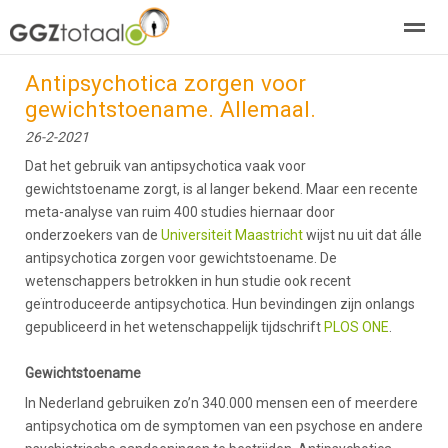
Antipsychotica zorgen voor
over GGZTotaal
abonneren
agenda
adverteren
E-mag
gewichtstoename. Allemaal.
26-2-2021
Home
Nieuws
Zoeken
Pagina's
E-
Dat het gebruik van antipsychotica vaak voor
gewichtstoename zorgt, is al langer bekend. Maar een recente
meta-analyse van ruim 400 studies hiernaar door
onderzoekers van de
Universiteit Maastricht
wijst nu uit dat álle
antipsychotica zorgen voor gewichtstoename. De
wetenschappers betrokken in hun studie ook recent
geïntroduceerde antipsychotica. Hun bevindingen zijn onlangs
gepubliceerd in het wetenschappelijk tijdschrift
PLOS ONE
.
Gewichtstoename
In Nederland gebruiken zo’n 340.000 mensen een of meerdere
antipsychotica om de symptomen van een psychose en andere