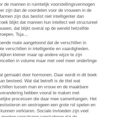
or de mannen in ruimtelijk voorstellingsvermogen
er zijn dan de voordelen voor de vrouwen in de
annen zijn dus beslist niet intelligenter dan
ek blijkt dat mannen hun intellect wel structureel
uwen, dat blijkt overal op de wereld hetzelfde
sgroepen. Tsja…
doende mate aangetoond dat de verschillen in
ote verschillen in intelligentie en vaardigheden.
ijken kleiner maar op andere wijze te zijn
encellen in volume maar met veel meer onderlinge
al gemaakt door hormonen. Daar wordt in dit boek
n besteed. Wat dat betreft is de titel wat
schillen tussen man en vrouw en de maakbare
tsverandering hebben vooral te maken met
melijke processen die daar mee samenhangen. Het
testosteron en oestrogeen een grote rol spelen en
kunnen verklaren. Sociale invloeden zijn veel
e moeten vooralsnog concluderen dat de