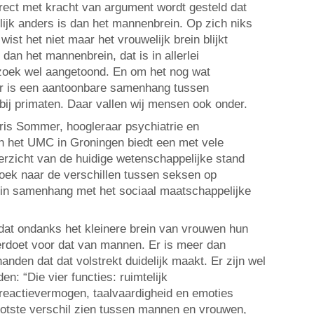
direct met kracht van argument wordt gesteld dat
ijk anders is dan het mannenbrein. Op zich niks
ist het niet maar het vrouwelijk brein blijkt
n dan het mannenbrein, dat is in allerlei
zoek wel aangetoond. En om het nog wat
r is een aantoonbare samenhang tussen
t bij primaten. Daar vallen wij mensen ook onder.
Iris Sommer, hoogleraar psychiatrie en
 het UMC in Groningen biedt een met vele
rzicht van de huidige wetenschappelijke stand
oek naar de verschillen tussen seksen op
 in samenhang met het sociaal maatschappelijke
ek dat ondanks het kleinere brein van vrouwen hun
rdoet voor dat van mannen. Er is meer dan
nden dat dat volstrekt duidelijk maakt. Er zijn wel
en: “Die vier functies: ruimtelijk
reactievermogen, taalvaardigheid en emoties
ootste verschil zien tussen mannen en vrouwen,