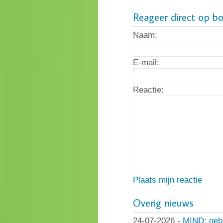
Reageer direct op b
Naam:
E-mail:
Reactie:
Plaats mijn reactie
Overig nieuws
24-07-2026
-
MIND: geb