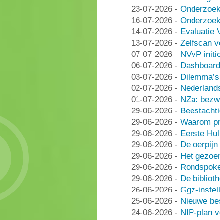
23-07-2026
-
Onderzoek
16-07-2026
-
Onderzoek 
14-07-2026
-
Evaluatie 
13-07-2026
-
Zelfscan v
07-07-2026
-
NVvP initie
06-07-2026
-
Dashboard
03-07-2026
-
Dilemma’s 
02-07-2026
-
Nederlands
01-07-2026
-
NZa: bezwa
29-06-2026
-
Beestachti
29-06-2026
-
Waarom pra
29-06-2026
-
Eerste Hu
29-06-2026
-
De oerpijn
29-06-2026
-
Het gezoe
29-06-2026
-
Rondspoke
29-06-2026
-
De bibliot
26-06-2026
-
Ggz-instell
25-06-2026
-
Nieuwe be
24-06-2026
-
NIP-plan v