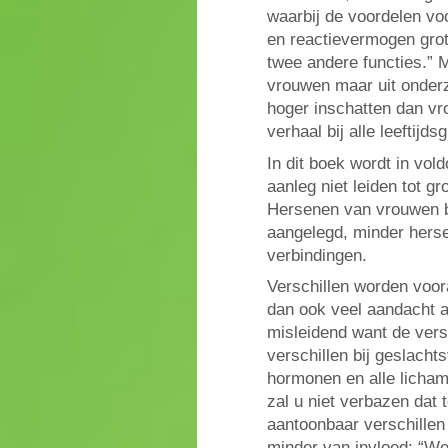
waarbij de voordelen vo
en reactievermogen grot
twee andere functies.” M
vrouwen maar uit onderzo
hoger inschatten dan vro
verhaal bij alle leeftijd
In dit boek wordt in vol
aanleg niet leiden tot gr
Hersenen van vrouwen bl
aangelegd, minder hers
verbindingen.
Verschillen worden voor
dan ook veel aandacht aa
misleidend want de ver
verschillen bij geslach
hormonen en alle licha
zal u niet verbazen dat 
aantoonbaar verschillen 
minder van invloed: “W