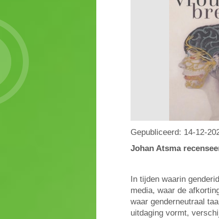
Gepubliceerd:
14-12-20
Johan Atsma recenseer
In tijden waarin genderi
media, waar de afkortin
waar genderneutraal taa
uitdaging vormt, verschi