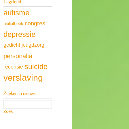
Tagcloud
autisme
congres
bibliotheek
depressie
gedicht
jeugdzorg
personalia
suicide
recensie
verslaving
Zoeken in nieuws
Zoek