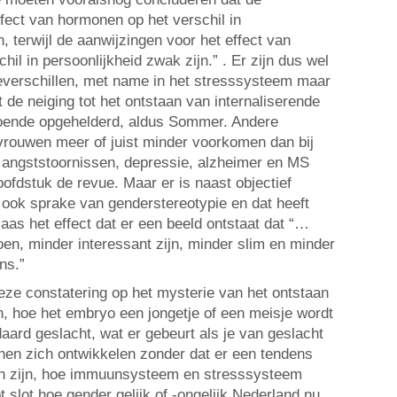
ffect van hormonen op het verschil in
n, terwijl de aanwijzingen voor het effect van
hil in persoonlijkheid zwak zijn.” . Er zijn dus wel
everschillen, met name in het stresssysteem maar
de neiging tot het ontstaan van internaliserende
oende opgehelderd, aldus Sommer. Andere
vrouwen meer of juist minder voorkomen dan bij
 angststoornissen, depressie, alzheimer en MS
ofdstuk de revue. Maar er is naast objectief
 ook sprake van genderstereotypie en dat heeft
aas het effect dat er een beeld ontstaat dat “…
oen, minder interessant zijn, minder slim en minder
ns.”
deze constatering op het mysterie van het ontstaan
n, hoe het embryo een jongetje of een meisje wordt
aard geslacht, wat er gebeurt als je van geslacht
nen zich ontwikkelen zonder dat er een tendens
ein zijn, hoe immuunsysteem en stresssysteem
t slot hoe gender gelijk of -ongelijk Nederland nu