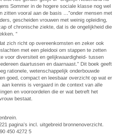
olgens Sommer in de hogere sociale klasse nog wel
en zitten vooral aan de basis …”onder mensen met
eders, gescheiden vrouwen met weinig opleiding,
p of chronische ziekte, dat is de ongelijkheid die
ekken. “
dat zich richt op overeenkomsten en zeker ook
eslachten met een pleidooi om stappen te zetten
 voor diversiteit en gelijkwaardigheid- tussen
edereen daartussen en daarnaast.” Dit boek geeft
eg rationele, wetenschappelijk onderbouwde
en goed, compact en leesbaar overzicht op wat er
 aan kennis is vergaard in de context van alle
ingen en vooroordelen die er wat betreft het
vrouw bestaat.
enbrein.
 221 pagina’s incl. uitgebreid bronnenoverzicht.
 90 450 4272 5