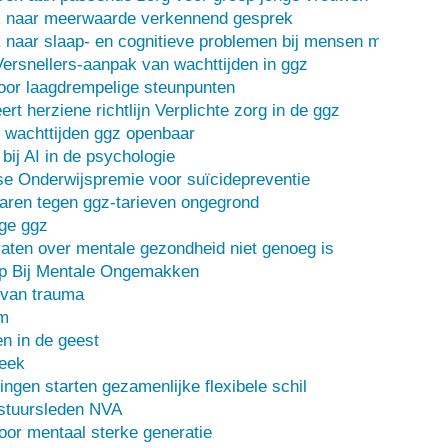
 naar meerwaarde verkennend gesprek
naar slaap- en cognitieve problemen bij mensen met een d
Versnellers-aanpak van wachttijden in ggz
oor laagdrempelige steunpunten
ert herziene richtlijn Verplichte zorg in de ggz
 wachttijden ggz openbaar
bij AI in de psychologie
e Onderwijspremie voor suïcidepreventie
ren tegen ggz-tarieven ongegrond
ge ggz
ten over mentale gezondheid niet genoeg is
lp Bij Mentale Ongemakken
 van trauma
m
n in de geest
heek
ingen starten gezamenlijke flexibele schil
stuursleden NVA
oor mentaal sterke generatie