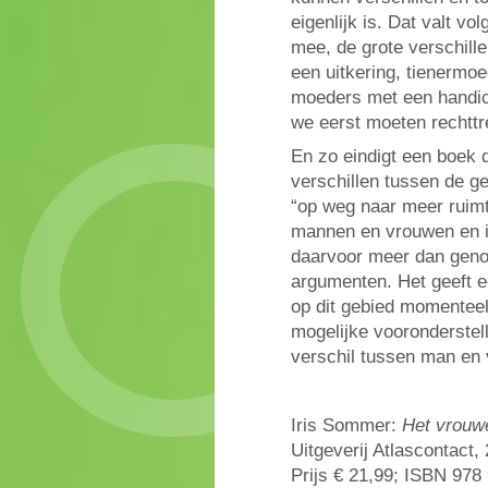
eigenlijk is. Dat valt v
mee, de grote verschill
een uitkering, tienermo
moeders met een handica
we eerst moeten rechttr
En zo eindigt een boek 
verschillen tussen de g
“op weg naar meer ruimte
mannen en vrouwen en i
daarvoor meer dan geno
argumenten. Het geeft e
op dit gebied momenteel
mogelijke vooronderstell
verschil tussen man en 
Iris Sommer:
Het vrouw
Uitgeverij Atlascontact,
Prijs € 21,99; ISBN 978