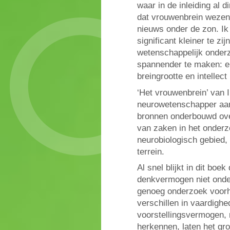
waar in de inleiding al 
dat vrouwenbrein wezenl
nieuws onder de zon. Ik w
significant kleiner te zij
wetenschappelijk onder
spannender te maken: e
breingrootte en intellec
‘Het vrouwenbrein’ van 
neurowetenschapper aan
bronnen onderbouwd ove
van zaken in het onderz
neurobiologisch gebied,
terrein.
Al snel blijkt in dit bo
denkvermogen niet onde
genoeg onderzoek voorha
verschillen in vaardighed
voorstellingsvermogen, 
herkennen, laten het gr