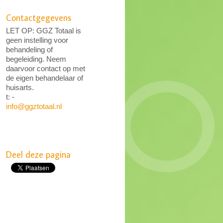
Contactgegevens
LET OP: GGZ Totaal is
geen instelling voor
behandeling of
begeleiding. Neem
daarvoor contact op met
de eigen behandelaar of
huisarts.
t: -
info@ggztotaal.nl
Deel deze pagina