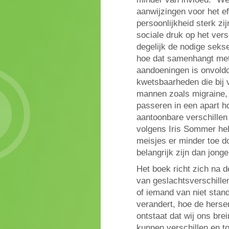
aanwijzingen voor het e
persoonlijkheid sterk zij
sociale druk op het versc
degelijk de nodige seks
hoe dat samenhangt met 
aandoeningen is onvold
kwetsbaarheden die bij 
mannen zoals migraine,
passeren in een apart ho
aantoonbare verschillen
volgens Iris Sommer hel
meisjes er minder toe d
belangrijk zijn dan jonge
Het boek richt zich na 
van geslachtsverschille
of iemand van niet stand
verandert, hoe de herse
ontstaat dat wij ons br
kunnen verschillen en to