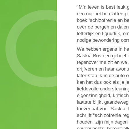
“M’n leven is best leuk
een uur hebben zitten p
boek ‘schizofrenie en 
over de bergen en dalen
letterlijk en figuurlijk,
nodige bewondering opr
We hebben ergens in he
Saskia Bos een geheel e
tegenover me zit en we
drijfveren en haar avon
later stap ik in de aut
kan het dus ook als je j
liefdevolle ondersteunin
eigenzinnigheid, kritisch
laatste blijkt gaandeweg
toeverlaat voor Saskia. 
schrijft “schizofrenie r
houden, zijn mijn dagen 
onverwachts, bereidt all