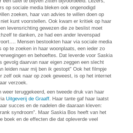
een tafel te blijven zitten bijvoorbeeld. Lezers,
gers op sociale media bleken ook ongenodigd
illen zoeken, haar van advies te willen doen op
niet kunt voorstellen. Ook kwam er kritiek op haar
een levensrichting gewezen die ze beslist moet
chzelf te danken, ze had een ander levenspad
ort…. Mensen bestookten haar via sociale media
s op te zoeken in haar woonplaats, een ieder zo
overwegingen en behoeftes. Dat leverde voor Saskia
ls gevolg daarvan naar eigen zeggen een slecht
an leiden naar mij ben ik gestopt” Ook het filmpje
 zelf ook naar op zoek geweest, is op het internet
haar verzoek.
n weer teruggekeerd, een tweede druk van haar
via
Uitgeverij de Graaff
. Haar tante gaf haar laatst
aar succes en de nadelen die daaraan kleven:
Frank syndroom”. Maar Saskia Bos heeft van het
e boek en de effecten die dat opleverde veel