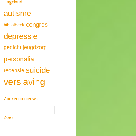
Tagcloud
autisme
congres
bibliotheek
depressie
gedicht
jeugdzorg
personalia
suicide
recensie
verslaving
Zoeken in nieuws
Zoek