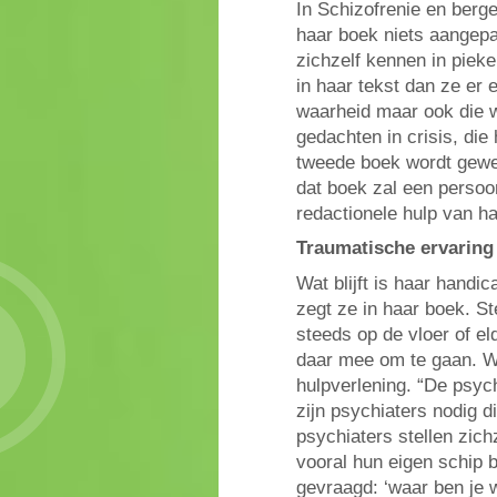
In Schizofrenie en berge
haar boek niets aangepa
zichzelf kennen in piek
in haar tekst dan ze er 
waarheid maar ook die 
gedachten in crisis, die 
tweede boek wordt gewer
dat boek zal een persoo
redactionele hulp van ha
Traumatische ervaring 
Wat blijft is haar handi
zegt ze in haar boek. S
steeds op de vloer of e
daar mee om te gaan. Wat
hulpverlening. “De psyc
zijn psychiaters nodig d
psychiaters stellen zichz
vooral hun eigen schip 
gevraagd: ‘waar ben je 