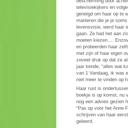
bescherming door achter 
televisiekijkers en vol
geneigd om haar op te w
manieren die je je soms 
levensvisie, werd haar 
gaan. Ze had het aan zi
moeten kiezen…. Enzovo
en probeerden haar zelf
met zijn of haar eigen 
zoveel druk op dat ze a
jaar kende, “alles wat k
van 1 Vandaag, ik was er
niet meer te vinden op 
Haar rust is ondertusse
boekje is op komst, nu 
nog een advies gezien h
“Pas op voor het Anne 
schrijven van haar eerst
geleerd.