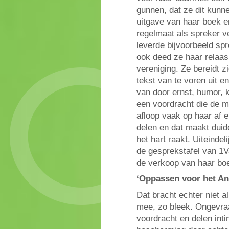
gunnen, dat ze dit kunne
uitgave van haar boek e
regelmaat als spreker v
leverde bijvoorbeeld sp
ook deed ze haar relaas
vereniging. Ze bereidt z
tekst van te voren uit e
van door ernst, humor, k
een voordracht die de m
afloop vaak op haar af e
delen en dat maakt duid
het hart raakt. Uiteinde
de gesprekstafel van 1
de verkoop van haar boe
‘Oppassen voor het A
Dat bracht echter niet 
mee, zo bleek. Ongevra
voordracht en delen int