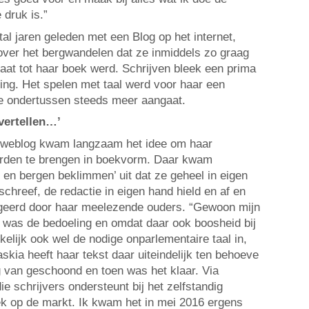
 druk is.”
al jaren geleden met een Blog op het internet,
 over het bergwandelen dat ze inmiddels zo graag
maat tot haar boek werd. Schrijven bleek een prima
ging. Het spelen met taal werd voor haar een
ze ondertussen steeds meer aangaat.
vertellen…’
r weblog kwam langzaam het idee om haar
rden te brengen in boekvorm. Daar kwam
ie en bergen beklimmen’ uit dat ze geheel in eigen
schreef, de redactie in eigen hand hield en af en
igeerd door haar meelezende ouders. “Gewoon mijn
t was de bedoeling en omdat daar ook boosheid bij
elijk ook wel de nodige onparlementaire taal in,
askia heeft haar tekst daar uiteindelijk ten behoeve
 van geschoond en toen was het klaar. Via
e schrijvers ondersteunt bij het zelfstandig
k op de markt. Ik kwam het in mei 2016 ergens