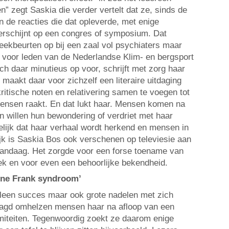
n” zegt Saskia die verder vertelt dat ze, sinds de
n de reacties die dat opleverde, met enige
erschijnt op een congres of symposium. Dat
reekbeurten op bij een zaal vol psychiaters maar
 voor leden van de Nederlandse Klim- en bergsport
ich daar minutieus op voor, schrijft met zorg haar
n maakt daar voor zichzelf een literaire uitdaging
ritische noten en relativering samen te voegen tot
ensen raakt. En dat lukt haar. Mensen komen na
n willen hun bewondering of verdriet met haar
elijk dat haar verhaal wordt herkend en mensen in
lijk is Saskia Bos ook verschenen op televiesie aan
Vandaag. Het zorgde voor een forse toename van
k en voor even een behoorlijke bekendheid.
nne Frank syndroom’
alleen succes maar ook grote nadelen met zich
agd omhelzen mensen haar na afloop van een
imiteiten. Tegenwoordig zoekt ze daarom enige