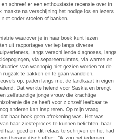
 en schreef er een enthousiaste recensie over in
k maakte na verschijning het nodige los en lezers
niet onder stoelen of banken.
iatrie waarover je in haar boek kunt lezen
aten uit rapportages verliep langs diverse
ulpverleners, langs verschillende diagnoses, langs
cidepogingen, via separeerruimtes, via warme en
tuaties van wanhopig niet gezien worden tot de
n rugzak te pakken en te gaan wandelen.
heuvels op, paden langs met de landkaart in eigen
palend. Dat werkte helend voor Saskia en brengt
een zelfstandige jonge vrouw die krachtige
zofrenie die ze heeft voor zichzelf leefbaar te
og anderen kan inspireren. Op mijn vraag
 dat haar boek geen afrekening was. Het was
 van haar ziekteproces te kunnen belichten, haar
d haar goed om dit relaas te schrijven en het had
en therapeutisch effect. “ik zou het iedereen