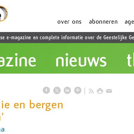
nie en bergen
’
ma