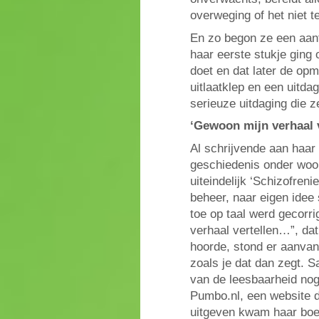
overweging of het niet te
En zo begon ze een aant
haar eerste stukje ging
doet en dat later de op
uitlaatklep en een uitda
serieuze uitdaging die 
‘Gewoon mijn verhaal 
Al schrijvende aan haa
geschiedenis onder woo
uiteindelijk ‘Schizofren
beheer, naar eigen idee 
toe op taal werd gecorr
verhaal vertellen…”, da
hoorde, stond er aanvank
zoals je dat dan zegt. S
van de leesbaarheid nog
Pumbo.nl, een website di
uitgeven kwam haar boe