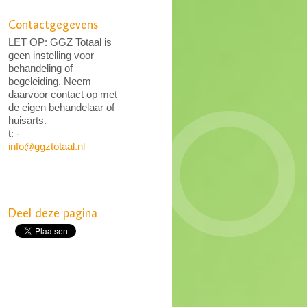
Contactgegevens
LET OP: GGZ Totaal is
geen instelling voor
behandeling of
begeleiding. Neem
daarvoor contact op met
de eigen behandelaar of
huisarts.
t: -
info@ggztotaal.nl
Deel deze pagina