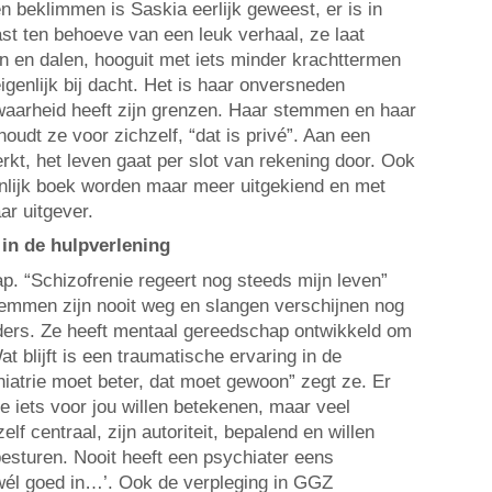
n beklimmen is Saskia eerlijk geweest, er is in
st ten behoeve van een leuk verhaal, ze laat
en en dalen, hooguit met iets minder krachttermen
eigenlijk bij dacht. Het is haar onversneden
waarheid heeft zijn grenzen. Haar stemmen en haar
houdt ze voor zichzelf, “dat is privé”. Aan een
kt, het leven gaat per slot van rekening door. Ook
nlijk boek worden maar meer uitgekiend en met
ar uitgever.
in de hulpverlening
cap. “Schizofrenie regeert nog steeds mijn leven”
temmen zijn nooit weg en slangen verschijnen nog
lders. Ze heeft mentaal gereedschap ontwikkeld om
 blijft is een traumatische ervaring in de
hiatrie moet beter, dat moet gewoon” zegt ze. Er
ie iets voor jou willen betekenen, maar veel
elf centraal, zijn autoriteit, bepalend en willen
besturen. Nooit heeft een psychiater eens
wél goed in…’. Ook de verpleging in GGZ