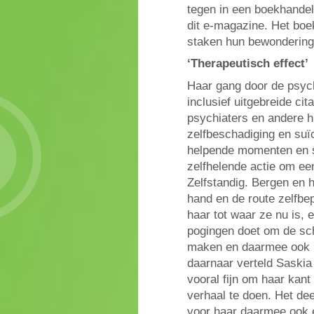
tegen in een boekhandel
dit e-magazine. Het boe
staken hun bewondering 
‘Therapeutisch effect’
Haar gang door de psych
inclusief uitgebreide cit
psychiaters en andere h
zelfbeschadiging en suï
helpende momenten en si
zelfhelende actie om ee
Zelfstandig. Bergen en 
hand en de route zelfbe
haar tot waar ze nu is, 
pogingen doet om de schi
maken en daarmee ook n
daarnaar verteld Saskia
vooral fijn om haar kant
verhaal te doen. Het dee
voor haar daarmee ook e