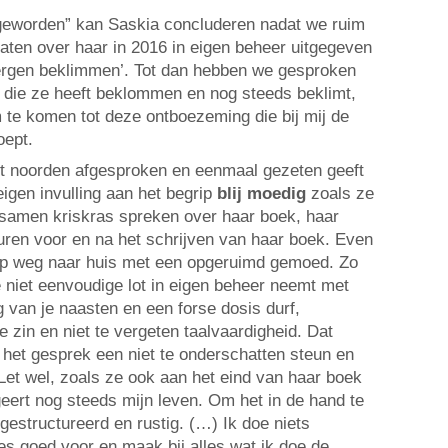
 geworden” kan Saskia concluderen nadat we ruim
raten over haar in 2016 in eigen beheer uitgegeven
bergen beklimmen’. Tot dan hebben we gesproken
 die ze heeft beklommen en nog steeds beklimt,
 om te komen tot deze ontboezeming die bij mij de
oept.
t noorden afgesproken en eenmaal gezeten geeft
igen invulling aan het begrip
blij moedig
zoals ze
 samen kriskras spreken over haar boek, haar
turen voor en na het schrijven van haar boek. Even
o op weg naar huis met een opgeruimd gemoed. Zo
e niet eenvoudige lot in eigen beheer neemt met
g van je naasten en een forse dosis durf,
e zin en niet te vergeten taalvaardigheid. Dat
 het gesprek een niet te onderschatten steun en
Let wel, zoals ze ook aan het eind van haar boek
egeert nog steeds mijn leven. Om het in de hand te
gestructureerd en rustig. (…) Ik doe niets
es goed voor en maak bij alles wat ik doe de