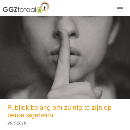
over GGZTotaal
abonneren
agenda
adverteren
E-mag
Home
Nieuws
Zoeken
Pagina's
E-
Publiek belang om zuinig te zijn op
beroepsgeheim
29-5-2019