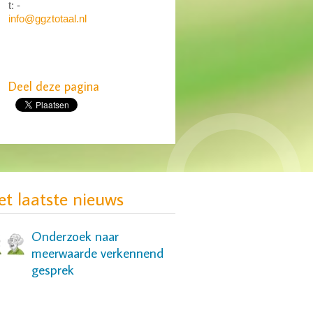
t: -
info@ggztotaal.nl
Deel deze pagina
MIND: gebrek aan
passende zorg voor groep
jonge vrouwen
et laatste nieuws
Onderzoek naar
meerwaarde verkennend
gesprek