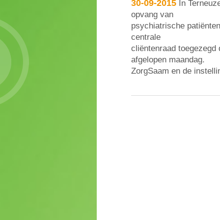
30-09-2015
In Terneuze
opvang van
psychiatrische patiënte
centrale
cliëntenraad toegezegd 
afgelopen maandag.
ZorgSaam en de instelli