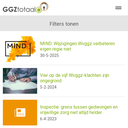
over GGZTotaal
abonneren
Filters tonen
agenda
adverteren
E-mag
MIND: Wijzigingen Wvggz verbeteren
Home
Nieuws
Zoeken
Pagina's
E-
eigen regie niet
30-5-2025
Vier op de vijf Wvggz-klachten zijn
ongegrond
5-2-2024
Inspectie: grens tussen gedwongen en
vrijwillige zorg niet altijd helder
6-4-2023