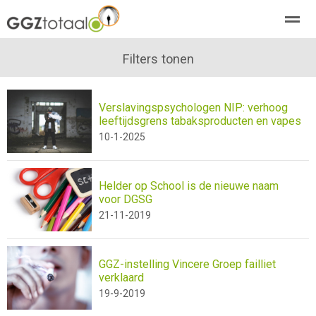
over GGZTotaal
abonneren
Filters tonen
agenda
adverteren
E-mag
Verslavingspsychologen NIP: verhoog
Home
Nieuws
Zoeken
Pagina's
E-
leeftijdsgrens tabaksproducten en vapes
10-1-2025
Helder op School is de nieuwe naam
voor DGSG
21-11-2019
GGZ-instelling Vincere Groep failliet
verklaard
19-9-2019